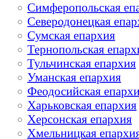
Симферопольская еп
Северодонецкая епар
Сумская епархия
Тернопольская епарх
Тульчинская епархия
Уманская епархия
Феодосийская епарх
Харьковская епархия
Херсонская епархия
Хмельницкая епархи