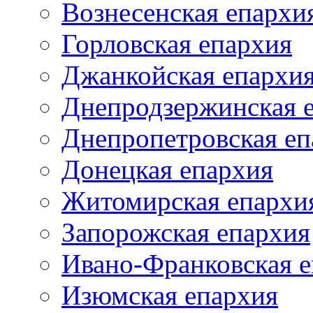
Вознесенская епархи
Горловская епархия
Джанкойская епархи
Днепродзержинская 
Днепропетровская еп
Донецкая епархия
Житомирская епархи
Запорожская епархия
Ивано-Франковская 
Изюмская епархия