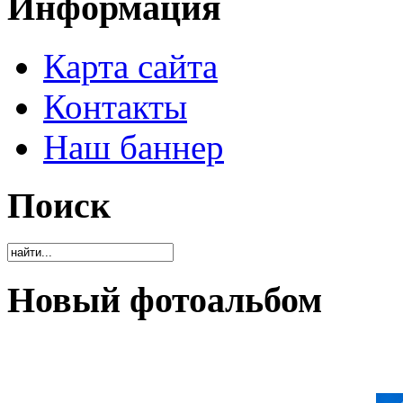
Информация
Карта сайта
Контакты
Наш баннер
Поиск
Новый фотоальбом