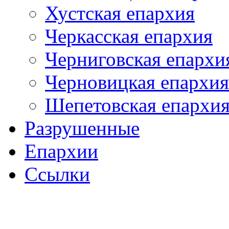
Хустская епархия
Черкасская епархия
Черниговская епархи
Черновицкая епархия
Шепетовская епархи
Разрушенные
Епархии
Ссылки