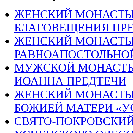
ЖЕНСКИЙ МОНАСТЫР
БЛАГОВЕЩЕНИЯ ПР
ЖЕНСКИЙ МОНАСТЫР
РАВНОАПОСТОЛЬНОЙ
МУЖСКОЙ МОНАСТЫР
ИОАННА ПРЕДТЕЧИ
ЖЕНСКИЙ МОНАСТЫР
БОЖИЕЙ МАТЕРИ «
СВЯТО-ПОКРОВСКИЙ