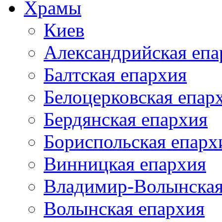
Храмы
Киев
Александрийская епа
Балтская епархия
Белоцерковская епар
Бердянская епархия
Бориспольская епарх
Винницкая епархия
Владимир-Волынская
Волынская епархия