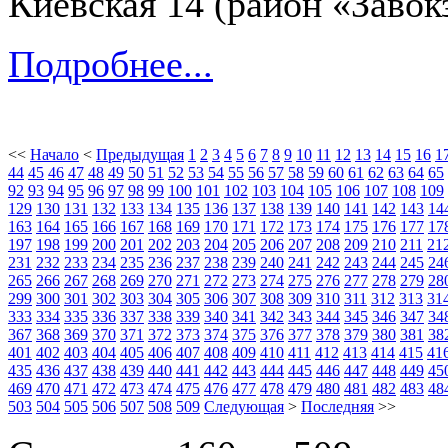
Киевская 14 (район «Завок
Подробнее...
<<
Начало
<
Предыдущая
1
2
3
4
5
6
7
8
9
10
11
12
13
14
15
16
1
44
45
46
47
48
49
50
51
52
53
54
55
56
57
58
59
60
61
62
63
64
65
92
93
94
95
96
97
98
99
100
101
102
103
104
105
106
107
108
109
129
130
131
132
133
134
135
136
137
138
139
140
141
142
143
14
163
164
165
166
167
168
169
170
171
172
173
174
175
176
177
17
197
198
199
200
201
202
203
204
205
206
207
208
209
210
211
21
231
232
233
234
235
236
237
238
239
240
241
242
243
244
245
24
265
266
267
268
269
270
271
272
273
274
275
276
277
278
279
28
299
300
301
302
303
304
305
306
307
308
309
310
311
312
313
31
333
334
335
336
337
338
339
340
341
342
343
344
345
346
347
34
367
368
369
370
371
372
373
374
375
376
377
378
379
380
381
38
401
402
403
404
405
406
407
408
409
410
411
412
413
414
415
41
435
436
437
438
439
440
441
442
443
444
445
446
447
448
449
45
469
470
471
472
473
474
475
476
477
478
479
480
481
482
483
48
503
504
505
506
507
508
509
Следующая
>
Последняя
>>