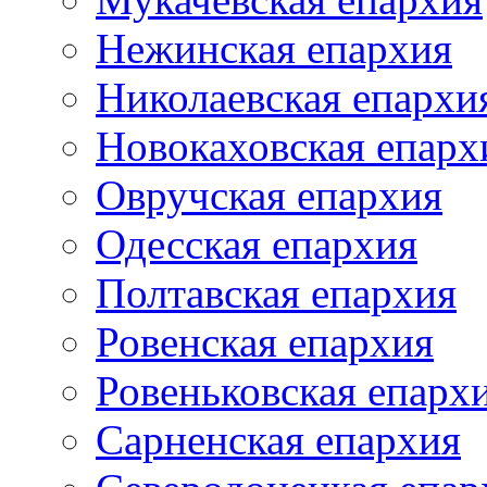
Нежинская епархия
Николаевская епархи
Новокаховская епарх
Овручская епархия
Одесская епархия
Полтавская епархия
Ровенская епархия
Ровеньковская епарх
Сарненская епархия