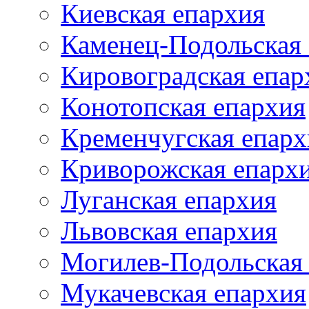
Киевская епархия
Каменец-Подольская
Кировоградская епар
Конотопская епархия
Кременчугская епарх
Криворожская епарх
Луганская епархия
Львовская епархия
Могилев-Подольская
Мукачевская епархия