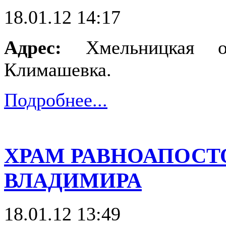
18.01.12 14:17
Адрес:
Хмельницкая об
Климашевка.
Подробнее...
ХРАМ РАВНОАПОСТ
ВЛАДИМИРА
18.01.12 13:49