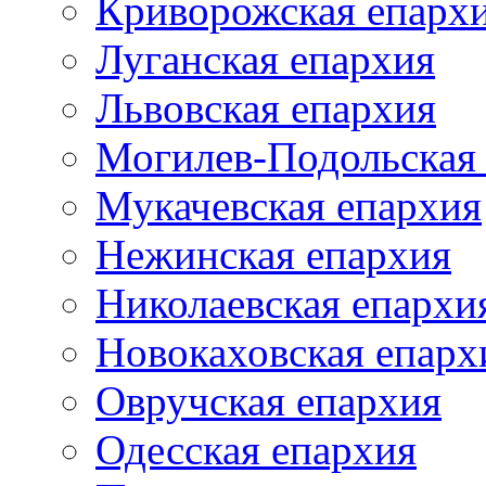
Криворожская епарх
Луганская епархия
Львовская епархия
Могилев-Подольская
Мукачевская епархия
Нежинская епархия
Николаевская епархи
Новокаховская епарх
Овручская епархия
Одесская епархия