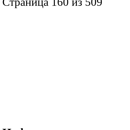
Страница 160 из 509