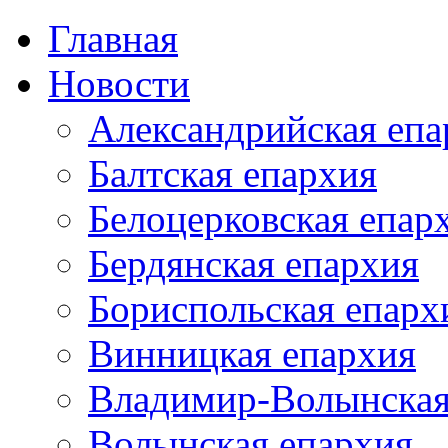
Главная
Новости
Александрийская епа
Балтская епархия
Белоцерковская епар
Бердянская епархия
Бориспольская епарх
Винницкая епархия
Владимир-Волынская
Волынская епархия