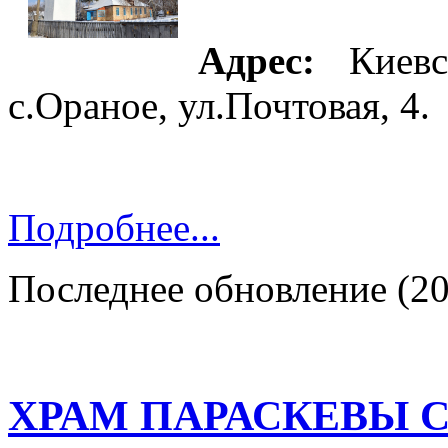
Адрес:
Киевск
с.Ораное, ул.Почтовая, 4.
Подробнее...
Последнее обновление (20
ХРАМ ПАРАСКЕВЫ 