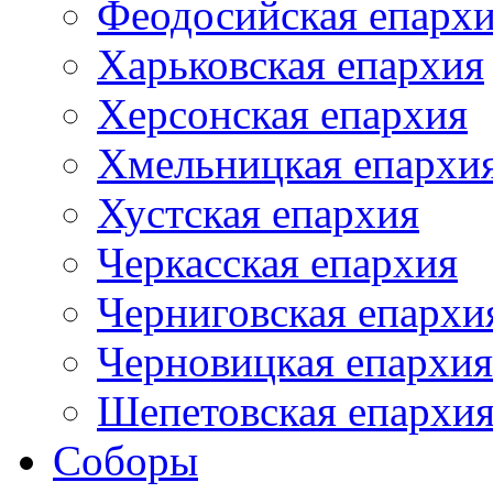
Феодосийская епарх
Харьковская епархия
Херсонская епархия
Хмельницкая епархи
Хустская епархия
Черкасская епархия
Черниговская епархи
Черновицкая епархия
Шепетовская епархи
Соборы