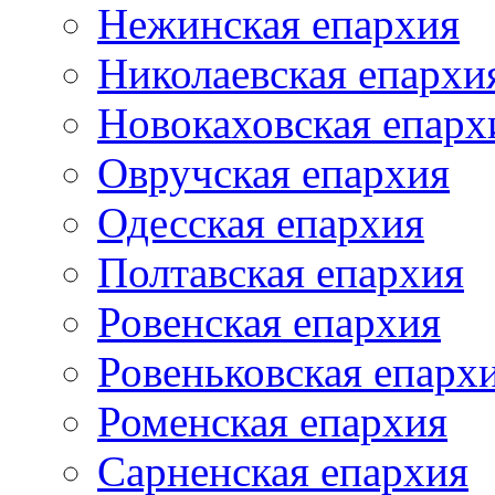
Нежинская епархия
Николаевская епархи
Новокаховская епарх
Овручская епархия
Одесская епархия
Полтавская епархия
Ровенская епархия
Ровеньковская епарх
Роменская епархия
Сарненская епархия