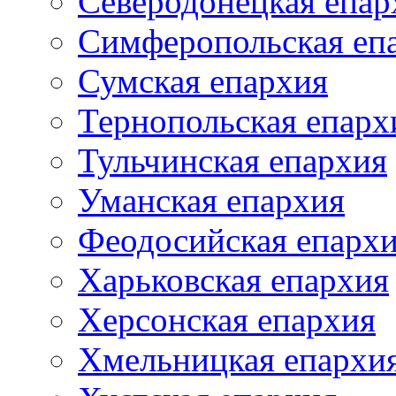
Северодонецкая епар
Симферопольская еп
Сумская епархия
Тернопольская епарх
Тульчинская епархия
Уманская епархия
Феодосийская епарх
Харьковская епархия
Херсонская епархия
Хмельницкая епархи