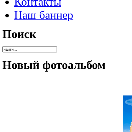
Контакты
Наш баннер
Поиск
Новый фотоальбом