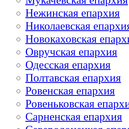
Нежинская епархия
Николаевская епархи
Новокаховская епарх
Овручская епархия
Одесская епархия
Полтавская епархия
Ровенская епархия
Ровеньковская епарх
Сарненская епархия