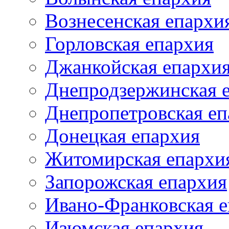
Вознесенская епархи
Горловская епархия
Джанкойская епархи
Днепродзержинская 
Днепропетровская еп
Донецкая епархия
Житомирская епархи
Запорожская епархия
Ивано-Франковская 
Изюмская епархия