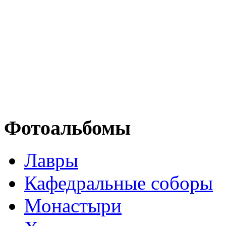
Фотоальбомы
Лавры
Кафедральные соборы
Монастыри