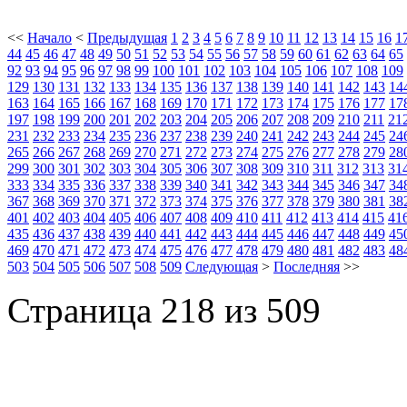
<<
Начало
<
Предыдущая
1
2
3
4
5
6
7
8
9
10
11
12
13
14
15
16
1
44
45
46
47
48
49
50
51
52
53
54
55
56
57
58
59
60
61
62
63
64
65
92
93
94
95
96
97
98
99
100
101
102
103
104
105
106
107
108
109
129
130
131
132
133
134
135
136
137
138
139
140
141
142
143
14
163
164
165
166
167
168
169
170
171
172
173
174
175
176
177
17
197
198
199
200
201
202
203
204
205
206
207
208
209
210
211
21
231
232
233
234
235
236
237
238
239
240
241
242
243
244
245
24
265
266
267
268
269
270
271
272
273
274
275
276
277
278
279
28
299
300
301
302
303
304
305
306
307
308
309
310
311
312
313
31
333
334
335
336
337
338
339
340
341
342
343
344
345
346
347
34
367
368
369
370
371
372
373
374
375
376
377
378
379
380
381
38
401
402
403
404
405
406
407
408
409
410
411
412
413
414
415
41
435
436
437
438
439
440
441
442
443
444
445
446
447
448
449
45
469
470
471
472
473
474
475
476
477
478
479
480
481
482
483
48
503
504
505
506
507
508
509
Следующая
>
Последняя
>>
Страница 218 из 509