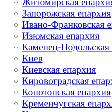
Житомирская епархи
Запорожская епархия
Ивано-Франковская 
Изюмская епархия
Каменец-Подольская
Киев
Киевская епархия
Кировоградская епар
Конотопская епархия
Кременчугская епарх