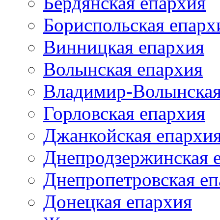
Бердянская епархия
Бориспольская епарх
Винницкая епархия
Волынская епархия
Владимир-Волынская
Горловская епархия
Джанкойская епархи
Днепродзержинская 
Днепропетровская еп
Донецкая епархия