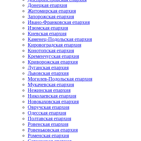
Донецкая епархия
Житомирская епархия
Запорожская епархия
Ивано-Франковская епархия
Изюмская епархия
Киевская епархия
Каменец-Подольская епархия
Кировоградская епархия
Конотопская епархия
Кременчугская епархия
Криворожская епархия
Луганская епархия
Львовская епархия
Могилев-Подольская епархия
Мукачевская епархия
Нежинская епархия
Николаевская епархия
Новокаховская епархия
Овручская епархия
Одесская епархия
Полтавская епархия
Ровенская епархия
Ровеньковская епархия
Роменская епархия