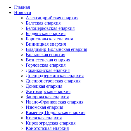
Главная
Новости
Александрийская епархия
Балтская епархия
Белоцерковская епархия
Бердянская епархия
Бориспольская епархия
Винницкая епархия
Владимир-Волынская епархия
Волынская епархия
Вознесенская епархия
Горловская епархия
Джанкойская епархия
Днепродзержинская епархия
Днепропетровская епархия
Донецкая епархия
Житомирская епархия
Запорожская епархия
Ивано-Франковская епархия
Изюмская епархия
Каменец-Подольская епархия
Киевская епархия
Кировоградская епархия
Конотопская епархия