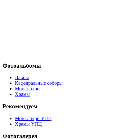
Фотоальбомы
Лавры
Кафедральные соборы
Монастыри
Храмы
Рекомендуем
Монастыри УПЦ
Храмы УПЦ
Фотогалерея