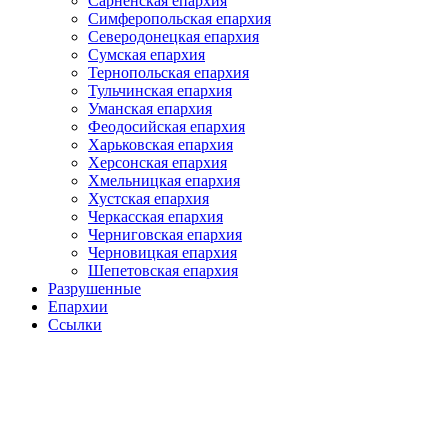
Сарненская епархия
Симферопольская епархия
Северодонецкая епархия
Сумская епархия
Тернопольская епархия
Тульчинская епархия
Уманская епархия
Феодосийская епархия
Харьковская епархия
Херсонская епархия
Хмельницкая епархия
Хустская епархия
Черкасская епархия
Черниговская епархия
Черновицкая епархия
Шепетовская епархия
Разрушенные
Епархии
Ссылки