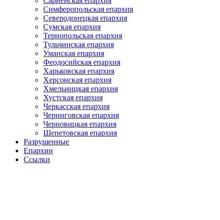
Сарненская епархия
Симферопольская епархия
Северодонецкая епархия
Сумская епархия
Тернопольская епархия
Тульчинская епархия
Уманская епархия
Феодосийская епархия
Харьковская епархия
Херсонская епархия
Хмельницкая епархия
Хустская епархия
Черкасская епархия
Черниговская епархия
Черновицкая епархия
Шепетовская епархия
Разрушенные
Епархии
Ссылки