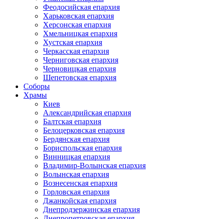
Феодосийская епархия
Харьковская епархия
Херсонская епархия
Хмельницкая епархия
Хустская епархия
Черкасская епархия
Черниговская епархия
Черновицкая епархия
Шепетовская епархия
Соборы
Храмы
Киев
Александрийская епархия
Балтская епархия
Белоцерковская епархия
Бердянская епархия
Бориспольская епархия
Винницкая епархия
Владимир-Волынская епархия
Волынская епархия
Вознесенская епархия
Горловская епархия
Джанкойская епархия
Днепродзержинская епархия
Днепропетровская епархия