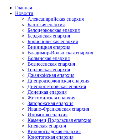
Главная
Новости
Александрийская епархия
Балтская епархия
Белоцерковская епархия
Бердянская епархия
Бориспольская епархия
Винницкая епархия
Владимир-Волынская епархия
Волынская епархия
Вознесенская епархия
Горловская епархия
Джанкойская епархия
Днепродзержинская епархия
Днепропетровская епархия
Донецкая епархия
Житомирская епархия
Запорожская епархия
Ивано-Франковская епархия
Изюмская епархия
Каменец-Подольская епархия
Киевская епархия
Кировоградская епархия
Конотопская епархия