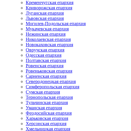
Кременчугская епархия
Криворожская епархия
Луганская епархия
Львовская епархия
Могилев-Подольская епархия
Мукачевская епархия
Нежинская епархия
Николаевская епархия
Новокаховская епархия
Овручская епархия
Одесская епархия
Полтавская епархия
Ровенская епархия
Ровеньковская епархия
Сарненская епархия
Северодонецкая епархия
Симферопольская епархия
Сумская епархия
Тернопольская епархия
Тульчинская епархия
Уманская епархия
Феодосийская епархия
Харьковская епархия
Херсонская епархия
Хмельницкая епархия