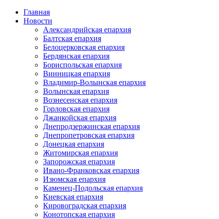
Главная
Новости
Александрийская епархия
Балтская епархия
Белоцерковская епархия
Бердянская епархия
Бориспольская епархия
Винницкая епархия
Владимир-Волынская епархия
Волынская епархия
Вознесенская епархия
Горловская епархия
Джанкойская епархия
Днепродзержинская епархия
Днепропетровская епархия
Донецкая епархия
Житомирская епархия
Запорожская епархия
Ивано-Франковская епархия
Изюмская епархия
Каменец-Подольская епархия
Киевская епархия
Кировоградская епархия
Конотопская епархия