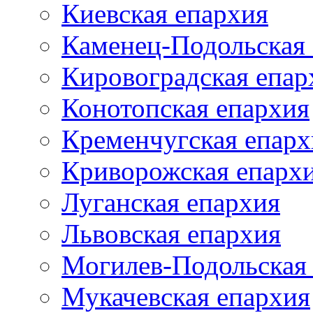
Киевская епархия
Каменец-Подольская
Кировоградская епар
Конотопская епархия
Кременчугская епарх
Криворожская епарх
Луганская епархия
Львовская епархия
Могилев-Подольская
Мукачевская епархия