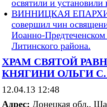
освятили и установили 
ВИННИЦКАЯ ЕПАРХИЯ.
совершил чин освящени
Иоанно-Предтеченском 
Литинского района.
ХРАМ СВЯТОЙ РАВ
КНЯГИНИ ОЛЬГИ С
12.04.13 12:48
Адрес:
Донецкая обл., Ша