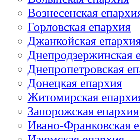
Вознесенская епархи
Горловская епархия
Джанкойская епархи
Днепродзержинская 
Днепропетровская еп
Донецкая епархия
Житомирская епархи
Запорожская епархия
Ивано-Франковская 
Изюмская епархия