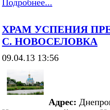
Подробнее...
ХРАМ УСПЕНИЯ ПР
С. НОВОСЕЛОВКА
09.04.13 13:56
Адрес:
Днепроп