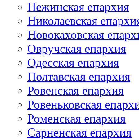
Нежинская епархия
Николаевская епархи
Новокаховская епарх
Овручская епархия
Одесская епархия
Полтавская епархия
Ровенская епархия
Ровеньковская епарх
Роменская епархия
Сарненская епархия