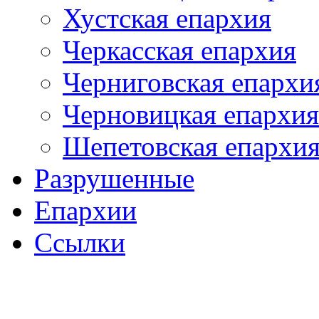
Хустская епархия
Черкасская епархия
Черниговская епархи
Черновицкая епархия
Шепетовская епархи
Разрушенные
Епархии
Ссылки