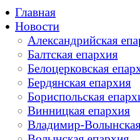
Главная
Новости
Александрийская епа
Балтская епархия
Белоцерковская епар
Бердянская епархия
Бориспольская епарх
Винницкая епархия
Владимир-Волынская
Волынская епархия