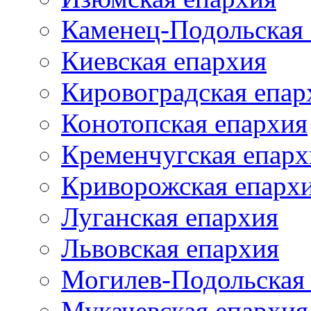
Каменец-Подольская
Киевская епархия
Кировоградская епар
Конотопская епархия
Кременчугская епарх
Криворожская епарх
Луганская епархия
Львовская епархия
Могилев-Подольская
Мукачевская епархия