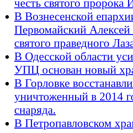
честь святого пророка 
В Вознесенской епархи
Первомайский Алексей 
святого праведного Лаз
В Одесской области ус
УПЦ основан новый хр
В Горловке восстанавл
уничтоженный в 2014 го
снаряда.
В Петропавловском хр