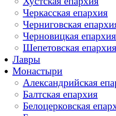
Хустская епархия
Черкасская епархия
Черниговская епархи
Черновицкая епархия
Шепетовская епархи
Лавры
Монастыри
Александрийская епа
Балтская епархия
Белоцерковская епар