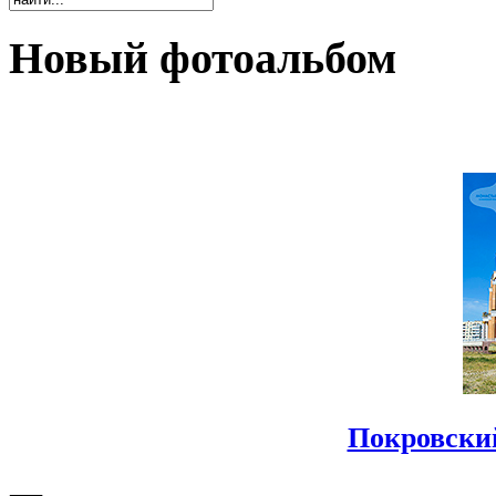
Новый фотоальбом
Покровски