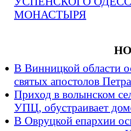
УСПЕНСКОГО ОДЕС
МОНАСТЫРЯ
НО
В Винницкой области о
святых апостолов Петра
Приход в волынском се
УПЦ, обустраивает дом
В Овруцкой епархии о