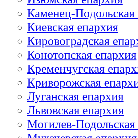
Каменец-Подольская
Киевская епархия
Кировоградская епар
Конотопская епархия
Кременчугская епарх
Криворожская епарх
Луганская епархия
Львовская епархия
Могилев-Подольская
Мукачевская епархия