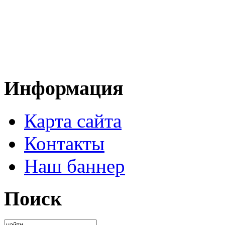
Информация
Карта сайта
Контакты
Наш баннер
Поиск