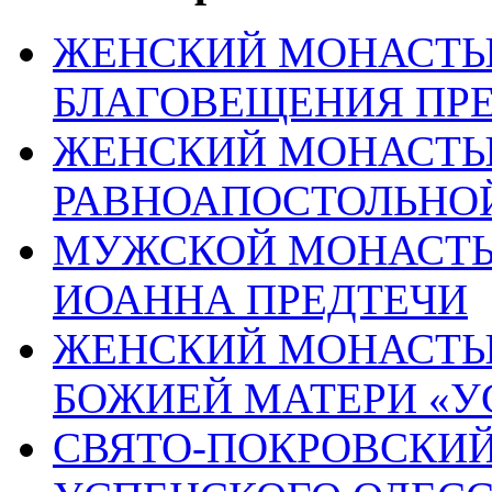
ЖЕНСКИЙ МОНАСТЫР
БЛАГОВЕЩЕНИЯ ПР
ЖЕНСКИЙ МОНАСТЫР
РАВНОАПОСТОЛЬНОЙ
МУЖСКОЙ МОНАСТЫР
ИОАННА ПРЕДТЕЧИ
ЖЕНСКИЙ МОНАСТЫР
БОЖИЕЙ МАТЕРИ «
СВЯТО-ПОКРОВСКИЙ