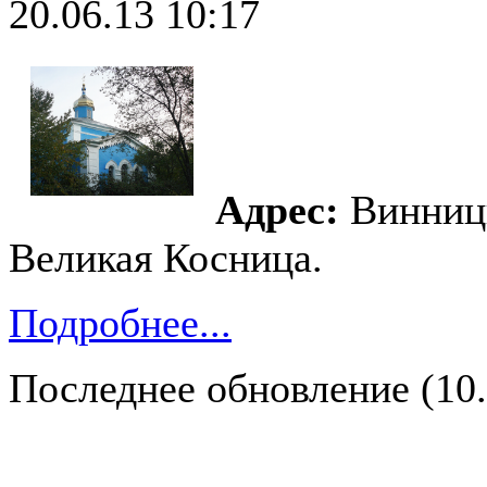
20.06.13 10:17
Адрес:
Винницк
Великая Косница.
Подробнее...
Последнее обновление (10.