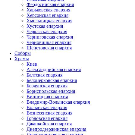
Феодосийская епархия
Харьковская епархия
Херсонская епархия
Хмельницкая епархия
Хустская епархия
Черкасская епархия
Черниговская епархия
Черновицкая епархия
Шепетовская епархия
Соборы
Храмы
Киев
Александрийская епархия
Балтская епархия
Белоцерковская епархия
Бердянская епархия
Бориспольская епархия
Винницкая епархия
Владимир-Волынская епархия
Волынская епархия
Вознесенская епархия
Горловская епархия
Джанкойская епархия
Днепродзержинская епархия
Днепропетровская епархия