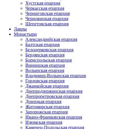
Хустская епархия
Черкасская епархия
Черниговская епархия
Черновицкая епархия
Шепетовская епархия
Лавры
Монастыри
Александрийская епархия
Балтская епархия
Белоцерковская епархия
Бердянская епархия
Бориспольская епархия
Винницкая епархия
Волынская епархия
Владимир-Волынская епархия
Горловская епархия
Джанкойская епархия
Днепродзержинская епархия
Днепропетровская епархия
Донецкая епархия
Житомирская епархия
Запорожская епархия
Ивано-Франковская епархия
Изюмская епархия
Каменец-Подольская епархия