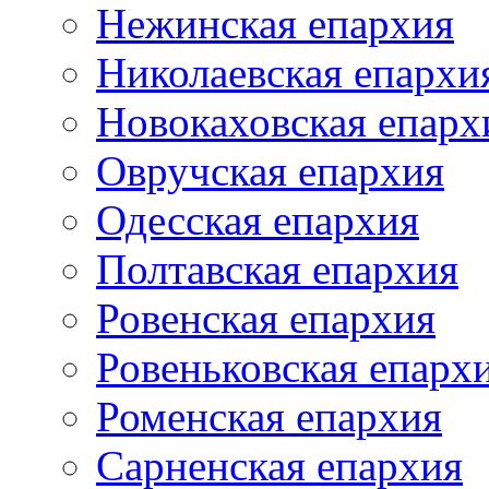
Нежинская епархия
Николаевская епархи
Новокаховская епарх
Овручская епархия
Одесская епархия
Полтавская епархия
Ровенская епархия
Ровеньковская епарх
Роменская епархия
Сарненская епархия