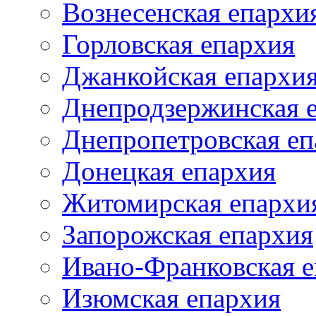
Вознесенская епархи
Горловская епархия
Джанкойская епархи
Днепродзержинская 
Днепропетровская еп
Донецкая епархия
Житомирская епархи
Запорожская епархия
Ивано-Франковская 
Изюмская епархия