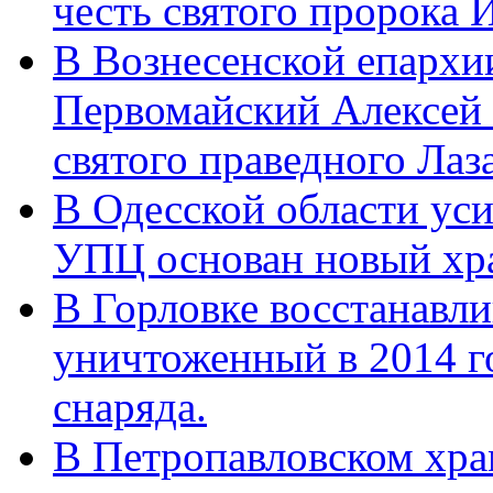
честь святого пророка 
В Вознесенской епархи
Первомайский Алексей 
святого праведного Лаз
В Одесской области ус
УПЦ основан новый хр
В Горловке восстанавл
уничтоженный в 2014 го
снаряда.
В Петропавловском хр