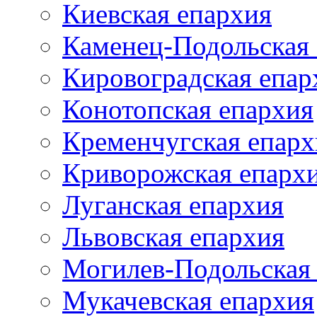
Киевская епархия
Каменец-Подольская
Кировоградская епар
Конотопская епархия
Кременчугская епарх
Криворожская епарх
Луганская епархия
Львовская епархия
Могилев-Подольская
Мукачевская епархия