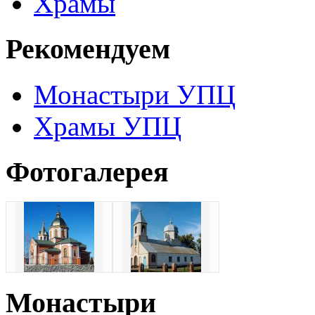
Храмы
Рекомендуем
Монастыри УПЦ
Храмы УПЦ
Фотогалерея
Монастыри