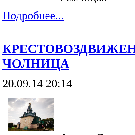
Подробнее...
КРЕСТОВОЗДВИЖЕН
ЧОЛНИЦА
20.09.14 20:14