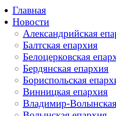
Главная
Новости
Александрийская епа
Балтская епархия
Белоцерковская епар
Бердянская епархия
Бориспольская епарх
Винницкая епархия
Владимир-Волынская
Волынская епархия