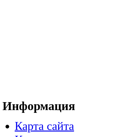
Информация
Карта сайта