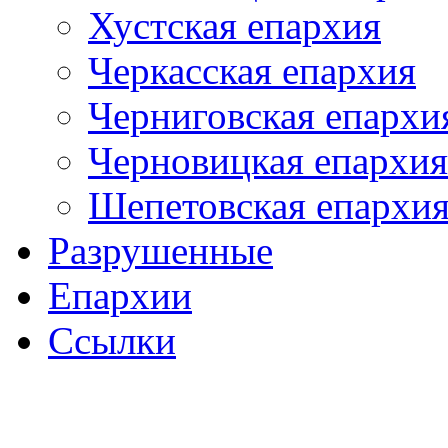
Хустская епархия
Черкасская епархия
Черниговская епархи
Черновицкая епархия
Шепетовская епархи
Разрушенные
Епархии
Ссылки