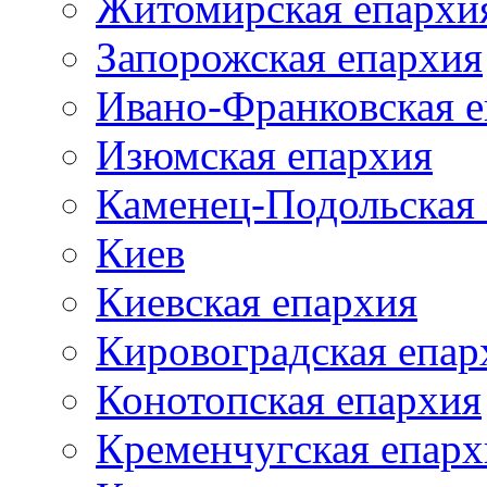
Житомирская епархи
Запорожская епархия
Ивано-Франковская 
Изюмская епархия
Каменец-Подольская
Киев
Киевская епархия
Кировоградская епар
Конотопская епархия
Кременчугская епарх