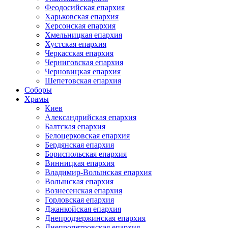
Феодосийская епархия
Харьковская епархия
Херсонская епархия
Хмельницкая епархия
Хустская епархия
Черкасская епархия
Черниговская епархия
Черновицкая епархия
Шепетовская епархия
Соборы
Храмы
Киев
Александрийская епархия
Балтская епархия
Белоцерковская епархия
Бердянская епархия
Бориспольская епархия
Винницкая епархия
Владимир-Волынская епархия
Волынская епархия
Вознесенская епархия
Горловская епархия
Джанкойская епархия
Днепродзержинская епархия
Днепропетровская епархия