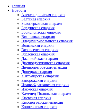
Главная
Новости
Александрийская епархия
Балтская епархия
Белоцерковская епархия
Бердянская епархия
Бориспольская епархия
Винницкая епархия
Владимир-Волынская епархия
Волынская епархия
Вознесенская епархия
Горловская епархия
Джанкойская епархия
Днепродзержинская епархия
Днепропетровская епархия
Донецкая епархия
Житомирская епархия
Запорожская епархия
Ивано-Франковская епархия
Изюмская епархия
Каменец-Подольская епархия
Киевская епархия
Кировоградская епархия
Конотопская епархия