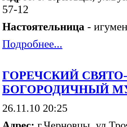
57-12
Настоятельница
- игуме
Подробнее...
ГОРЕЧСКИЙ СВЯТО
БОГОРОДИЧНЫЙ М
26.11.10 20:25
Адрес:
г.Черновцы, ул.Тро