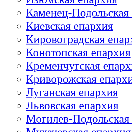
Каменец-Подольская
Киевская епархия
Кировоградская епар
Конотопская епархия
Кременчугская епарх
Криворожская епарх
Луганская епархия
Львовская епархия
Могилев-Подольская
Мукачевская епархия