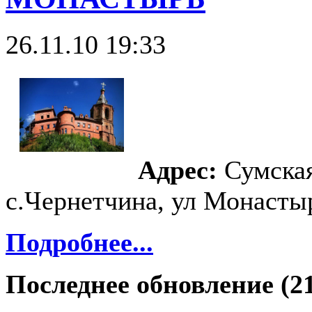
26.11.10 19:33
Адрес:
Сумская
с.Чернетчина, ул Монастыр
Подробнее...
Последнее обновление (21