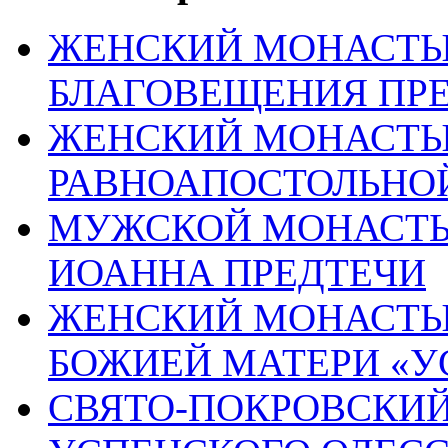
ЖЕНСКИЙ МОНАСТЫР
БЛАГОВЕЩЕНИЯ ПР
ЖЕНСКИЙ МОНАСТЫР
РАВНОАПОСТОЛЬНОЙ
МУЖСКОЙ МОНАСТЫР
ИОАННА ПРЕДТЕЧИ
ЖЕНСКИЙ МОНАСТЫР
БОЖИЕЙ МАТЕРИ «
СВЯТО-ПОКРОВСКИЙ