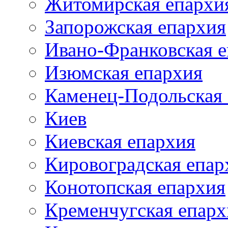
Житомирская епархи
Запорожская епархия
Ивано-Франковская 
Изюмская епархия
Каменец-Подольская
Киев
Киевская епархия
Кировоградская епар
Конотопская епархия
Кременчугская епарх