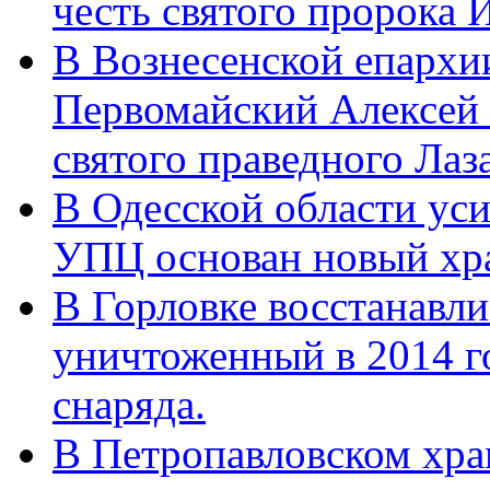
честь святого пророка 
В Вознесенской епархи
Первомайский Алексей 
святого праведного Лаз
В Одесской области ус
УПЦ основан новый хр
В Горловке восстанавл
уничтоженный в 2014 го
снаряда.
В Петропавловском хр