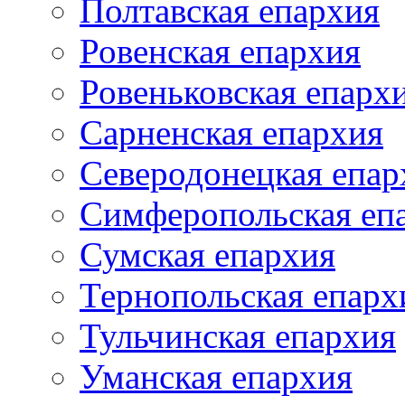
Полтавская епархия
Ровенская епархия
Ровеньковская епарх
Сарненская епархия
Северодонецкая епар
Симферопольская еп
Сумская епархия
Тернопольская епарх
Тульчинская епархия
Уманская епархия