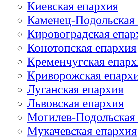
Киевская епархия
Каменец-Подольская
Кировоградская епар
Конотопская епархия
Кременчугская епарх
Криворожская епарх
Луганская епархия
Львовская епархия
Могилев-Подольская
Мукачевская епархия