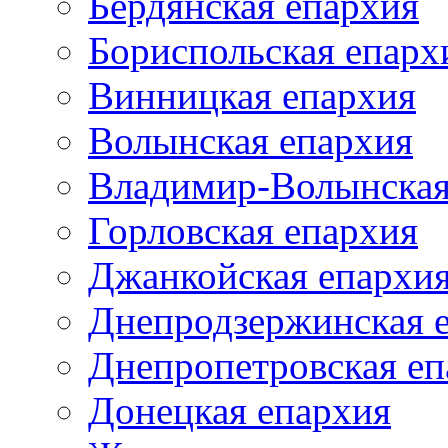
Бердянская епархия
Бориспольская епарх
Винницкая епархия
Волынская епархия
Владимир-Волынская
Горловская епархия
Джанкойская епархи
Днепродзержинская 
Днепропетровская еп
Донецкая епархия