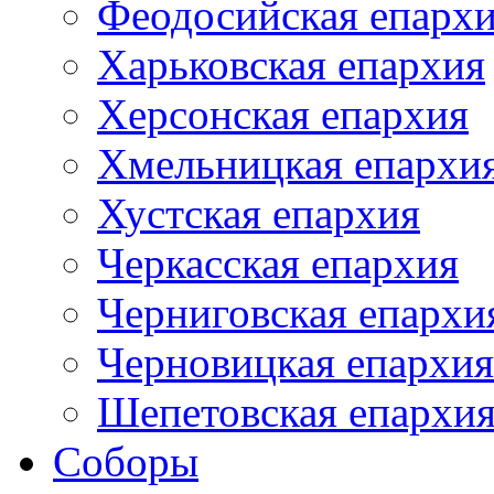
Феодосийская епарх
Харьковская епархия
Херсонская епархия
Хмельницкая епархи
Хустская епархия
Черкасская епархия
Черниговская епархи
Черновицкая епархия
Шепетовская епархи
Соборы