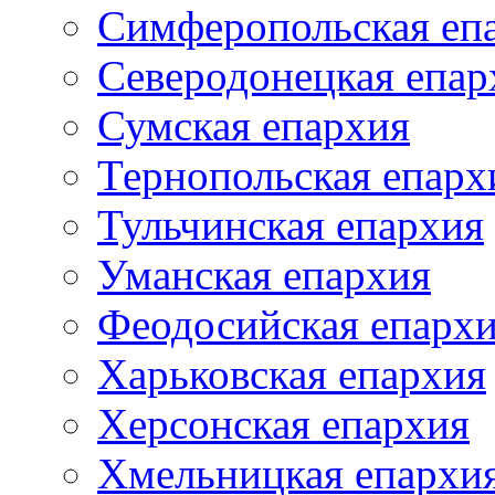
Симферопольская еп
Северодонецкая епар
Сумская епархия
Тернопольская епарх
Тульчинская епархия
Уманская епархия
Феодосийская епарх
Харьковская епархия
Херсонская епархия
Хмельницкая епархи