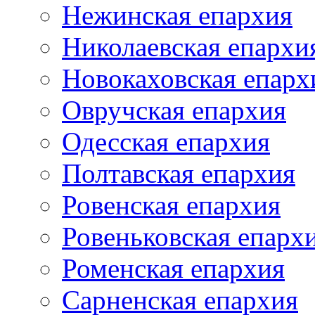
Нежинская епархия
Николаевская епархи
Новокаховская епарх
Овручская епархия
Одесская епархия
Полтавская епархия
Ровенская епархия
Ровеньковская епарх
Роменская епархия
Сарненская епархия