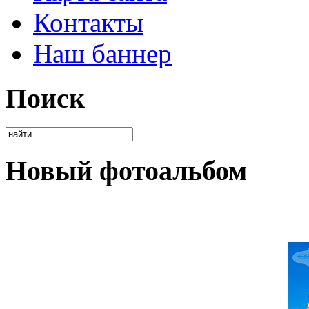
Контакты
Наш баннер
Поиск
Новый фотоальбом