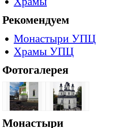
Храмы
Рекомендуем
Монастыри УПЦ
Храмы УПЦ
Фотогалерея
Монастыри