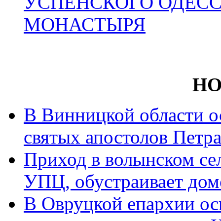
УСПЕНСКОГО ОДЕС
МОНАСТЫРЯ
НО
В Винницкой области о
святых апостолов Петра
Приход в волынском се
УПЦ, обустраивает дом
В Овруцкой епархии о