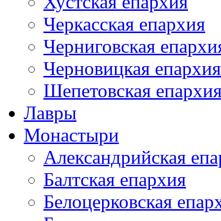
Хустская епархия
Черкасская епархия
Черниговская епархи
Черновицкая епархия
Шепетовская епархи
Лавры
Монастыри
Александрийская епа
Балтская епархия
Белоцерковская епар