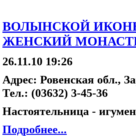
ВОЛЫНСКОЙ ИКОН
ЖЕНСКИЙ МОНАСТ
26.11.10 19:26
Адрес:
Ровенская обл., З
Тел.
: (03632) 3-45-36
Настоятельница
- игумен
Подробнее...