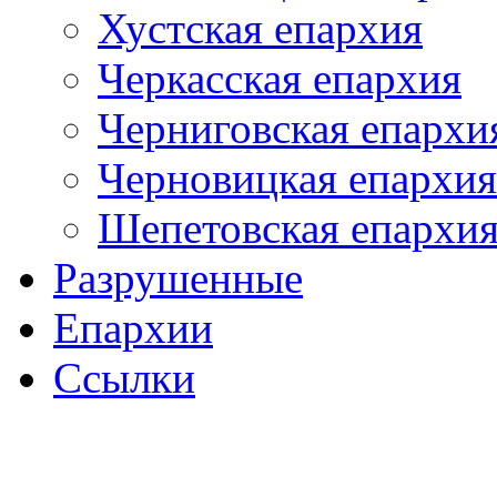
Хустская епархия
Черкасская епархия
Черниговская епархи
Черновицкая епархия
Шепетовская епархи
Разрушенные
Епархии
Ссылки