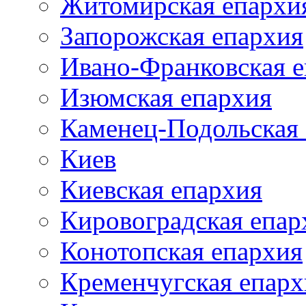
Житомирская епархи
Запорожская епархия
Ивано-Франковская 
Изюмская епархия
Каменец-Подольская
Киев
Киевская епархия
Кировоградская епар
Конотопская епархия
Кременчугская епарх