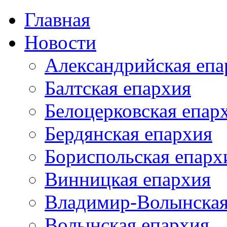
Главная
Новости
Александрийская епа
Балтская епархия
Белоцерковская епар
Бердянская епархия
Бориспольская епарх
Винницкая епархия
Владимир-Волынская
Волынская епархия