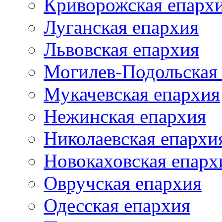
Криворожская епарх
Луганская епархия
Львовская епархия
Могилев-Подольская
Мукачевская епархия
Нежинская епархия
Николаевская епархи
Новокаховская епарх
Овручская епархия
Одесская епархия