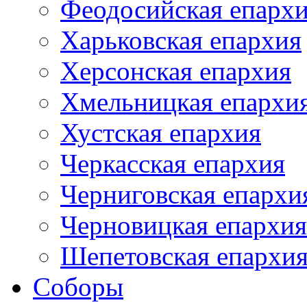
Феодосийская епарх
Харьковская епархия
Херсонская епархия
Хмельницкая епархи
Хустская епархия
Черкасская епархия
Черниговская епархи
Черновицкая епархия
Шепетовская епархи
Соборы