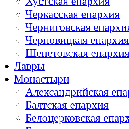
Хустская епархия
Черкасская епархия
Черниговская епархи
Черновицкая епархия
Шепетовская епархи
Лавры
Монастыри
Александрийская епа
Балтская епархия
Белоцерковская епар