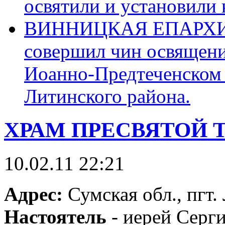
освятили и установили 
ВИННИЦКАЯ ЕПАРХИЯ.
совершил чин освящени
Иоанно-Предтеченском 
Литинского района.
ХРАМ ПРЕСВЯТОЙ 
10.02.11 22:21
Адрес:
Сумская обл., пгт
Настоятель
- иерей Серг