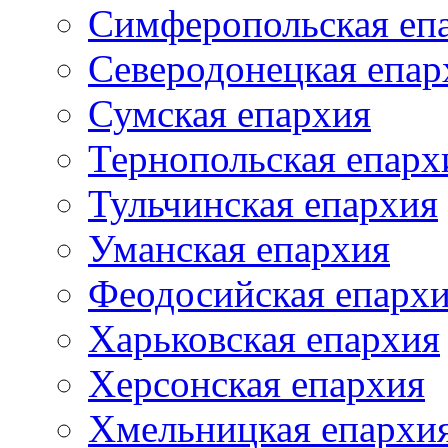
Симферопольская еп
Северодонецкая епар
Сумская епархия
Тернопольская епарх
Тульчинская епархия
Уманская епархия
Феодосийская епарх
Харьковская епархия
Херсонская епархия
Хмельницкая епархи