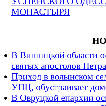
УСПЕНСКОГО ОДЕС
МОНАСТЫРЯ
НО
В Винницкой области о
святых апостолов Петра
Приход в волынском се
УПЦ, обустраивает дом
В Овруцкой епархии о