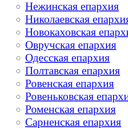
Нежинская епархия
Николаевская епархи
Новокаховская епарх
Овручская епархия
Одесская епархия
Полтавская епархия
Ровенская епархия
Ровеньковская епарх
Роменская епархия
Сарненская епархия