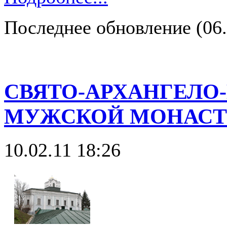
Последнее обновление (06.
СВЯТО-АРХАНГЕЛ
МУЖСКОЙ МОНАС
10.02.11 18:26