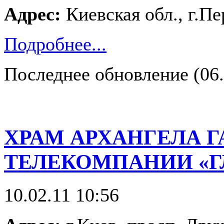
Адрес:
Киевская обл., г.П
Подробнее...
Последнее обновление (06.
ХРАМ АРХАНГЕЛА Г
ТЕЛЕКОМПАНИИ «Г
10.02.11 10:56