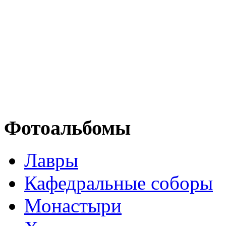
Фотоальбомы
Лавры
Кафедральные соборы
Монастыри