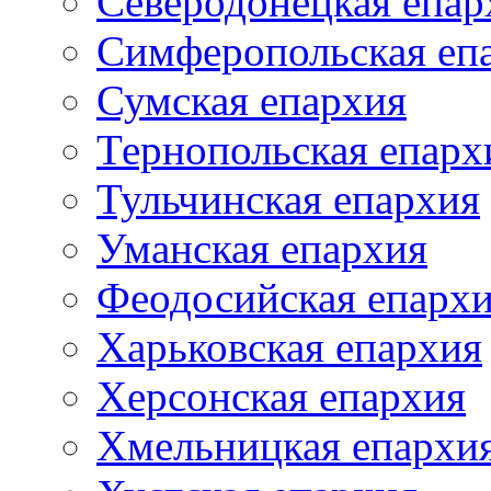
Северодонецкая епар
Симферопольская еп
Сумская епархия
Тернопольская епарх
Тульчинская епархия
Уманская епархия
Феодосийская епарх
Харьковская епархия
Херсонская епархия
Хмельницкая епархи