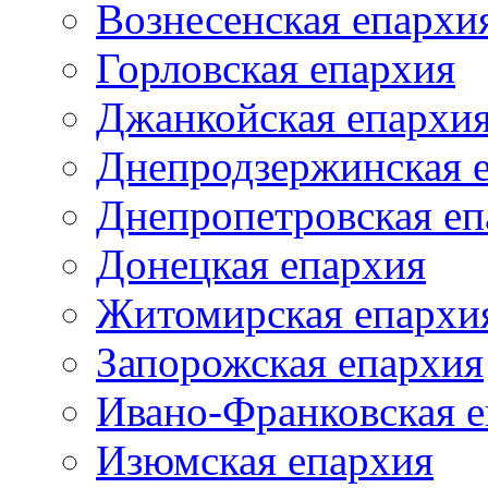
Вознесенская епархи
Горловская епархия
Джанкойская епархи
Днепродзержинская 
Днепропетровская еп
Донецкая епархия
Житомирская епархи
Запорожская епархия
Ивано-Франковская 
Изюмская епархия