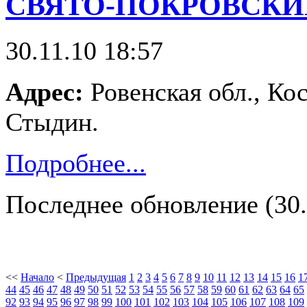
СВЯТО-ПОКРОВСКИ
30.11.10 18:57
Адрес:
Ровенская обл., Ко
Стыдин.
Подробнее...
Последнее обновление (30.
<<
Начало
<
Предыдущая
1
2
3
4
5
6
7
8
9
10
11
12
13
14
15
16
1
44
45
46
47
48
49
50
51
52
53
54
55
56
57
58
59
60
61
62
63
64
65
92
93
94
95
96
97
98
99
100
101
102
103
104
105
106
107
108
109