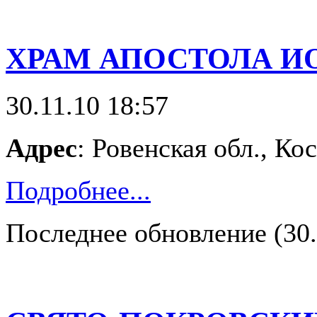
ХРАМ АПОСТОЛА И
30.11.10 18:57
Адрес
: Ровенская обл., Ко
Подробнее...
Последнее обновление (30.