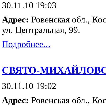
30.11.10 19:03
Адрес:
Ровенская обл., Ко
ул. Центральная, 99.
Подробнее...
СВЯТО-МИХАЙЛОВ
30.11.10 19:02
Адрес:
Ровенская обл., Кос