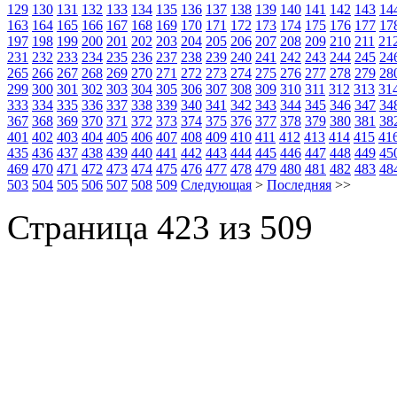
129
130
131
132
133
134
135
136
137
138
139
140
141
142
143
14
163
164
165
166
167
168
169
170
171
172
173
174
175
176
177
17
197
198
199
200
201
202
203
204
205
206
207
208
209
210
211
21
231
232
233
234
235
236
237
238
239
240
241
242
243
244
245
24
265
266
267
268
269
270
271
272
273
274
275
276
277
278
279
28
299
300
301
302
303
304
305
306
307
308
309
310
311
312
313
31
333
334
335
336
337
338
339
340
341
342
343
344
345
346
347
34
367
368
369
370
371
372
373
374
375
376
377
378
379
380
381
38
401
402
403
404
405
406
407
408
409
410
411
412
413
414
415
41
435
436
437
438
439
440
441
442
443
444
445
446
447
448
449
45
469
470
471
472
473
474
475
476
477
478
479
480
481
482
483
48
503
504
505
506
507
508
509
Следующая
>
Последняя
>>
Страница 423 из 509