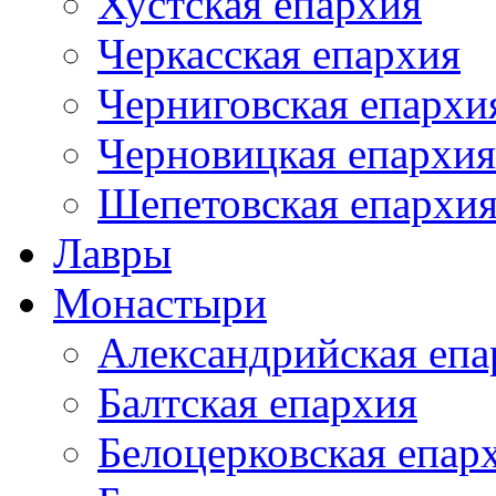
Хустская епархия
Черкасская епархия
Черниговская епархи
Черновицкая епархия
Шепетовская епархи
Лавры
Монастыри
Александрийская епа
Балтская епархия
Белоцерковская епар