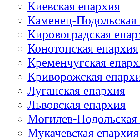
Киевская епархия
Каменец-Подольская
Кировоградская епар
Конотопская епархия
Кременчугская епарх
Криворожская епарх
Луганская епархия
Львовская епархия
Могилев-Подольская
Мукачевская епархия