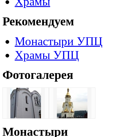
Храмы
Рекомендуем
Монастыри УПЦ
Храмы УПЦ
Фотогалерея
Монастыри