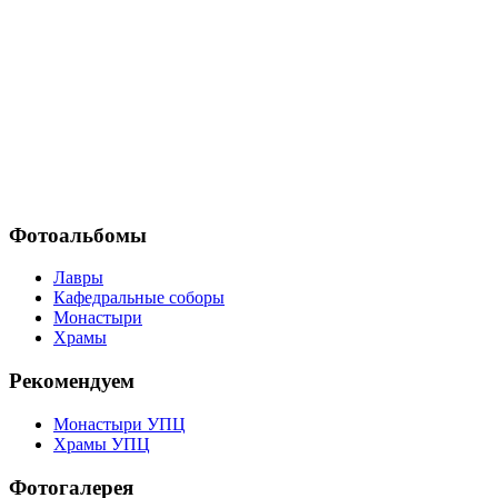
Фотоальбомы
Лавры
Кафедральные соборы
Монастыри
Храмы
Рекомендуем
Монастыри УПЦ
Храмы УПЦ
Фотогалерея