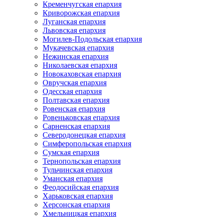
Кременчугская епархия
Криворожская епархия
Луганская епархия
Львовская епархия
Могилев-Подольская епархия
Мукачевская епархия
Нежинская епархия
Николаевская епархия
Новокаховская епархия
Овручская епархия
Одесская епархия
Полтавская епархия
Ровенская епархия
Ровеньковская епархия
Сарненская епархия
Северодонецкая епархия
Симферопольская епархия
Сумская епархия
Тернопольская епархия
Тульчинская епархия
Уманская епархия
Феодосийская епархия
Харьковская епархия
Херсонская епархия
Хмельницкая епархия