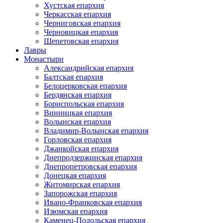
Хустская епархия
Черкасская епархия
Черниговская епархия
Черновицкая епархия
Шепетовская епархия
Лавры
Монастыри
Александрийская епархия
Балтская епархия
Белоцерковская епархия
Бердянская епархия
Бориспольская епархия
Винницкая епархия
Волынская епархия
Владимир-Волынская епархия
Горловская епархия
Джанкойская епархия
Днепродзержинская епархия
Днепропетровская епархия
Донецкая епархия
Житомирская епархия
Запорожская епархия
Ивано-Франковская епархия
Изюмская епархия
Каменец-Подольская епархия