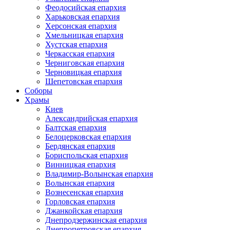
Феодосийская епархия
Харьковская епархия
Херсонская епархия
Хмельницкая епархия
Хустская епархия
Черкасская епархия
Черниговская епархия
Черновицкая епархия
Шепетовская епархия
Соборы
Храмы
Киев
Александрийская епархия
Балтская епархия
Белоцерковская епархия
Бердянская епархия
Бориспольская епархия
Винницкая епархия
Владимир-Волынская епархия
Волынская епархия
Вознесенская епархия
Горловская епархия
Джанкойская епархия
Днепродзержинская епархия
Днепропетровская епархия