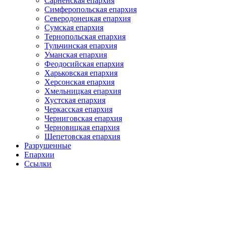
Сарненская епархия
Симферопольская епархия
Северодонецкая епархия
Сумская епархия
Тернопольская епархия
Тульчинская епархия
Уманская епархия
Феодосийская епархия
Харьковская епархия
Херсонская епархия
Хмельницкая епархия
Хустская епархия
Черкасская епархия
Черниговская епархия
Черновицкая епархия
Шепетовская епархия
Разрушенные
Епархии
Ссылки