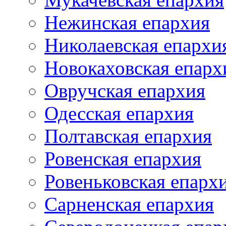
Нежинская епархия
Николаевская епархи
Новокаховская епарх
Овручская епархия
Одесская епархия
Полтавская епархия
Ровенская епархия
Ровеньковская епарх
Сарненская епархия