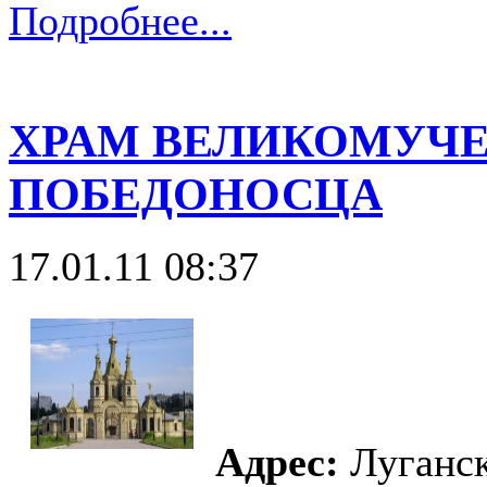
Подробнее...
ХРАМ ВЕЛИКОМУЧЕ
ПОБЕДОНОСЦА
17.01.11 08:37
Адрес:
Луганска