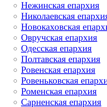
Нежинская епархия
Николаевская епархи
Новокаховская епарх
Овручская епархия
Одесская епархия
Полтавская епархия
Ровенская епархия
Ровеньковская епарх
Роменская епархия
Сарненская епархия