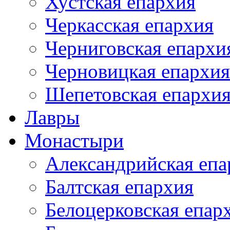
Хустская епархия
Черкасская епархия
Черниговская епархи
Черновицкая епархия
Шепетовская епархи
Лавры
Монастыри
Александрийская епа
Балтская епархия
Белоцерковская епар