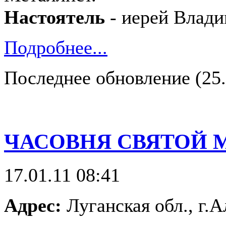
Настоятель
- иерей Влади
Подробнее...
Последнее обновление (25.
ЧАСОВНЯ СВЯТОЙ
17.01.11 08:41
Адрес:
Луганская обл., г.А