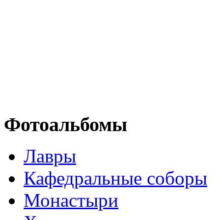
Фотоальбомы
Лавры
Кафедральные соборы
Монастыри