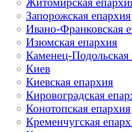
Житомирская епархи
Запорожская епархия
Ивано-Франковская 
Изюмская епархия
Каменец-Подольская
Киев
Киевская епархия
Кировоградская епар
Конотопская епархия
Кременчугская епарх