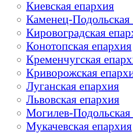
Киевская епархия
Каменец-Подольская
Кировоградская епар
Конотопская епархия
Кременчугская епарх
Криворожская епарх
Луганская епархия
Львовская епархия
Могилев-Подольская
Мукачевская епархия