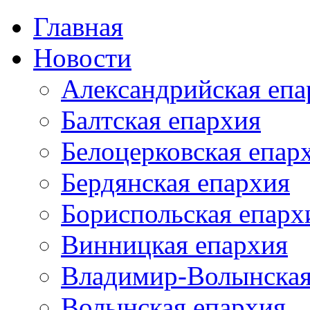
Главная
Новости
Александрийская епа
Балтская епархия
Белоцерковская епар
Бердянская епархия
Бориспольская епарх
Винницкая епархия
Владимир-Волынская
Волынская епархия