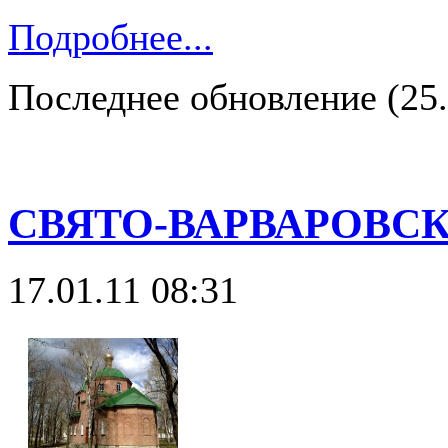
Подробнее...
Последнее обновление (25.
СВЯТО-ВАРВАРОВС
17.01.11 08:31