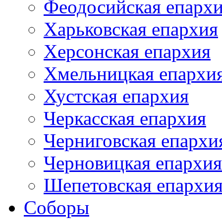
Феодосийская епарх
Харьковская епархия
Херсонская епархия
Хмельницкая епархи
Хустская епархия
Черкасская епархия
Черниговская епархи
Черновицкая епархия
Шепетовская епархи
Соборы