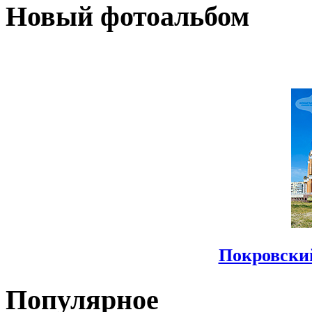
Новый фотоальбом
Покровски
Популярное