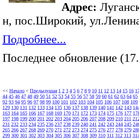
Адрес:
Луганск
н, пос.Широкий, ул.Ленина
Подробнее...
Последнее обновление (17.
<<
Начало
<
Предыдущая
1
2
3
4
5
6
7
8
9
10
11
12
13
14
15
16
1
44
45
46
47
48
49
50
51
52
53
54
55
56
57
58
59
60
61
62
63
64
65
92
93
94
95
96
97
98
99
100
101
102
103
104
105
106
107
108
109
129
130
131
132
133
134
135
136
137
138
139
140
141
142
143
14
163
164
165
166
167
168
169
170
171
172
173
174
175
176
177
17
197
198
199
200
201
202
203
204
205
206
207
208
209
210
211
21
231
232
233
234
235
236
237
238
239
240
241
242
243
244
245
24
265
266
267
268
269
270
271
272
273
274
275
276
277
278
279
28
299
300
301
302
303
304
305
306
307
308
309
310
311
312
313
31