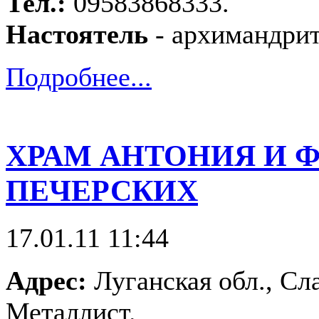
Тел.:
09583868333.
Настоятель
- архимандрит
Подробнее...
ХРАМ АНТОНИЯ И 
ПЕЧЕРСКИХ
17.01.11 11:44
Адрес:
Луганская обл., Сл
Металлист.