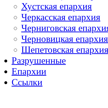
Хустская епархия
Черкасская епархия
Черниговская епархи
Черновицкая епархия
Шепетовская епархи
Разрушенные
Епархии
Ссылки