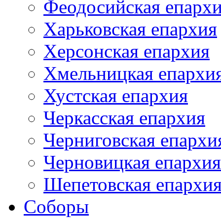
Феодосийская епарх
Харьковская епархия
Херсонская епархия
Хмельницкая епархи
Хустская епархия
Черкасская епархия
Черниговская епархи
Черновицкая епархия
Шепетовская епархи
Соборы