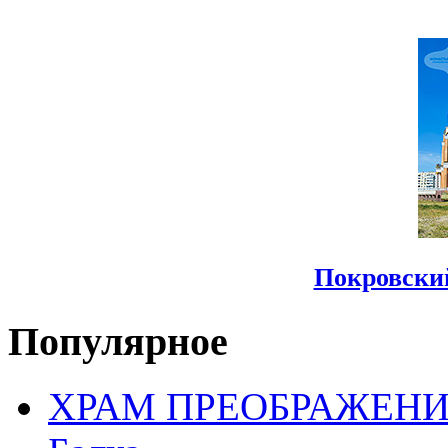
Покровски
Популярное
ХРАМ ПРЕОБРАЖЕНИЯ 