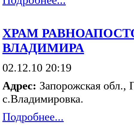
ХРАМ РАВНОАПОСТ
ВЛАДИМИРА
02.12.10 20:19
Адрес:
Запорожская обл., 
с.Владимировка.
Подробнее...