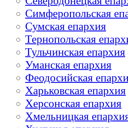
Северодонецкая епар
Симферопольская еп
Сумская епархия
Тернопольская епарх
Тульчинская епархия
Уманская епархия
Феодосийская епарх
Харьковская епархия
Херсонская епархия
Хмельницкая епархи