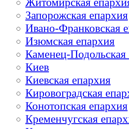
Житомирская епархи
Запорожская епархия
Ивано-Франковская 
Изюмская епархия
Каменец-Подольская
Киев
Киевская епархия
Кировоградская епар
Конотопская епархия
Кременчугская епарх