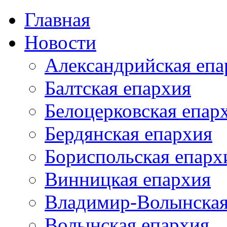
Главная
Новости
Александрийская епа
Балтская епархия
Белоцерковская епар
Бердянская епархия
Бориспольская епарх
Винницкая епархия
Владимир-Волынская
Волынская епархия