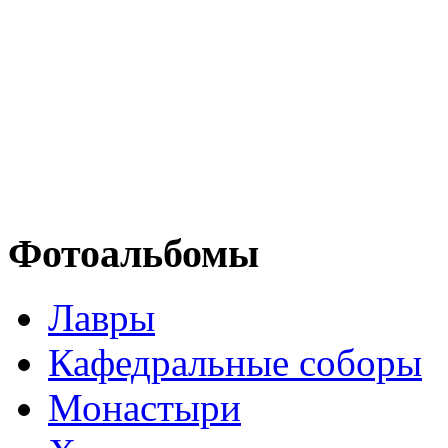
Фотоальбомы
Лавры
Кафедральные соборы
Монастыри