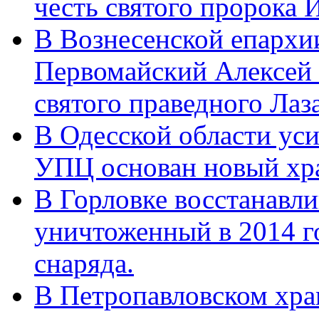
честь святого пророка 
В Вознесенской епархи
Первомайский Алексей 
святого праведного Лаз
В Одесской области ус
УПЦ основан новый хр
В Горловке восстанавл
уничтоженный в 2014 го
снаряда.
В Петропавловском хр