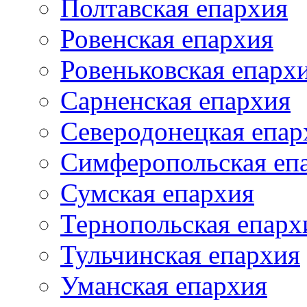
Полтавская епархия
Ровенская епархия
Ровеньковская епарх
Сарненская епархия
Северодонецкая епар
Симферопольская еп
Сумская епархия
Тернопольская епарх
Тульчинская епархия
Уманская епархия