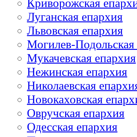
Криворожская епарх
Луганская епархия
Львовская епархия
Могилев-Подольская
Мукачевская епархия
Нежинская епархия
Николаевская епархи
Новокаховская епарх
Овручская епархия
Одесская епархия