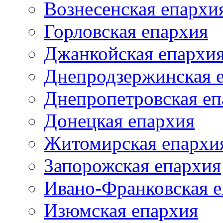
Вознесенская епархи
Горловская епархия
Джанкойская епархи
Днепродзержинская 
Днепропетровская еп
Донецкая епархия
Житомирская епархи
Запорожская епархия
Ивано-Франковская 
Изюмская епархия