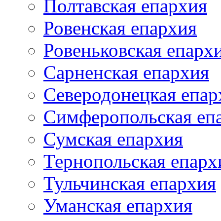
Полтавская епархия
Ровенская епархия
Ровеньковская епарх
Сарненская епархия
Северодонецкая епар
Симферопольская еп
Сумская епархия
Тернопольская епарх
Тульчинская епархия
Уманская епархия