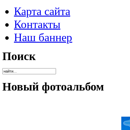
Карта сайта
Контакты
Наш баннер
Поиск
Новый фотоальбом