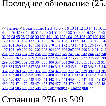
Последнее обновление (25.
<<
Начало
<
Предыдущая
1
2
3
4
5
6
7
8
9
10
11
12
13
14
15
16
1
44
45
46
47
48
49
50
51
52
53
54
55
56
57
58
59
60
61
62
63
64
65
92
93
94
95
96
97
98
99
100
101
102
103
104
105
106
107
108
109
129
130
131
132
133
134
135
136
137
138
139
140
141
142
143
14
163
164
165
166
167
168
169
170
171
172
173
174
175
176
177
17
197
198
199
200
201
202
203
204
205
206
207
208
209
210
211
21
231
232
233
234
235
236
237
238
239
240
241
242
243
244
245
24
265
266
267
268
269
270
271
272
273
274
275
276
277
278
279
28
299
300
301
302
303
304
305
306
307
308
309
310
311
312
313
31
333
334
335
336
337
338
339
340
341
342
343
344
345
346
347
34
367
368
369
370
371
372
373
374
375
376
377
378
379
380
381
38
401
402
403
404
405
406
407
408
409
410
411
412
413
414
415
41
435
436
437
438
439
440
441
442
443
444
445
446
447
448
449
45
469
470
471
472
473
474
475
476
477
478
479
480
481
482
483
48
503
504
505
506
507
508
509
Следующая
>
Последняя
>>
Страница 276 из 509