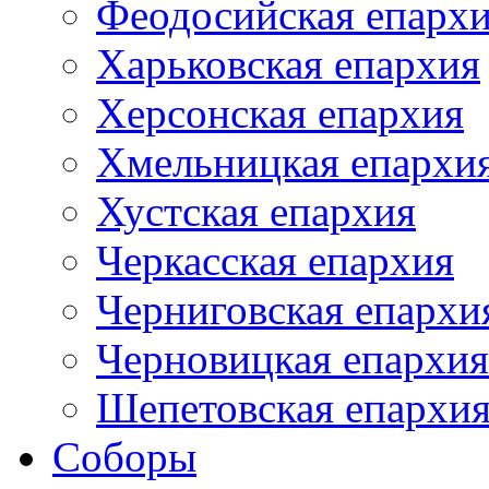
Феодосийская епарх
Харьковская епархия
Херсонская епархия
Хмельницкая епархи
Хустская епархия
Черкасская епархия
Черниговская епархи
Черновицкая епархия
Шепетовская епархи
Соборы