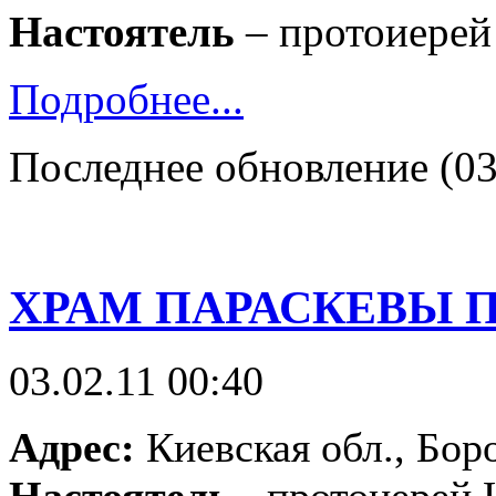
Настоятель
– протоиерей
Подробнее...
Последнее обновление (03
ХРАМ ПАРАСКЕВЫ 
03.02.11 00:40
Адрес:
Киевская обл., Боро