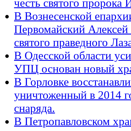
честь святого пророка 
В Вознесенской епархи
Первомайский Алексей 
святого праведного Лаз
В Одесской области ус
УПЦ основан новый хр
В Горловке восстанавл
уничтоженный в 2014 го
снаряда.
В Петропавловском хр