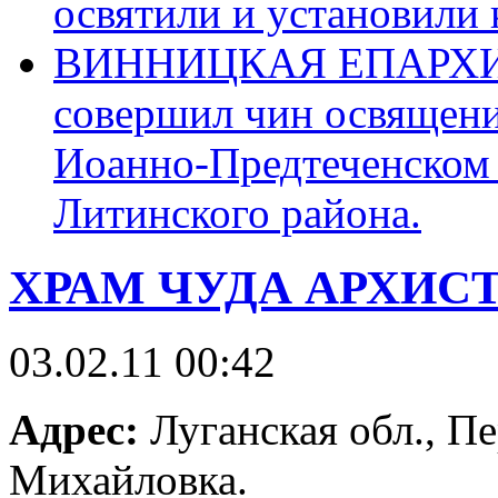
освятили и установили 
ВИННИЦКАЯ ЕПАРХИЯ.
совершил чин освящени
Иоанно-Предтеченском 
Литинского района.
ХРАМ ЧУДА АРХИС
03.02.11 00:42
Адрес:
Луганская обл., Пе
Михайловка.