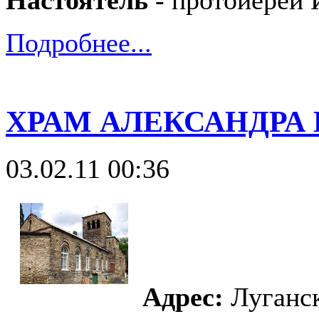
Настоятель
- протоиерей 
Подробнее...
ХРАМ АЛЕКСАНДРА
03.02.11 00:36
Адрес:
Луганск