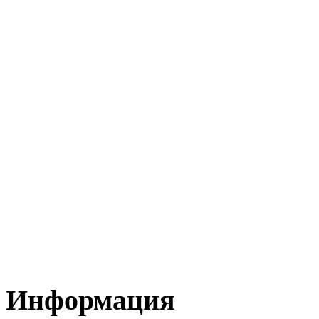
Информация