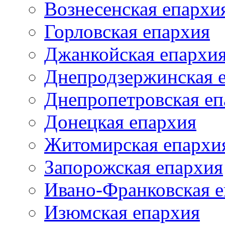
Вознесенская епархи
Горловская епархия
Джанкойская епархи
Днепродзержинская 
Днепропетровская еп
Донецкая епархия
Житомирская епархи
Запорожская епархия
Ивано-Франковская 
Изюмская епархия