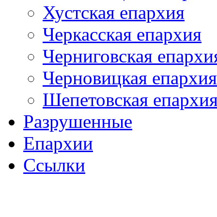
Хустская епархия
Черкасская епархия
Черниговская епархи
Черновицкая епархия
Шепетовская епархи
Разрушенные
Епархии
Ссылки