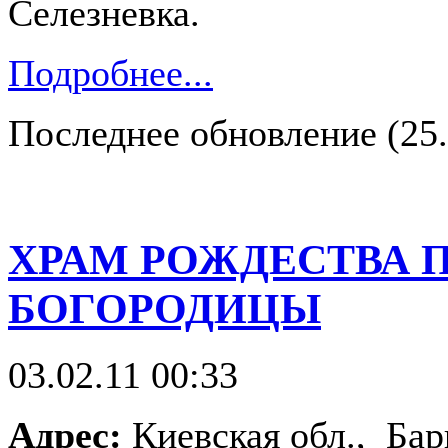
Селезневка.
Подробнее...
Последнее обновление (25.
ХРАМ РОЖДЕСТВА 
БОГОРОДИЦЫ
03.02.11 00:33
Адрес:
Киевская обл., Бар