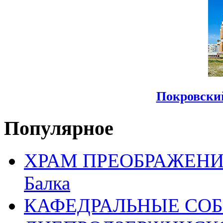
Покровски
Популярное
ХРАМ ПРЕОБРАЖЕНИЯ 
Балка
КАФЕДРАЛЬНЫЕ СО