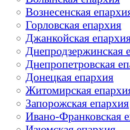
Вознесенская епархи
Горловская епархия
Джанкойская епархи
Днепродзержинская 
Днепропетровская еп
Донецкая епархия
Житомирская епархи
Запорожская епархия
Ивано-Франковская 
Изюмская епархия