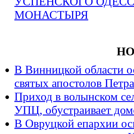
УСПЕНСКОГО ОДЕС
МОНАСТЫРЯ
НО
В Винницкой области о
святых апостолов Петра
Приход в волынском се
УПЦ, обустраивает дом
В Овруцкой епархии о