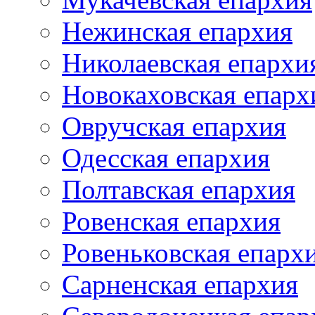
Нежинская епархия
Николаевская епархи
Новокаховская епарх
Овручская епархия
Одесская епархия
Полтавская епархия
Ровенская епархия
Ровеньковская епарх
Сарненская епархия