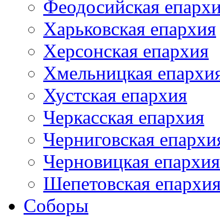
Феодосийская епарх
Харьковская епархия
Херсонская епархия
Хмельницкая епархи
Хустская епархия
Черкасская епархия
Черниговская епархи
Черновицкая епархия
Шепетовская епархи
Соборы