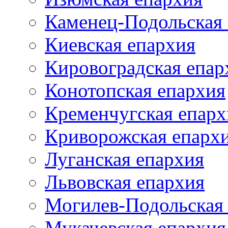
Каменец-Подольская
Киевская епархия
Кировоградская епар
Конотопская епархия
Кременчугская епарх
Криворожская епарх
Луганская епархия
Львовская епархия
Могилев-Подольская
Мукачевская епархия