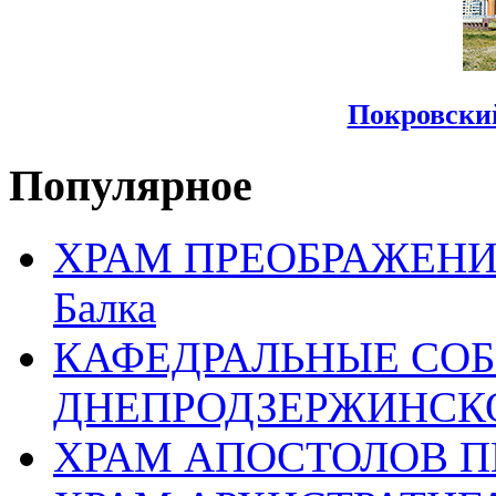
Покровски
Популярное
ХРАМ ПРЕОБРАЖЕНИЯ 
Балка
КАФЕДРАЛЬНЫЕ СО
ДНЕПРОДЗЕРЖИНСК
ХРАМ АПОСТОЛОВ П