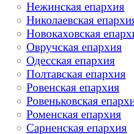
Нежинская епархия
Николаевская епархи
Новокаховская епарх
Овручская епархия
Одесская епархия
Полтавская епархия
Ровенская епархия
Ровеньковская епарх
Роменская епархия
Сарненская епархия