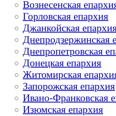
Вознесенская епархи
Горловская епархия
Джанкойская епархи
Днепродзержинская 
Днепропетровская еп
Донецкая епархия
Житомирская епархи
Запорожская епархия
Ивано-Франковская 
Изюмская епархия