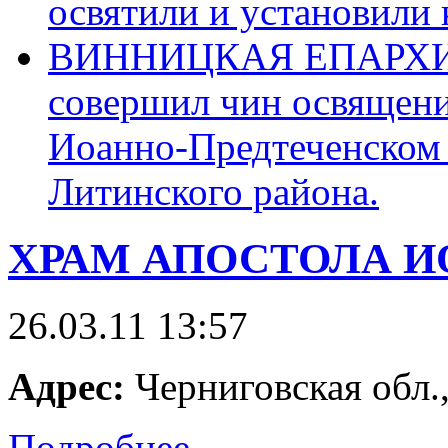
освятили и установили 
ВИННИЦКАЯ ЕПАРХИЯ.
совершил чин освящени
Иоанно-Предтеченском 
Литинского района.
ХРАМ АПОСТОЛА И
26.03.11 13:57
Адрес:
Черниговская обл.,
Подробнее...