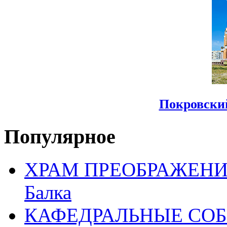
Покровски
Популярное
ХРАМ ПРЕОБРАЖЕНИЯ 
Балка
КАФЕДРАЛЬНЫЕ СО