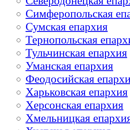
Северодонецкая епар
Симферопольская еп
Сумская епархия
Тернопольская епарх
Тульчинская епархия
Уманская епархия
Феодосийская епарх
Харьковская епархия
Херсонская епархия
Хмельницкая епархи