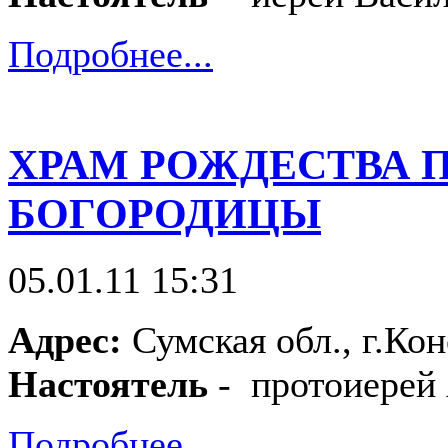
Подробнее...
ХРАМ РОЖДЕСТВА 
БОГОРОДИЦЫ
05.01.11 15:31
Адрес:
Сумская обл., г.Ко
Настоятель
- протоиерей
Подробнее...