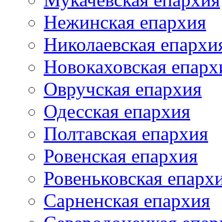
Нежинская епархия
Николаевская епархи
Новокаховская епарх
Овручская епархия
Одесская епархия
Полтавская епархия
Ровенская епархия
Ровеньковская епарх
Сарненская епархия