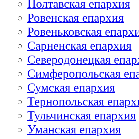
Полтавская епархия
Ровенская епархия
Ровеньковская епарх
Сарненская епархия
Северодонецкая епар
Симферопольская еп
Сумская епархия
Тернопольская епарх
Тульчинская епархия
Уманская епархия