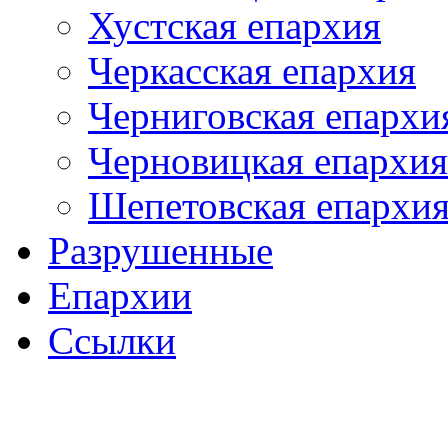
Хустская епархия
Черкасская епархия
Черниговская епархи
Черновицкая епархия
Шепетовская епархи
Разрушенные
Епархии
Ссылки