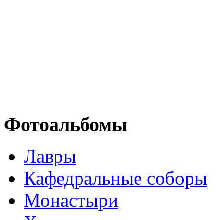
Фотоальбомы
Лавры
Кафедральные соборы
Монастыри