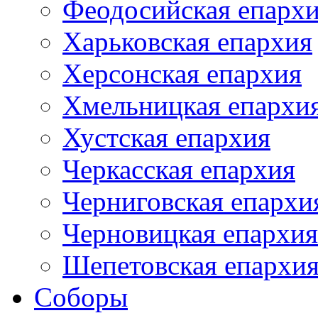
Феодосийская епарх
Харьковская епархия
Херсонская епархия
Хмельницкая епархи
Хустская епархия
Черкасская епархия
Черниговская епархи
Черновицкая епархия
Шепетовская епархи
Соборы