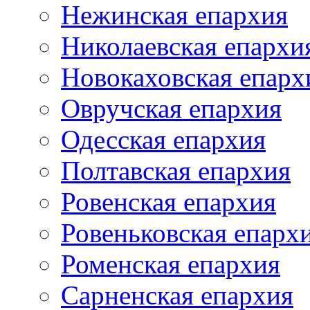
Нежинская епархия
Николаевская епархи
Новокаховская епарх
Овручская епархия
Одесская епархия
Полтавская епархия
Ровенская епархия
Ровеньковская епарх
Роменская епархия
Сарненская епархия