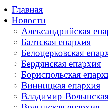
Главная
Новости
Александрийская епа
Балтская епархия
Белоцерковская епар
Бердянская епархия
Бориспольская епарх
Винницкая епархия
Владимир-Волынская
Волынская епархия