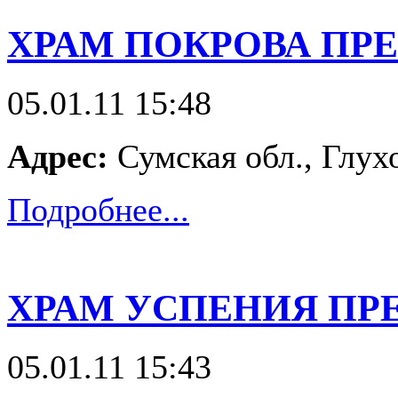
ХРАМ ПОКРОВА ПР
05.01.11 15:48
Адрес:
Сумская обл., Глух
Подробнее...
ХРАМ УСПЕНИЯ ПР
05.01.11 15:43