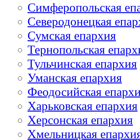
Симферопольская еп
Северодонецкая епар
Сумская епархия
Тернопольская епарх
Тульчинская епархия
Уманская епархия
Феодосийская епарх
Харьковская епархия
Херсонская епархия
Хмельницкая епархи