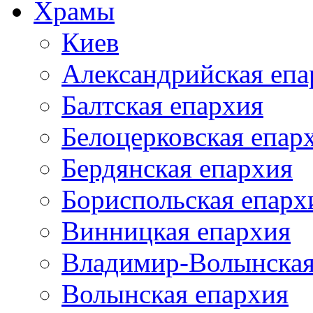
Храмы
Киев
Александрийская епа
Балтская епархия
Белоцерковская епар
Бердянская епархия
Бориспольская епарх
Винницкая епархия
Владимир-Волынская
Волынская епархия