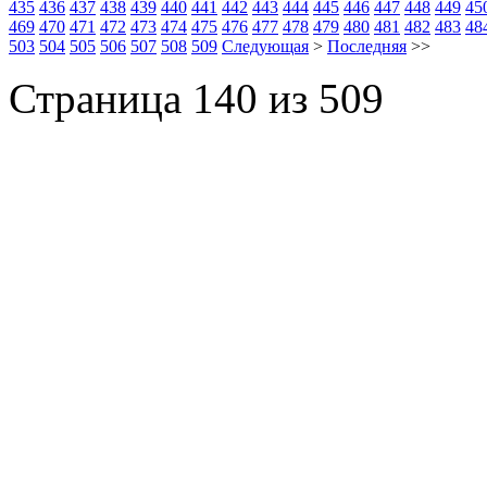
435
436
437
438
439
440
441
442
443
444
445
446
447
448
449
45
469
470
471
472
473
474
475
476
477
478
479
480
481
482
483
48
503
504
505
506
507
508
509
Следующая
>
Последняя
>>
Страница 140 из 509