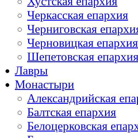
Хустская епархия
Черкасская епархия
Черниговская епархи
Черновицкая епархия
Шепетовская епархи
Лавры
Монастыри
Александрийская епа
Балтская епархия
Белоцерковская епар