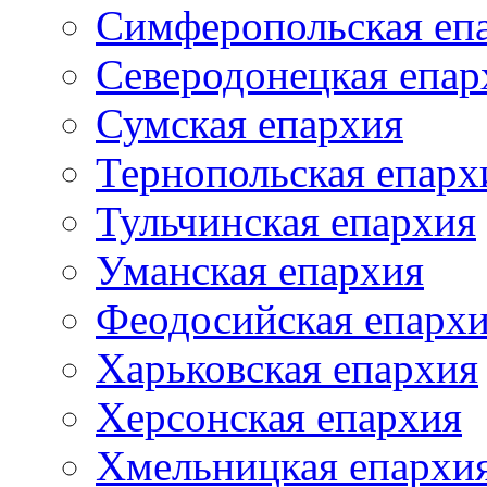
Симферопольская еп
Северодонецкая епар
Сумская епархия
Тернопольская епарх
Тульчинская епархия
Уманская епархия
Феодосийская епарх
Харьковская епархия
Херсонская епархия
Хмельницкая епархи