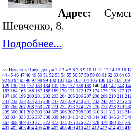
Адрес:
Сумска
Шевченко, 8.
Подробнее...
<<
Начало
<
Предыдущая
1
2
3
4
5
6
7
8
9
10
11
12
13
14
15
16
1
44
45
46
47
48
49
50
51
52
53
54
55
56
57
58
59
60
61
62
63
64
65
92
93
94
95
96
97
98
99
100
101
102
103
104
105
106
107
108
109
129
130
131
132
133
134
135
136
137
138
139
140
141
142
143
14
163
164
165
166
167
168
169
170
171
172
173
174
175
176
177
17
197
198
199
200
201
202
203
204
205
206
207
208
209
210
211
21
231
232
233
234
235
236
237
238
239
240
241
242
243
244
245
24
265
266
267
268
269
270
271
272
273
274
275
276
277
278
279
28
299
300
301
302
303
304
305
306
307
308
309
310
311
312
313
31
333
334
335
336
337
338
339
340
341
342
343
344
345
346
347
34
367
368
369
370
371
372
373
374
375
376
377
378
379
380
381
38
401
402
403
404
405
406
407
408
409
410
411
412
413
414
415
41