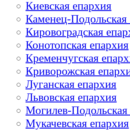
Киевская епархия
Каменец-Подольская
Кировоградская епар
Конотопская епархия
Кременчугская епарх
Криворожская епарх
Луганская епархия
Львовская епархия
Могилев-Подольская
Мукачевская епархия