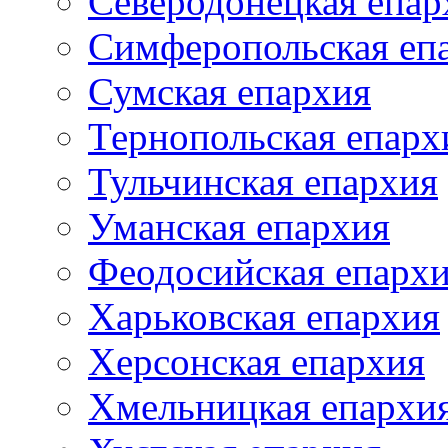
Северодонецкая епар
Симферопольская еп
Сумская епархия
Тернопольская епарх
Тульчинская епархия
Уманская епархия
Феодосийская епарх
Харьковская епархия
Херсонская епархия
Хмельницкая епархи