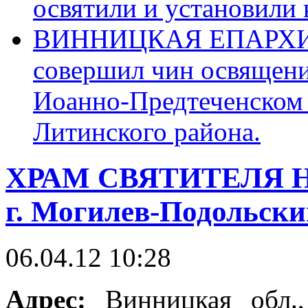
освятили и установили 
ВИННИЦКАЯ ЕПАРХИЯ.
совершил чин освящени
Иоанно-Предтеченском 
Литинского района.
ХРАМ СВЯТИТЕЛЯ 
г. Могилев-Подольски
06.04.12 10:28
Адрес:
Винницкая обл.,