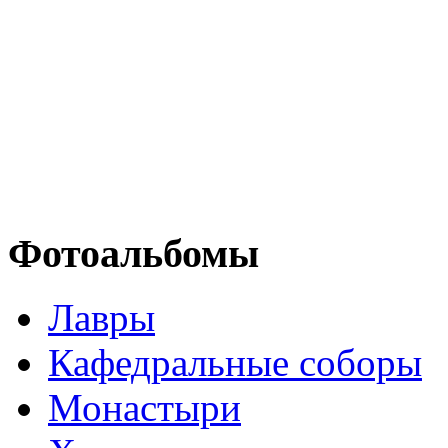
Фотоальбомы
Лавры
Кафедральные соборы
Монастыри