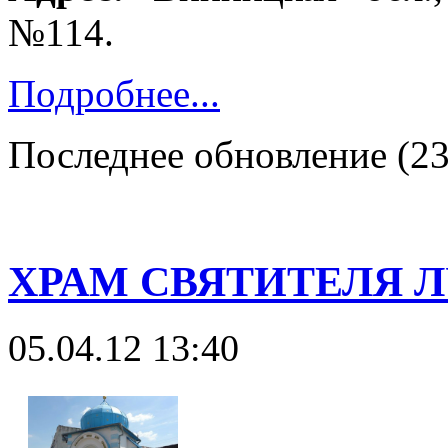
№114.
Подробнее...
Последнее обновление (23
ХРАМ СВЯТИТЕЛЯ 
05.04.12 13:40