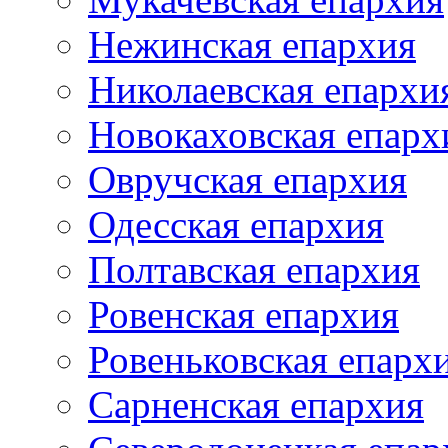
Нежинская епархия
Николаевская епархи
Новокаховская епарх
Овручская епархия
Одесская епархия
Полтавская епархия
Ровенская епархия
Ровеньковская епарх
Сарненская епархия