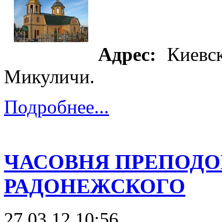
Адрес:
Киевска
Микуличи.
Подробнее...
ЧАСОВНЯ ПРЕПОДО
РАДОНЕЖСКОГО
27.03.12 10:56