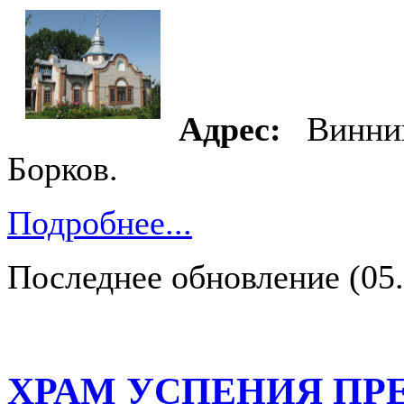
Адрес:
Винниц
Борков.
Подробнее...
Последнее обновление (05.
ХРАМ УСПЕНИЯ ПР