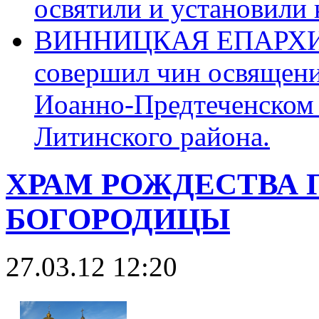
освятили и установили 
ВИННИЦКАЯ ЕПАРХИЯ.
совершил чин освящени
Иоанно-Предтеченском 
Литинского района.
ХРАМ РОЖДЕСТВА 
БОГОРОДИЦЫ
27.03.12 12:20