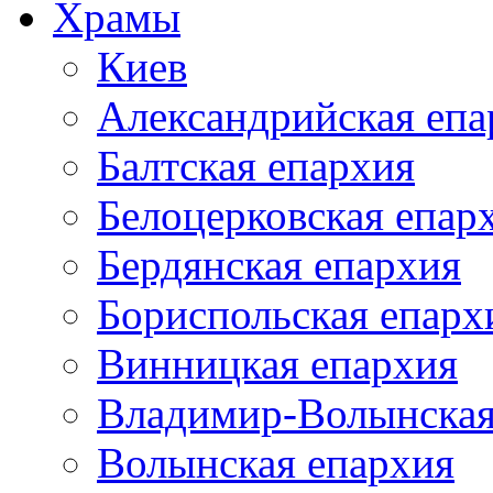
Храмы
Киев
Александрийская епа
Балтская епархия
Белоцерковская епар
Бердянская епархия
Бориспольская епарх
Винницкая епархия
Владимир-Волынская
Волынская епархия