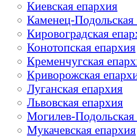
Киевская епархия
Каменец-Подольская
Кировоградская епар
Конотопская епархия
Кременчугская епарх
Криворожская епарх
Луганская епархия
Львовская епархия
Могилев-Подольская
Мукачевская епархия