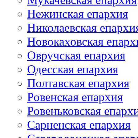
Нежинская епархия
Николаевская епархи
Новокаховская епарх
Овручская епархия
Одесская епархия
Полтавская епархия
Ровенская епархия
Ровеньковская епарх
Сарненская епархия