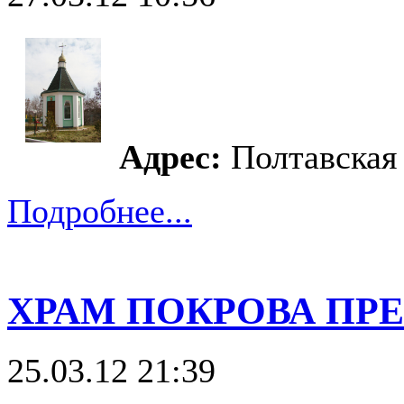
Адрес:
Полтавская 
Подробнее...
ХРАМ ПОКРОВА ПР
25.03.12 21:39