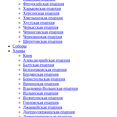
Феодосийская епархия
Харьковская епархия
Херсонская епархия
Хмельницкая епархия
Хустская епархия
Черкасская епархия
Черниговская епархия
Черновицкая епархия
Шепетовская епархия
Соборы
Храмы
Киев
Александрийская епархия
Балтская епархия
Белоцерковская епархия
Бердянская епархия
Бориспольская епархия
Винницкая епархия
Владимир-Волынская епархия
Волынская епархия
Вознесенская епархия
Горловская епархия
Джанкойская епархия
Днепродзержинская епархия
Днепропетровская епархия