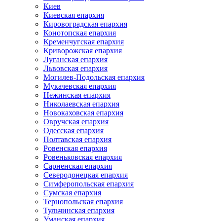
Киев
Киевская епархия
Кировоградская епархия
Конотопская епархия
Кременчугская епархия
Криворожская епархия
Луганская епархия
Львовская епархия
Могилев-Подольская епархия
Мукачевская епархия
Нежинская епархия
Николаевская епархия
Новокаховская епархия
Овручская епархия
Одесская епархия
Полтавская епархия
Ровенская епархия
Ровеньковская епархия
Сарненская епархия
Северодонецкая епархия
Симферопольская епархия
Сумская епархия
Тернопольская епархия
Тульчинская епархия
Уманская епархия