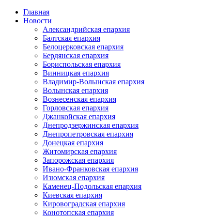
Главная
Новости
Александрийская епархия
Балтская епархия
Белоцерковская епархия
Бердянская епархия
Бориспольская епархия
Винницкая епархия
Владимир-Волынская епархия
Волынская епархия
Вознесенская епархия
Горловская епархия
Джанкойская епархия
Днепродзержинская епархия
Днепропетровская епархия
Донецкая епархия
Житомирская епархия
Запорожская епархия
Ивано-Франковская епархия
Изюмская епархия
Каменец-Подольская епархия
Киевская епархия
Кировоградская епархия
Конотопская епархия