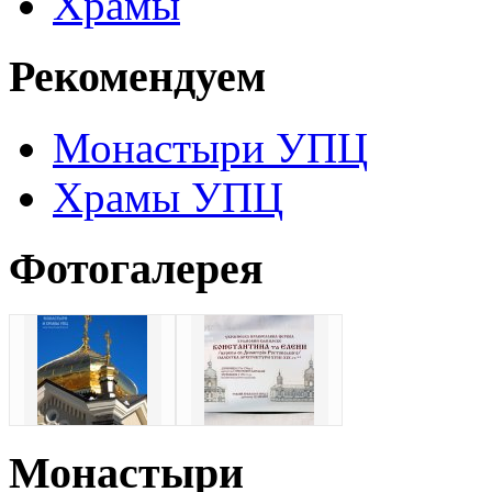
Храмы
Рекомендуем
Монастыри УПЦ
Храмы УПЦ
Фотогалерея
Монастыри