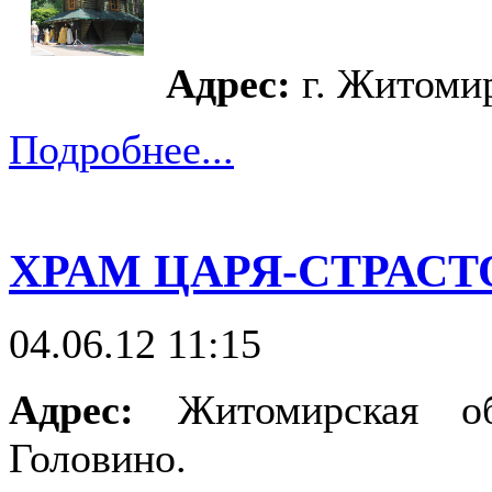
Адрес:
г. Житомир
Подробнее...
ХРАМ ЦАРЯ-СТРАС
04.06.12 11:15
Адрес:
Житомирская обл
Головино.