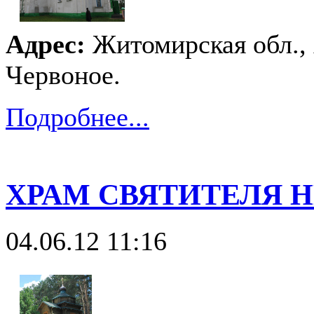
Адрес:
Житомирская обл., 
Червоное.
Подробнее...
ХРАМ СВЯТИТЕЛЯ 
04.06.12 11:16