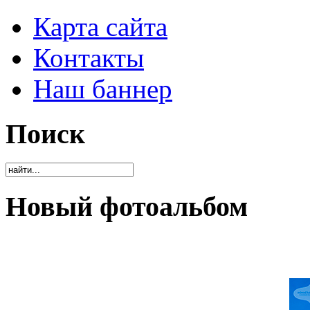
Карта сайта
Контакты
Наш баннер
Поиск
Новый фотоальбом