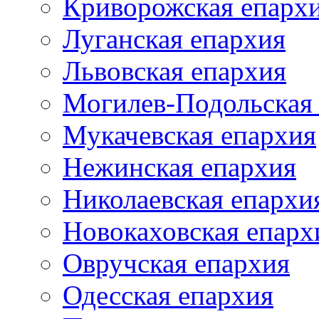
Криворожская епарх
Луганская епархия
Львовская епархия
Могилев-Подольская
Мукачевская епархия
Нежинская епархия
Николаевская епархи
Новокаховская епарх
Овручская епархия
Одесская епархия