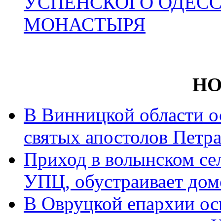
УСПЕНСКОГО ОДЕС
МОНАСТЫРЯ
НО
В Винницкой области о
святых апостолов Петра
Приход в волынском се
УПЦ, обустраивает дом
В Овруцкой епархии о