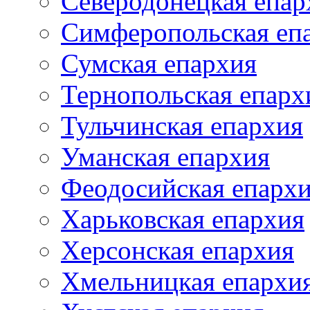
Северодонецкая епар
Симферопольская еп
Сумская епархия
Тернопольская епарх
Тульчинская епархия
Уманская епархия
Феодосийская епарх
Харьковская епархия
Херсонская епархия
Хмельницкая епархи