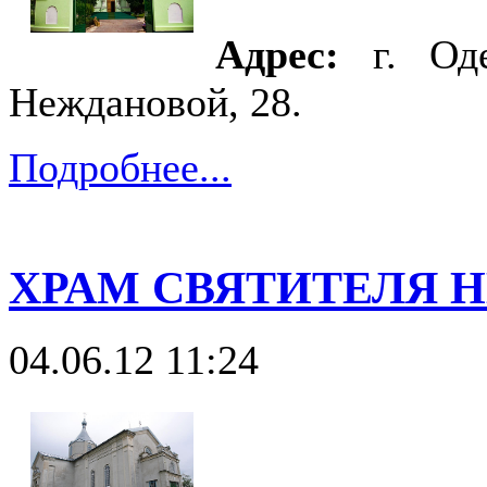
Адрес:
г. Оде
Неждановой, 28.
Подробнее...
ХРАМ СВЯТИТЕЛЯ 
04.06.12 11:24