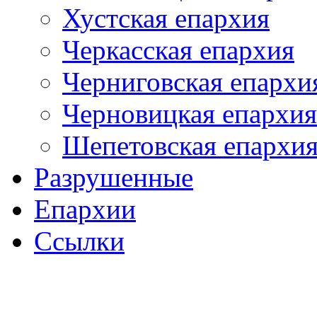
Хустская епархия
Черкасская епархия
Черниговская епархи
Черновицкая епархия
Шепетовская епархи
Разрушенные
Епархии
Ссылки