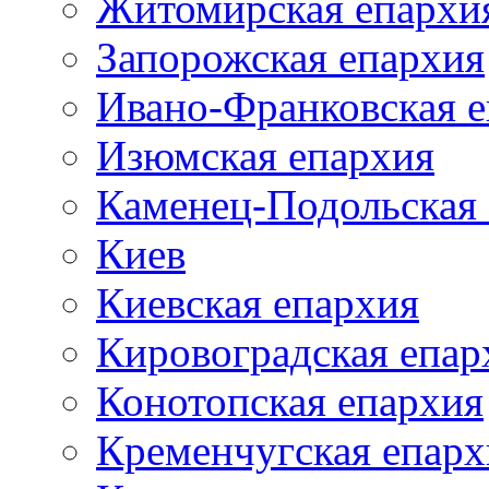
Житомирская епархи
Запорожская епархия
Ивано-Франковская 
Изюмская епархия
Каменец-Подольская
Киев
Киевская епархия
Кировоградская епар
Конотопская епархия
Кременчугская епарх