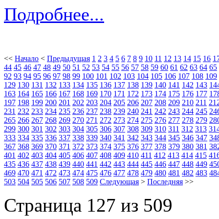
Подробнее...
<<
Начало
<
Предыдущая
1
2
3
4
5
6
7
8
9
10
11
12
13
14
15
16
1
44
45
46
47
48
49
50
51
52
53
54
55
56
57
58
59
60
61
62
63
64
65
92
93
94
95
96
97
98
99
100
101
102
103
104
105
106
107
108
109
129
130
131
132
133
134
135
136
137
138
139
140
141
142
143
14
163
164
165
166
167
168
169
170
171
172
173
174
175
176
177
17
197
198
199
200
201
202
203
204
205
206
207
208
209
210
211
21
231
232
233
234
235
236
237
238
239
240
241
242
243
244
245
24
265
266
267
268
269
270
271
272
273
274
275
276
277
278
279
28
299
300
301
302
303
304
305
306
307
308
309
310
311
312
313
31
333
334
335
336
337
338
339
340
341
342
343
344
345
346
347
34
367
368
369
370
371
372
373
374
375
376
377
378
379
380
381
38
401
402
403
404
405
406
407
408
409
410
411
412
413
414
415
41
435
436
437
438
439
440
441
442
443
444
445
446
447
448
449
45
469
470
471
472
473
474
475
476
477
478
479
480
481
482
483
48
503
504
505
506
507
508
509
Следующая
>
Последняя
>>
Страница 127 из 509