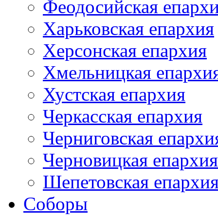
Феодосийская епарх
Харьковская епархия
Херсонская епархия
Хмельницкая епархи
Хустская епархия
Черкасская епархия
Черниговская епархи
Черновицкая епархия
Шепетовская епархи
Соборы