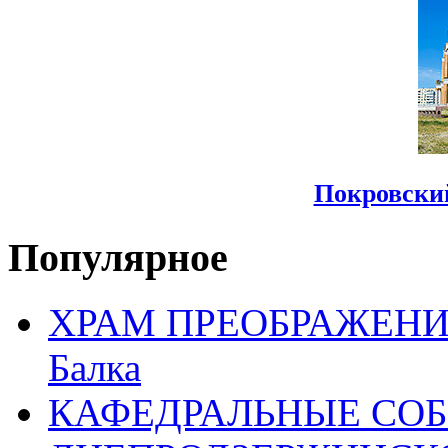
Покровски
Популярное
ХРАМ ПРЕОБРАЖЕНИЯ 
Балка
КАФЕДРАЛЬНЫЕ СО