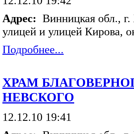
12.12.10 19:42
Адрес:
Винницкая обл., г
улицей и улицей Кирова, 
Подробнее...
ХРАМ БЛАГОВЕРНО
НЕВСКОГО
12.12.10 19:41