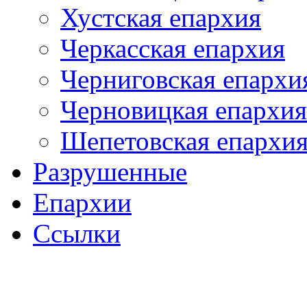
Хустская епархия
Черкасская епархия
Черниговская епархи
Черновицкая епархия
Шепетовская епархи
Разрушенные
Епархии
Ссылки