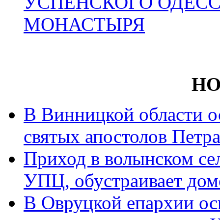
УСПЕНСКОГО ОДЕС
МОНАСТЫРЯ
НО
В Винницкой области о
святых апостолов Петра
Приход в волынском се
УПЦ, обустраивает дом
В Овруцкой епархии о