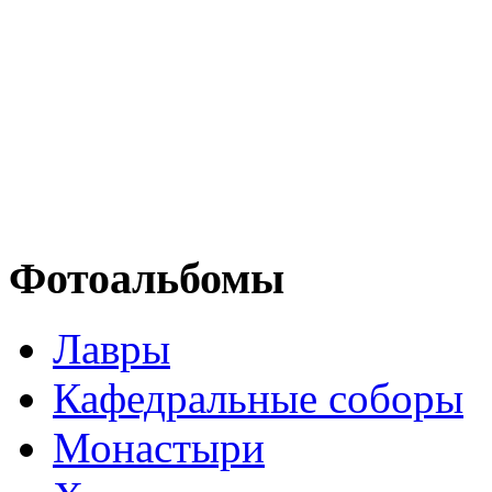
Фотоальбомы
Лавры
Кафедральные соборы
Монастыри