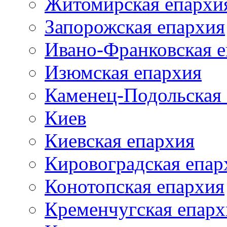
Житомирская епархи
Запорожская епархия
Ивано-Франковская 
Изюмская епархия
Каменец-Подольская
Киев
Киевская епархия
Кировоградская епар
Конотопская епархия
Кременчугская епарх