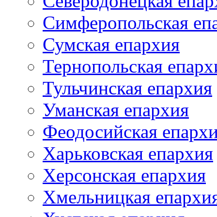
Северодонецкая епар
Симферопольская еп
Сумская епархия
Тернопольская епарх
Тульчинская епархия
Уманская епархия
Феодосийская епарх
Харьковская епархия
Херсонская епархия
Хмельницкая епархи