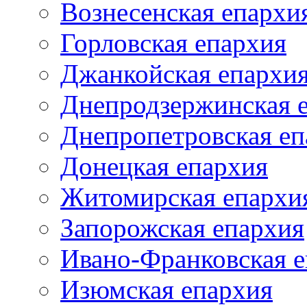
Вознесенская епархи
Горловская епархия
Джанкойская епархи
Днепродзержинская 
Днепропетровская еп
Донецкая епархия
Житомирская епархи
Запорожская епархия
Ивано-Франковская 
Изюмская епархия