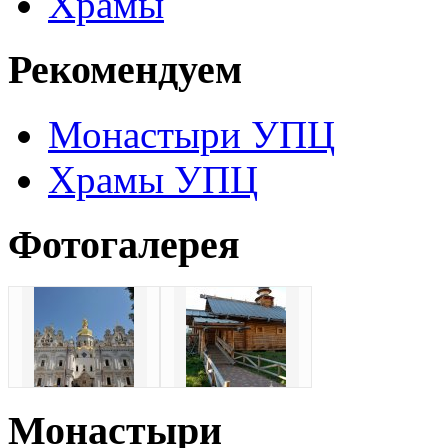
Храмы
Рекомендуем
Монастыри УПЦ
Храмы УПЦ
Фотогалерея
Монастыри