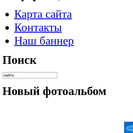
Карта сайта
Контакты
Наш баннер
Поиск
Новый фотоальбом