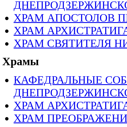
ДНЕПРОДЗЕРЖИНСК
ХРАМ АПОСТОЛОВ П
ХРАМ АРХИСТРАТИГ
ХРАМ СВЯТИТЕЛЯ Н
Храмы
КАФЕДРАЛЬНЫЕ СО
ДНЕПРОДЗЕРЖИНСК
ХРАМ АРХИСТРАТИГ
ХРАМ ПРЕОБРАЖЕНИЯ 