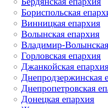
Бердянская епархия
Бориспольская епарх
Винницкая епархия
Волынская епархия
Владимир-Волынская
Горловская епархия
Джанкойская епархи
Днепродзержинская 
Днепропетровская еп
Донецкая епархия