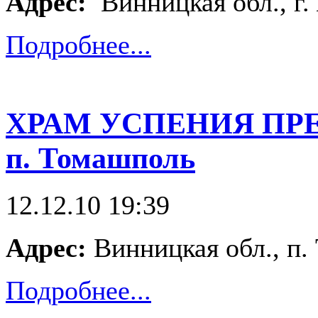
Адрес:
Винницкая обл., г
Подробнее...
ХРАМ УСПЕНИЯ ПР
п. Томашполь
12.12.10 19:39
Адрес:
Винницкая обл., п.
Подробнее...