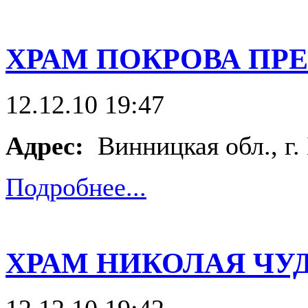
ХРАМ ПОКРОВА ПР
12.12.10 19:47
Адрес:
Винницкая обл., г. 
Подробнее...
ХРАМ НИКОЛАЯ ЧУ