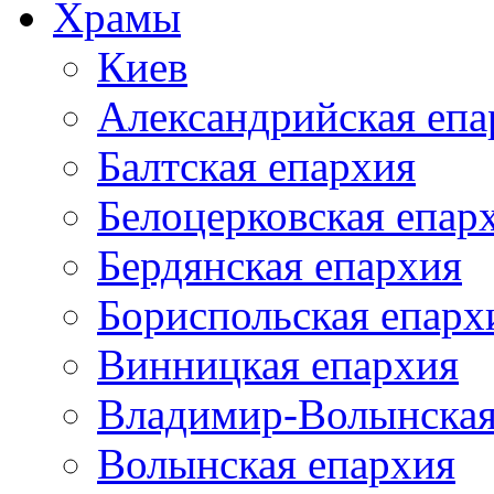
Храмы
Киев
Александрийская епа
Балтская епархия
Белоцерковская епар
Бердянская епархия
Бориспольская епарх
Винницкая епархия
Владимир-Волынская
Волынская епархия