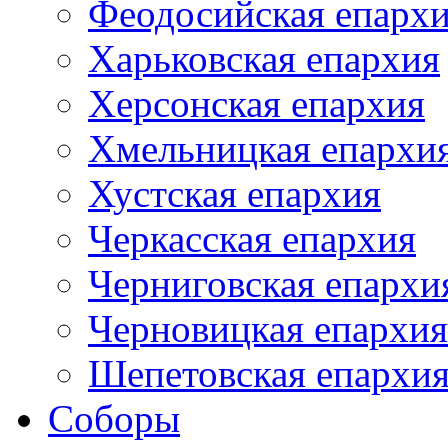
Феодосийская епарх
Харьковская епархия
Херсонская епархия
Хмельницкая епархи
Хустская епархия
Черкасская епархия
Черниговская епархи
Черновицкая епархия
Шепетовская епархи
Соборы