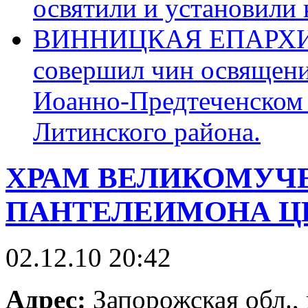
освятили и установили 
ВИННИЦКАЯ ЕПАРХИЯ.
совершил чин освящени
Иоанно-Предтеченском 
Литинского района.
ХРАМ ВЕЛИКОМУЧ
ПАНТЕЛЕИМОНА Ц
02.12.10 20:42
Адрес:
Запорожская обл., 