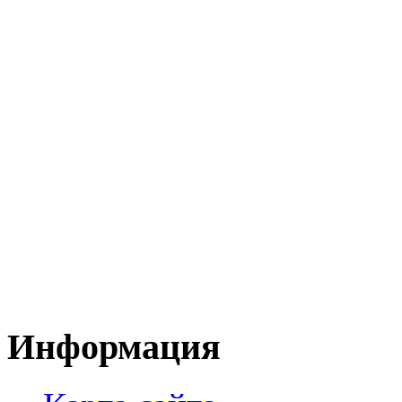
Информация