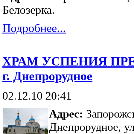
Белозерка.
Подробнее...
ХРАМ УСПЕНИЯ ПР
г. Днепрорудное
02.12.10 20:41
Адрес:
Запорожска
Днепрорудное, ул