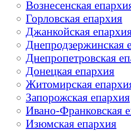
Вознесенская епархи
Горловская епархия
Джанкойская епархи
Днепродзержинская 
Днепропетровская еп
Донецкая епархия
Житомирская епархи
Запорожская епархия
Ивано-Франковская 
Изюмская епархия