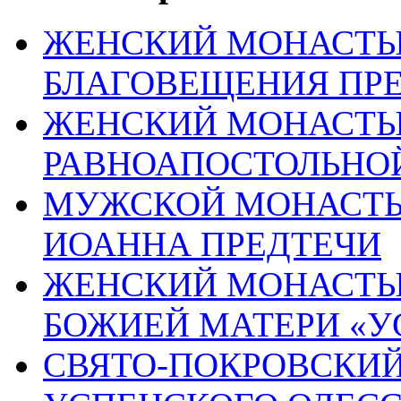
ЖЕНСКИЙ МОНАСТЫР
БЛАГОВЕЩЕНИЯ ПР
ЖЕНСКИЙ МОНАСТЫР
РАВНОАПОСТОЛЬНОЙ
МУЖСКОЙ МОНАСТЫР
ИОАННА ПРЕДТЕЧИ
ЖЕНСКИЙ МОНАСТЫР
БОЖИЕЙ МАТЕРИ «
СВЯТО-ПОКРОВСКИЙ