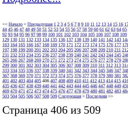
<<
Начало
<
Предыдущая
1
2
3
4
5
6
7
8
9
10
11
12
13
14
15
16
1
44
45
46
47
48
49
50
51
52
53
54
55
56
57
58
59
60
61
62
63
64
65
92
93
94
95
96
97
98
99
100
101
102
103
104
105
106
107
108
109
129
130
131
132
133
134
135
136
137
138
139
140
141
142
143
14
163
164
165
166
167
168
169
170
171
172
173
174
175
176
177
17
197
198
199
200
201
202
203
204
205
206
207
208
209
210
211
21
231
232
233
234
235
236
237
238
239
240
241
242
243
244
245
24
265
266
267
268
269
270
271
272
273
274
275
276
277
278
279
28
299
300
301
302
303
304
305
306
307
308
309
310
311
312
313
31
333
334
335
336
337
338
339
340
341
342
343
344
345
346
347
34
367
368
369
370
371
372
373
374
375
376
377
378
379
380
381
38
401
402
403
404
405
406
407
408
409
410
411
412
413
414
415
41
435
436
437
438
439
440
441
442
443
444
445
446
447
448
449
45
469
470
471
472
473
474
475
476
477
478
479
480
481
482
483
48
503
504
505
506
507
508
509
Следующая
>
Последняя
>>
Страница 406 из 509