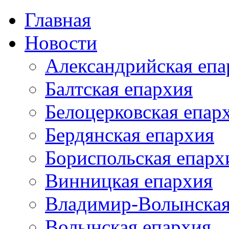
Главная
Новости
Александрийская епа
Балтская епархия
Белоцерковская епар
Бердянская епархия
Бориспольская епарх
Винницкая епархия
Владимир-Волынская
Волынская епархия