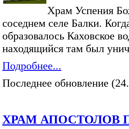
Храм Успения Бо
соседнем селе Балки. Когд
образовалось Каховское во
находящийся там был унич
Подробнее...
Последнее обновление (24.
ХРАМ АПОСТОЛОВ П