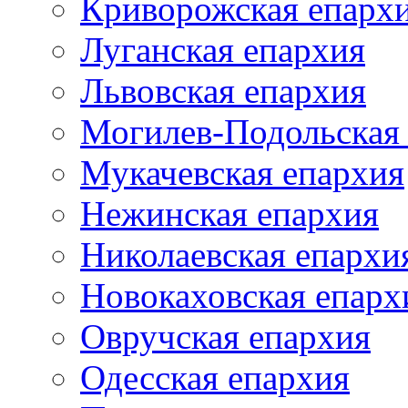
Криворожская епарх
Луганская епархия
Львовская епархия
Могилев-Подольская
Мукачевская епархия
Нежинская епархия
Николаевская епархи
Новокаховская епарх
Овручская епархия
Одесская епархия