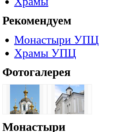
Храмы
Рекомендуем
Монастыри УПЦ
Храмы УПЦ
Фотогалерея
Монастыри