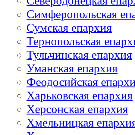
Северодонецкая епар
Симферопольская еп
Сумская епархия
Тернопольская епарх
Тульчинская епархия
Уманская епархия
Феодосийская епарх
Харьковская епархия
Херсонская епархия
Хмельницкая епархи