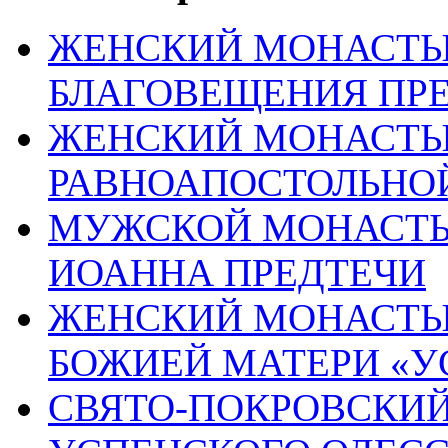
ЖЕНСКИЙ МОНАСТЫР
БЛАГОВЕЩЕНИЯ ПР
ЖЕНСКИЙ МОНАСТЫР
РАВНОАПОСТОЛЬНОЙ
МУЖСКОЙ МОНАСТЫР
ИОАННА ПРЕДТЕЧИ
ЖЕНСКИЙ МОНАСТЫР
БОЖИЕЙ МАТЕРИ «
СВЯТО-ПОКРОВСКИЙ