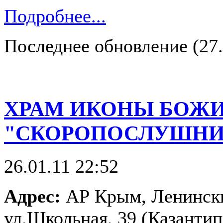
Подробнее...
Последнее обновление (27.
ХРАМ ИКОНЫ БОЖИ
"СКОРОПОСЛУШНИ
26.01.11 22:52
Адрес:
АР Крым, Ленински
ул.Школьная, 39 (Казантип