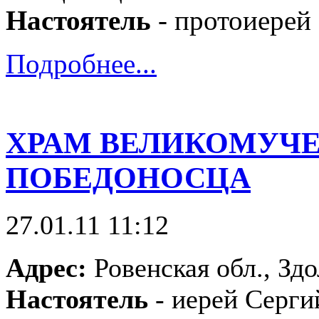
Настоятель
- протоиерей
Подробнее...
ХРАМ ВЕЛИКОМУЧЕ
ПОБЕДОНОСЦА
27.01.11 11:12
Адрес:
Ровенская обл., Здо
Настоятель
- иерей Серги