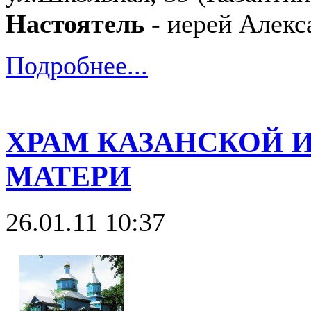
Настоятель
- иерей Алекс
Подробнее...
ХРАМ КАЗАНСКОЙ 
МАТЕРИ
26.01.11 10:37