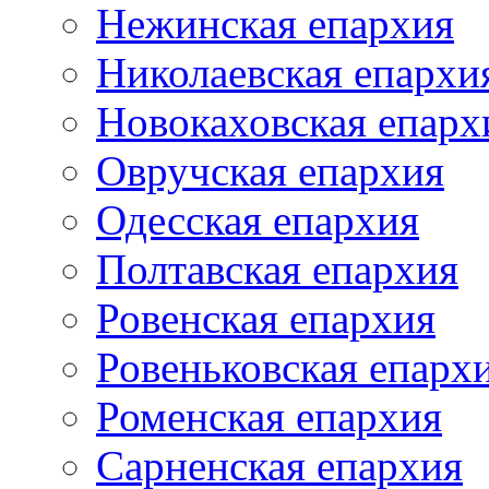
Нежинская епархия
Николаевская епархи
Новокаховская епарх
Овручская епархия
Одесская епархия
Полтавская епархия
Ровенская епархия
Ровеньковская епарх
Роменская епархия
Сарненская епархия