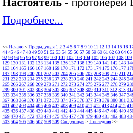
Настоятель
- протоиерей 
Подробнее...
<<
Начало
<
Предыдущая
1
2
3
4
5
6
7
8
9
10
11
12
13
14
15
16
1
44
45
46
47
48
49
50
51
52
53
54
55
56
57
58
59
60
61
62
63
64
65
92
93
94
95
96
97
98
99
100
101
102
103
104
105
106
107
108
109
129
130
131
132
133
134
135
136
137
138
139
140
141
142
143
14
163
164
165
166
167
168
169
170
171
172
173
174
175
176
177
17
197
198
199
200
201
202
203
204
205
206
207
208
209
210
211
21
231
232
233
234
235
236
237
238
239
240
241
242
243
244
245
24
265
266
267
268
269
270
271
272
273
274
275
276
277
278
279
28
299
300
301
302
303
304
305
306
307
308
309
310
311
312
313
31
333
334
335
336
337
338
339
340
341
342
343
344
345
346
347
34
367
368
369
370
371
372
373
374
375
376
377
378
379
380
381
38
401
402
403
404
405
406
407
408
409
410
411
412
413
414
415
41
435
436
437
438
439
440
441
442
443
444
445
446
447
448
449
45
469
470
471
472
473
474
475
476
477
478
479
480
481
482
483
48
503
504
505
506
507
508
509
Следующая
>
Последняя
>>