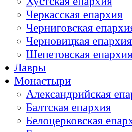
Хустская епархия
Черкасская епархия
Черниговская епархи
Черновицкая епархия
Шепетовская епархи
Лавры
Монастыри
Александрийская епа
Балтская епархия
Белоцерковская епар