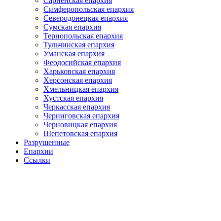
Сарненская епархия
Симферопольская епархия
Северодонецкая епархия
Сумская епархия
Тернопольская епархия
Тульчинская епархия
Уманская епархия
Феодосийская епархия
Харьковская епархия
Херсонская епархия
Хмельницкая епархия
Хустская епархия
Черкасская епархия
Черниговская епархия
Черновицкая епархия
Шепетовская епархия
Разрушенные
Епархии
Ссылки