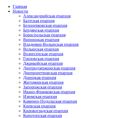
Главная
Новости
Александрийская епархия
Балтская епархия
Белоцерковская епархия
Бердянская епархия
Бориспольская епархия
Винницкая епархия
Владимир-Волынская епархия
Волынская епархия
Вознесенская епархия
Горловская епархия
Джанкойская епархия
Днепродзержинская епархия
Днепропетровская епархия
Донецкая епархия
Житомирская епархия
Запорожская епархия
Ивано-Франковская епархия
Изюмская епархия
Каменец-Подольская епархия
Киевская епархия
Кировоградская епархия
Конотопская епархия