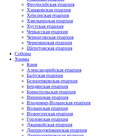
Феодосийская епархия
Харьковская епархия
Херсонская епархия
Хмельницкая епархия
Хустская епархия
Черкасская епархия
Черниговская епархия
Черновицкая епархия
Шепетовская епархия
Соборы
Храмы
Киев
Александрийская епархия
Балтская епархия
Белоцерковская епархия
Бердянская епархия
Бориспольская епархия
Винницкая епархия
Владимир-Волынская епархия
Волынская епархия
Вознесенская епархия
Горловская епархия
Джанкойская епархия
Днепродзержинская епархия
Днепропетровская епархия