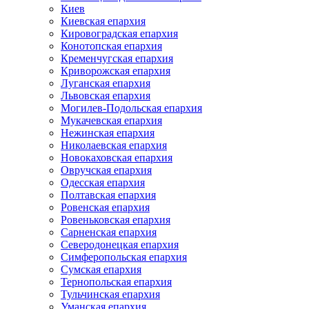
Киев
Киевская епархия
Кировоградская епархия
Конотопская епархия
Кременчугская епархия
Криворожская епархия
Луганская епархия
Львовская епархия
Могилев-Подольская епархия
Мукачевская епархия
Нежинская епархия
Николаевская епархия
Новокаховская епархия
Овручская епархия
Одесская епархия
Полтавская епархия
Ровенская епархия
Ровеньковская епархия
Сарненская епархия
Северодонецкая епархия
Симферопольская епархия
Сумская епархия
Тернопольская епархия
Тульчинская епархия
Уманская епархия