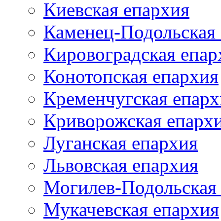
Киевская епархия
Каменец-Подольская
Кировоградская епар
Конотопская епархия
Кременчугская епарх
Криворожская епарх
Луганская епархия
Львовская епархия
Могилев-Подольская
Мукачевская епархия