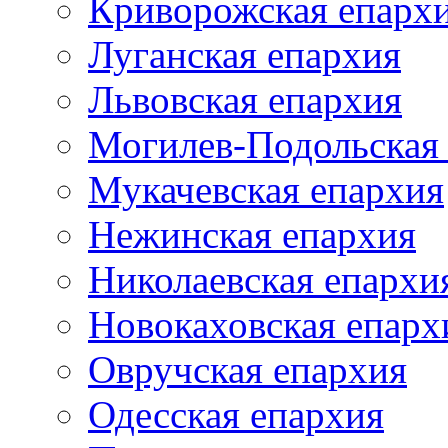
Криворожская епарх
Луганская епархия
Львовская епархия
Могилев-Подольская
Мукачевская епархия
Нежинская епархия
Николаевская епархи
Новокаховская епарх
Овручская епархия
Одесская епархия