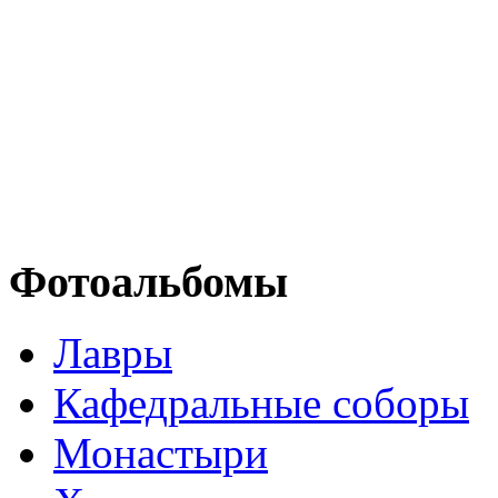
Фотоальбомы
Лавры
Кафедральные соборы
Монастыри