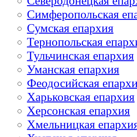
Северодонецкая епар
Симферопольская еп
Сумская епархия
Тернопольская епарх
Тульчинская епархия
Уманская епархия
Феодосийская епарх
Харьковская епархия
Херсонская епархия
Хмельницкая епархи