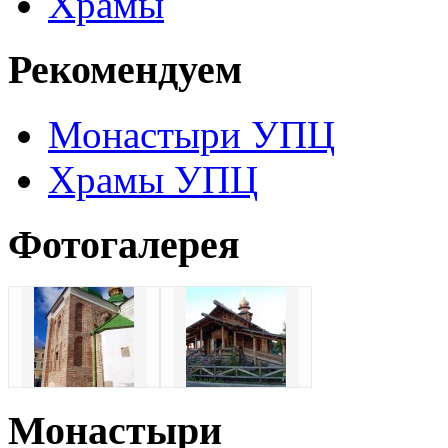
Храмы
Рекомендуем
Монастыри УПЦ
Храмы УПЦ
Фотогалерея
Монастыри