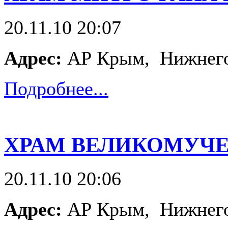
20.11.10 20:07
Адрес:
АР Крым, Нижнего
Подробнее...
ХРАМ ВЕЛИКОМУЧЕ
20.11.10 20:06
Адрес:
АР Крым, Нижнегор