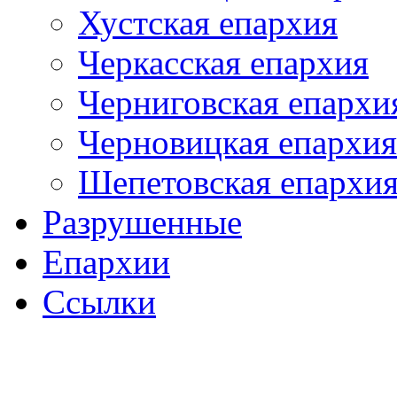
Хустская епархия
Черкасская епархия
Черниговская епархи
Черновицкая епархия
Шепетовская епархи
Разрушенные
Епархии
Ссылки