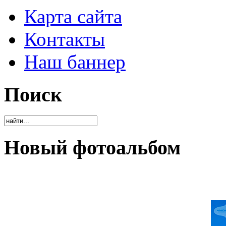
Карта сайта
Контакты
Наш баннер
Поиск
Новый фотоальбом