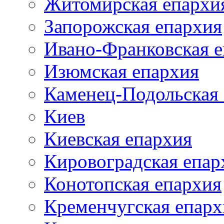
Житомирская епархи
Запорожская епархия
Ивано-Франковская 
Изюмская епархия
Каменец-Подольская
Киев
Киевская епархия
Кировоградская епар
Конотопская епархия
Кременчугская епарх