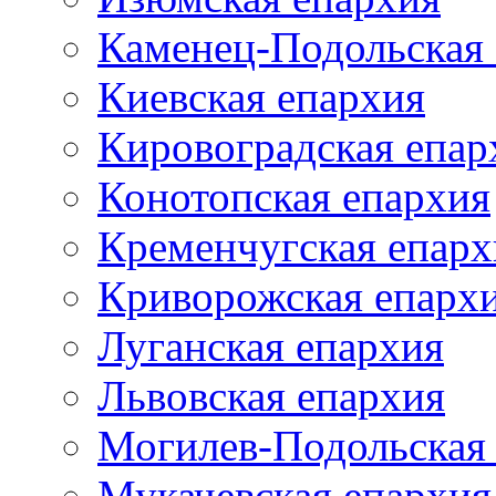
Каменец-Подольская
Киевская епархия
Кировоградская епар
Конотопская епархия
Кременчугская епарх
Криворожская епарх
Луганская епархия
Львовская епархия
Могилев-Подольская
Мукачевская епархия