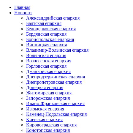
Главная
Новости
Александрийская епархия
Балтская епархия
Белоцерковская епархия
Бердянская епархия
Бориспольская епархия
Винницкая епархия
Владимир-Волынская епархия
Волынская епархия
Вознесенская епархия
Горловская епархия
Джанкойская епархия
Днепродзержинская епархия
Днепропетровская епархия
Донецкая епархия
Житомирская епархия
Запорожская епархия
Ивано-Франковская епархия
Изюмская епархия
Каменец-Подольская епархия
Киевская епархия
Кировоградская епархия
Конотопская епархия