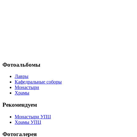
Фотоальбомы
Лавры
Кафедральные соборы
Монастыри
Храмы
Рекомендуем
Монастыри УПЦ
Храмы УПЦ
Фотогалерея