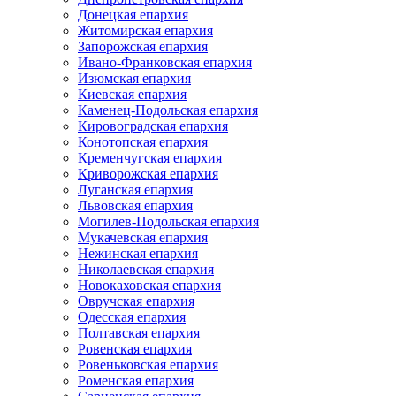
Донецкая епархия
Житомирская епархия
Запорожская епархия
Ивано-Франковская епархия
Изюмская епархия
Киевская епархия
Каменец-Подольская епархия
Кировоградская епархия
Конотопская епархия
Кременчугская епархия
Криворожская епархия
Луганская епархия
Львовская епархия
Могилев-Подольская епархия
Мукачевская епархия
Нежинская епархия
Николаевская епархия
Новокаховская епархия
Овручская епархия
Одесская епархия
Полтавская епархия
Ровенская епархия
Ровеньковская епархия
Роменская епархия