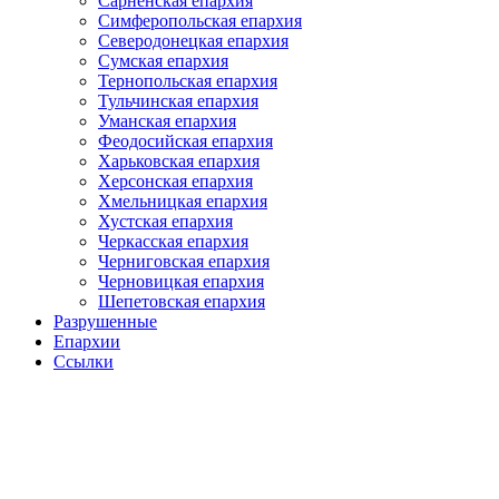
Сарненская епархия
Симферопольская епархия
Северодонецкая епархия
Сумская епархия
Тернопольская епархия
Тульчинская епархия
Уманская епархия
Феодосийская епархия
Харьковская епархия
Херсонская епархия
Хмельницкая епархия
Хустская епархия
Черкасская епархия
Черниговская епархия
Черновицкая епархия
Шепетовская епархия
Разрушенные
Епархии
Ссылки