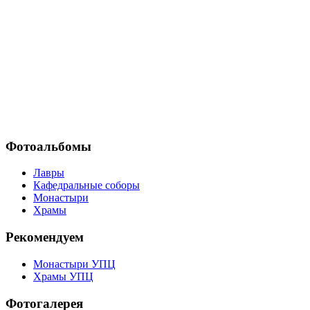
Фотоальбомы
Лавры
Кафедральные соборы
Монастыри
Храмы
Рекомендуем
Монастыри УПЦ
Храмы УПЦ
Фотогалерея