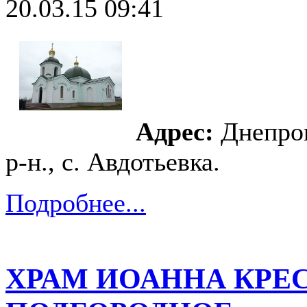
20.03.15 09:41
Адрес:
Днепроп
р-н., с. Авдотьевка.
Подробнее...
ХРАМ ИОАННА КРЕС