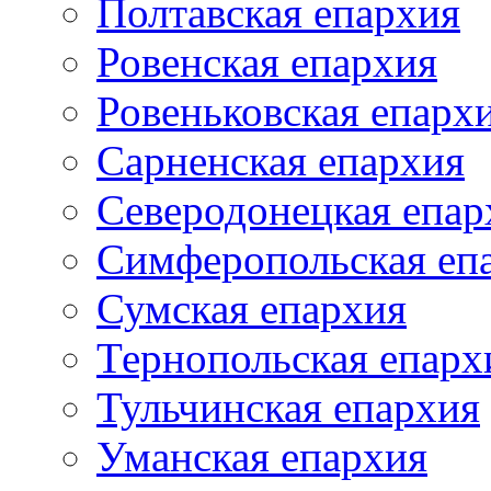
Полтавская епархия
Ровенская епархия
Ровеньковская епарх
Сарненская епархия
Северодонецкая епар
Симферопольская еп
Сумская епархия
Тернопольская епарх
Тульчинская епархия
Уманская епархия