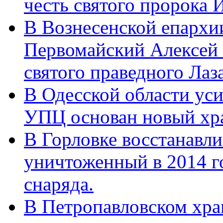
честь святого пророка 
В Вознесенской епархи
Первомайский Алексей 
святого праведного Лаз
В Одесской области ус
УПЦ основан новый хр
В Горловке восстанавл
уничтоженный в 2014 го
снаряда.
В Петропавловском хр