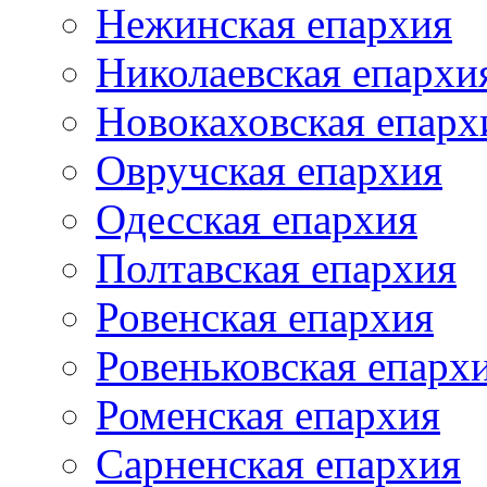
Нежинская епархия
Николаевская епархи
Новокаховская епарх
Овручская епархия
Одесская епархия
Полтавская епархия
Ровенская епархия
Ровеньковская епарх
Роменская епархия
Сарненская епархия