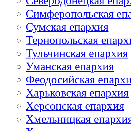
Северодонецкая епар
Симферопольская еп
Сумская епархия
Тернопольская епарх
Тульчинская епархия
Уманская епархия
Феодосийская епарх
Харьковская епархия
Херсонская епархия
Хмельницкая епархи