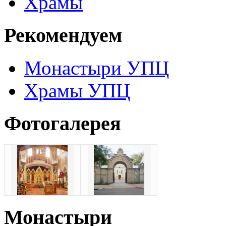
Храмы
Рекомендуем
Монастыри УПЦ
Храмы УПЦ
Фотогалерея
Монастыри