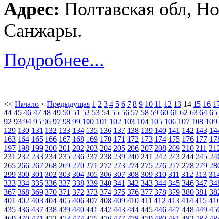
Адрес:
Полтавская обл, Но
Санжары.
Подробнее...
<<
Начало
<
Предыдущая
1
2
3
4
5
6
7
8
9
10
11
12
13
14
15
16
1
44
45
46
47
48
49
50
51
52
53
54
55
56
57
58
59
60
61
62
63
64
65
92
93
94
95
96
97
98
99
100
101
102
103
104
105
106
107
108
109
129
130
131
132
133
134
135
136
137
138
139
140
141
142
143
14
163
164
165
166
167
168
169
170
171
172
173
174
175
176
177
17
197
198
199
200
201
202
203
204
205
206
207
208
209
210
211
21
231
232
233
234
235
236
237
238
239
240
241
242
243
244
245
24
265
266
267
268
269
270
271
272
273
274
275
276
277
278
279
28
299
300
301
302
303
304
305
306
307
308
309
310
311
312
313
31
333
334
335
336
337
338
339
340
341
342
343
344
345
346
347
34
367
368
369
370
371
372
373
374
375
376
377
378
379
380
381
38
401
402
403
404
405
406
407
408
409
410
411
412
413
414
415
41
435
436
437
438
439
440
441
442
443
444
445
446
447
448
449
45
469
470
471
472
473
474
475
476
477
478
479
480
481
482
483
48