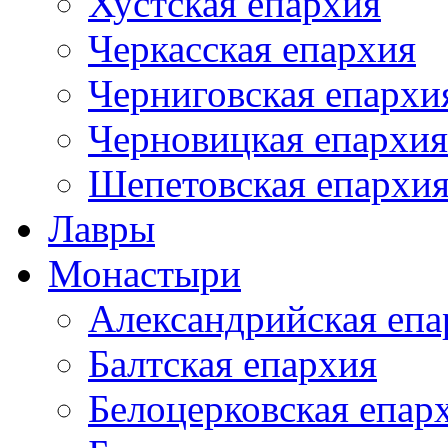
Хустская епархия
Черкасская епархия
Черниговская епархи
Черновицкая епархия
Шепетовская епархи
Лавры
Монастыри
Александрийская епа
Балтская епархия
Белоцерковская епар