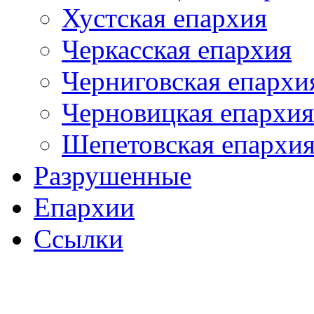
Хустская епархия
Черкасская епархия
Черниговская епархи
Черновицкая епархия
Шепетовская епархи
Разрушенные
Епархии
Ссылки