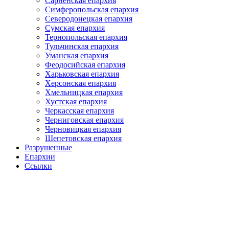
Сарненская епархия
Симферопольская епархия
Северодонецкая епархия
Сумская епархия
Тернопольская епархия
Тульчинская епархия
Уманская епархия
Феодосийская епархия
Харьковская епархия
Херсонская епархия
Хмельницкая епархия
Хустская епархия
Черкасская епархия
Черниговская епархия
Черновицкая епархия
Шепетовская епархия
Разрушенные
Епархии
Ссылки