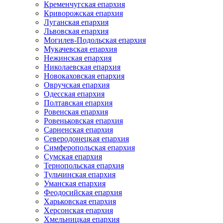
Кременчугская епархия
Криворожская епархия
Луганская епархия
Львовская епархия
Могилев-Подольская епархия
Мукачевская епархия
Нежинская епархия
Николаевская епархия
Новокаховская епархия
Овручская епархия
Одесская епархия
Полтавская епархия
Ровенская епархия
Ровеньковская епархия
Сарненская епархия
Северодонецкая епархия
Симферопольская епархия
Сумская епархия
Тернопольская епархия
Тульчинская епархия
Уманская епархия
Феодосийская епархия
Харьковская епархия
Херсонская епархия
Хмельницкая епархия