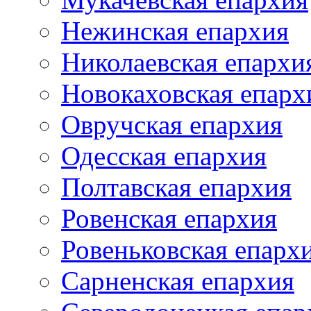
Нежинская епархия
Николаевская епархи
Новокаховская епарх
Овручская епархия
Одесская епархия
Полтавская епархия
Ровенская епархия
Ровеньковская епарх
Сарненская епархия