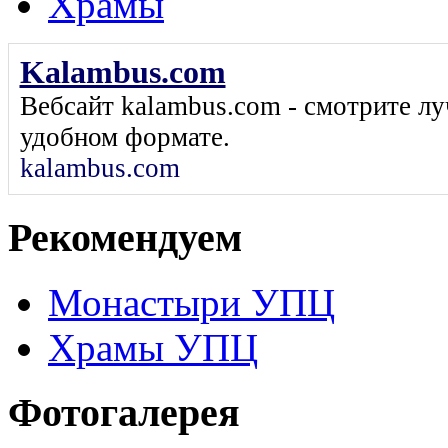
Храмы
Kalambus.com
Вебсайт
kalambus.com
- смотрите лу
удобном формате.
kalambus.com
Рекомендуем
Монастыри УПЦ
Храмы УПЦ
Фотогалерея