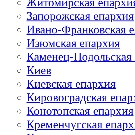
Житомирская епархи
Запорожская епархия
Ивано-Франковская 
Изюмская епархия
Каменец-Подольская
Киев
Киевская епархия
Кировоградская епар
Конотопская епархия
Кременчугская епарх