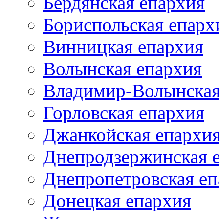
Бердянская епархия
Бориспольская епарх
Винницкая епархия
Волынская епархия
Владимир-Волынская
Горловская епархия
Джанкойская епархи
Днепродзержинская 
Днепропетровская еп
Донецкая епархия