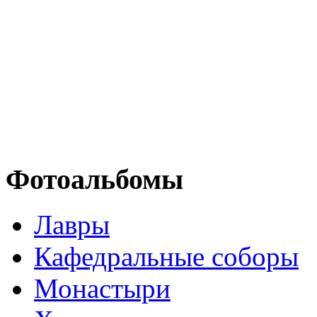
Фотоальбомы
Лавры
Кафедральные соборы
Монастыри