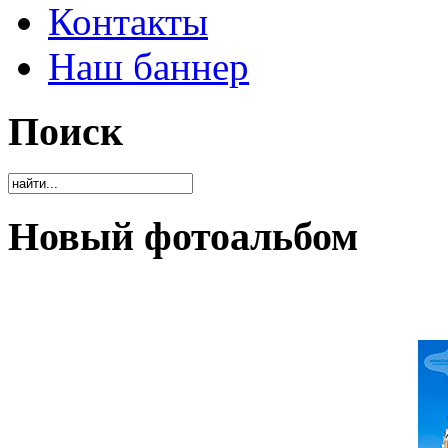
Контакты
Наш баннер
Поиск
Новый фотоальбом