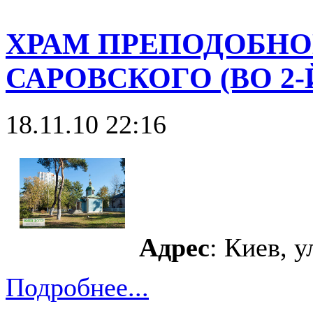
ХРАМ ПРЕПОДОБНО
САРОВСКОГО (ВО 2
18.11.10 22:16
Адрес
: Киев, у
Подробнее...