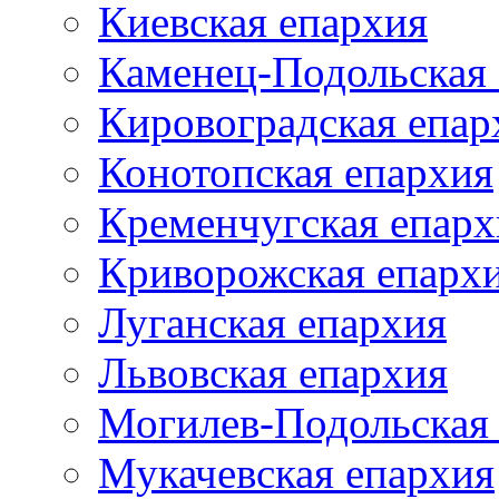
Киевская епархия
Каменец-Подольская
Кировоградская епар
Конотопская епархия
Кременчугская епарх
Криворожская епарх
Луганская епархия
Львовская епархия
Могилев-Подольская
Мукачевская епархия