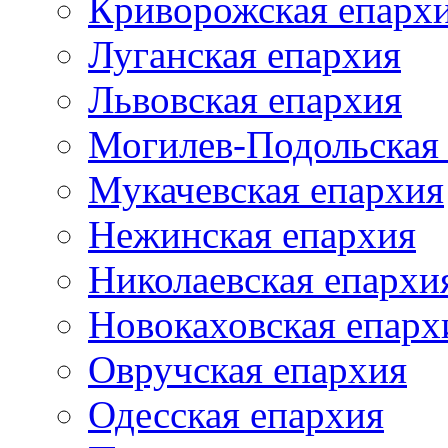
Криворожская епарх
Луганская епархия
Львовская епархия
Могилев-Подольская
Мукачевская епархия
Нежинская епархия
Николаевская епархи
Новокаховская епарх
Овручская епархия
Одесская епархия