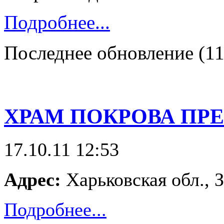
Подробнее...
Последнее обновление (11
ХРАМ ПОКРОВА ПР
17.10.11 12:53
Адрес:
Харьковская обл., З
Подробнее...