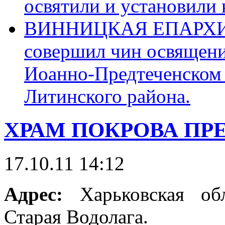
освятили и установили 
ВИННИЦКАЯ ЕПАРХИЯ.
совершил чин освящени
Иоанно-Предтеченском 
Литинского района.
ХРАМ ПОКРОВА ПР
17.10.11 14:12
Адрес:
Харьковская обл
Старая Водолага.