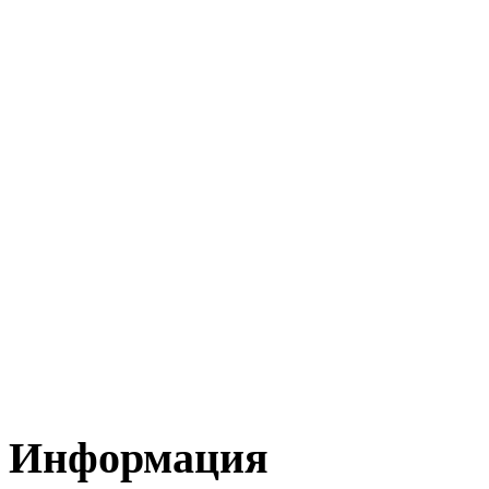
Информация