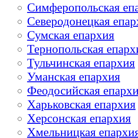
Симферопольская еп
Северодонецкая епар
Сумская епархия
Тернопольская епарх
Тульчинская епархия
Уманская епархия
Феодосийская епарх
Харьковская епархия
Херсонская епархия
Хмельницкая епархи