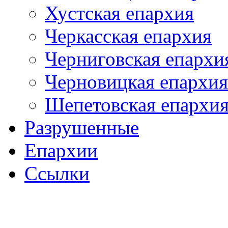
Хустская епархия
Черкасская епархия
Черниговская епархи
Черновицкая епархия
Шепетовская епархи
Разрушенные
Епархии
Ссылки