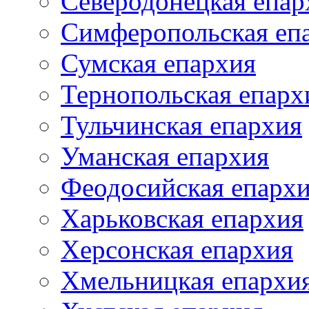
Северодонецкая епар
Симферопольская еп
Сумская епархия
Тернопольская епарх
Тульчинская епархия
Уманская епархия
Феодосийская епарх
Харьковская епархия
Херсонская епархия
Хмельницкая епархи