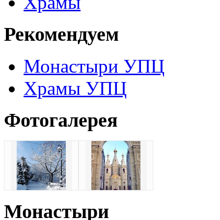
Храмы
Рекомендуем
Монастыри УПЦ
Храмы УПЦ
Фотогалерея
Монастыри