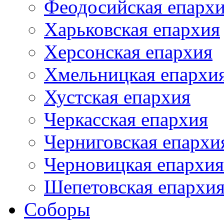
Феодосийская епарх
Харьковская епархия
Херсонская епархия
Хмельницкая епархи
Хустская епархия
Черкасская епархия
Черниговская епархи
Черновицкая епархия
Шепетовская епархи
Соборы