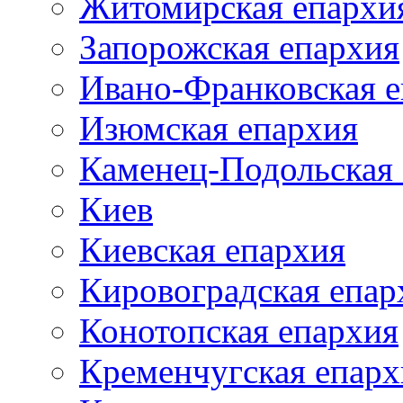
Житомирская епархи
Запорожская епархия
Ивано-Франковская 
Изюмская епархия
Каменец-Подольская
Киев
Киевская епархия
Кировоградская епар
Конотопская епархия
Кременчугская епарх