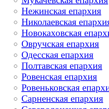
Нежинская епархия
Николаевская епархи
Новокаховская епарх
Овручская епархия
Одесская епархия
Полтавская епархия
Ровенская епархия
Ровеньковская епарх
Сарненская епархия