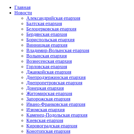
Главная
Новости
Александрийская епархия
Балтская епархия
Белоцерковская епархия
Бердянская епархия
Бориспольская епархия
Винницкая епархия
Владимир-Волынская епархия
Волынская епархия
Вознесенская епархия
Горловская епархия
Джанкойская епархия
Днепродзержинская епархия
Днепропетровская епархия
Донецкая епархия
Житомирская епархия
Запорожская епархия
Ивано-Франковская епархия
Изюмская епархия
Каменец-Подольская епархия
Киевская епархия
Кировоградская епархия
Конотопская епархия