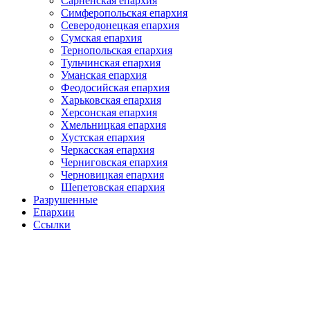
Сарненская епархия
Симферопольская епархия
Северодонецкая епархия
Сумская епархия
Тернопольская епархия
Тульчинская епархия
Уманская епархия
Феодосийская епархия
Харьковская епархия
Херсонская епархия
Хмельницкая епархия
Хустская епархия
Черкасская епархия
Черниговская епархия
Черновицкая епархия
Шепетовская епархия
Разрушенные
Епархии
Ссылки