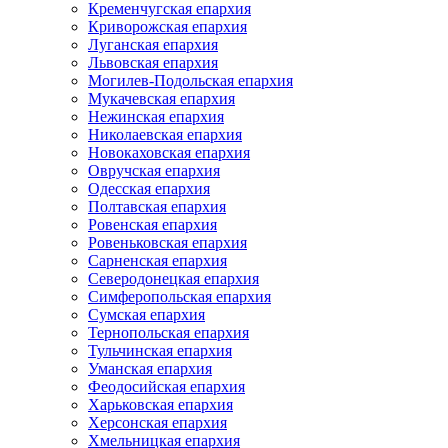
Кременчугская епархия
Криворожская епархия
Луганская епархия
Львовская епархия
Могилев-Подольская епархия
Мукачевская епархия
Нежинская епархия
Николаевская епархия
Новокаховская епархия
Овручская епархия
Одесская епархия
Полтавская епархия
Ровенская епархия
Ровеньковская епархия
Сарненская епархия
Северодонецкая епархия
Симферопольская епархия
Сумская епархия
Тернопольская епархия
Тульчинская епархия
Уманская епархия
Феодосийская епархия
Харьковская епархия
Херсонская епархия
Хмельницкая епархия