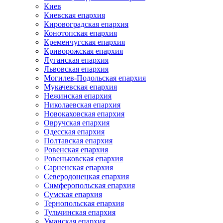
Киев
Киевская епархия
Кировоградская епархия
Конотопская епархия
Кременчугская епархия
Криворожская епархия
Луганская епархия
Львовская епархия
Могилев-Подольская епархия
Мукачевская епархия
Нежинская епархия
Николаевская епархия
Новокаховская епархия
Овручская епархия
Одесская епархия
Полтавская епархия
Ровенская епархия
Ровеньковская епархия
Сарненская епархия
Северодонецкая епархия
Симферопольская епархия
Сумская епархия
Тернопольская епархия
Тульчинская епархия
Уманская епархия