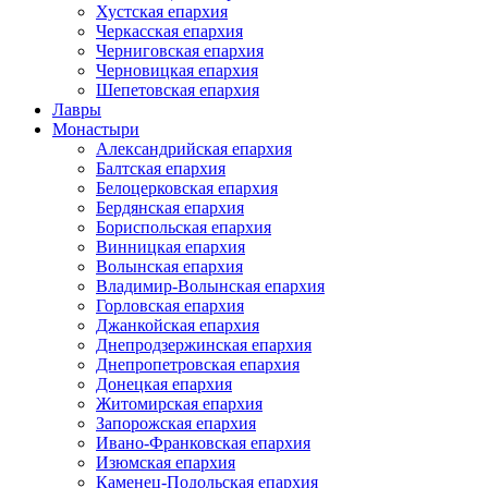
Хустская епархия
Черкасская епархия
Черниговская епархия
Черновицкая епархия
Шепетовская епархия
Лавры
Монастыри
Александрийская епархия
Балтская епархия
Белоцерковская епархия
Бердянская епархия
Бориспольская епархия
Винницкая епархия
Волынская епархия
Владимир-Волынская епархия
Горловская епархия
Джанкойская епархия
Днепродзержинская епархия
Днепропетровская епархия
Донецкая епархия
Житомирская епархия
Запорожская епархия
Ивано-Франковская епархия
Изюмская епархия
Каменец-Подольская епархия