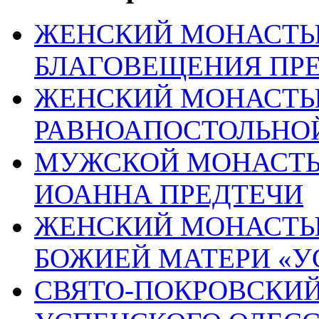
ЖЕНСКИЙ МОНАСТЫР
БЛАГОВЕЩЕНИЯ ПР
ЖЕНСКИЙ МОНАСТЫР
РАВНОАПОСТОЛЬНОЙ
МУЖСКОЙ МОНАСТЫР
ИОАННА ПРЕДТЕЧИ
ЖЕНСКИЙ МОНАСТЫР
БОЖИЕЙ МАТЕРИ «
СВЯТО-ПОКРОВСКИЙ