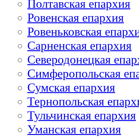
Полтавская епархия
Ровенская епархия
Ровеньковская епарх
Сарненская епархия
Северодонецкая епар
Симферопольская еп
Сумская епархия
Тернопольская епарх
Тульчинская епархия
Уманская епархия