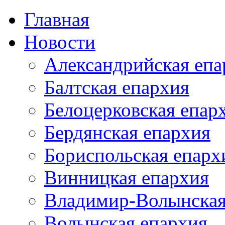
Главная
Новости
Александрийская епа
Балтская епархия
Белоцерковская епар
Бердянская епархия
Бориспольская епарх
Винницкая епархия
Владимир-Волынская
Волынская епархия