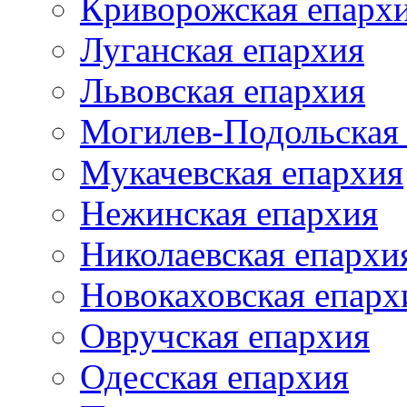
Криворожская епарх
Луганская епархия
Львовская епархия
Могилев-Подольская
Мукачевская епархия
Нежинская епархия
Николаевская епархи
Новокаховская епарх
Овручская епархия
Одесская епархия