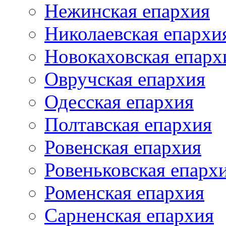
Нежинская епархия
Николаевская епархи
Новокаховская епарх
Овручская епархия
Одесская епархия
Полтавская епархия
Ровенская епархия
Ровеньковская епарх
Роменская епархия
Сарненская епархия