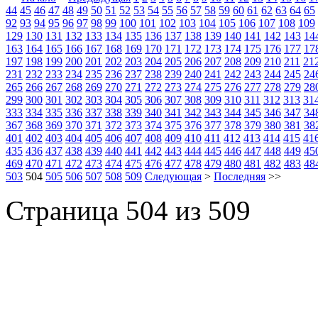
44
45
46
47
48
49
50
51
52
53
54
55
56
57
58
59
60
61
62
63
64
65
92
93
94
95
96
97
98
99
100
101
102
103
104
105
106
107
108
109
129
130
131
132
133
134
135
136
137
138
139
140
141
142
143
14
163
164
165
166
167
168
169
170
171
172
173
174
175
176
177
17
197
198
199
200
201
202
203
204
205
206
207
208
209
210
211
21
231
232
233
234
235
236
237
238
239
240
241
242
243
244
245
24
265
266
267
268
269
270
271
272
273
274
275
276
277
278
279
28
299
300
301
302
303
304
305
306
307
308
309
310
311
312
313
31
333
334
335
336
337
338
339
340
341
342
343
344
345
346
347
34
367
368
369
370
371
372
373
374
375
376
377
378
379
380
381
38
401
402
403
404
405
406
407
408
409
410
411
412
413
414
415
41
435
436
437
438
439
440
441
442
443
444
445
446
447
448
449
45
469
470
471
472
473
474
475
476
477
478
479
480
481
482
483
48
503
504
505
506
507
508
509
Следующая
>
Последняя
>>
Страница 504 из 509