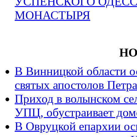
УСПЕНСКОГО ОДЕС
МОНАСТЫРЯ
НО
В Винницкой области о
святых апостолов Петра
Приход в волынском се
УПЦ, обустраивает дом
В Овруцкой епархии о