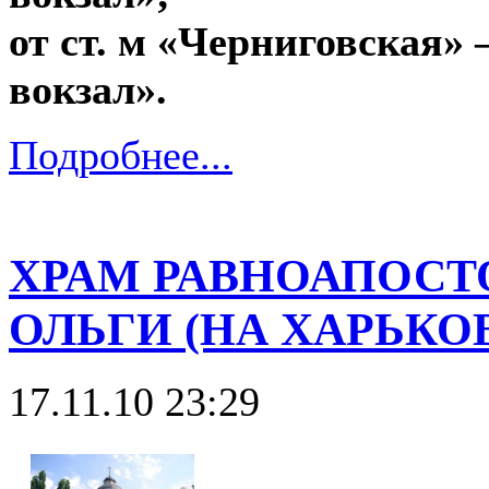
от ст. м «Черниговская» 
вокзал».
Подробнее...
ХРАМ РАВНОАПОСТ
ОЛЬГИ (НА ХАРЬК
17.11.10 23:29