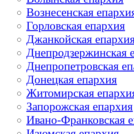
Вознесенская епархи
Горловская епархия
Джанкойская епархи
Днепродзержинская 
Днепропетровская еп
Донецкая епархия
Житомирская епархи
Запорожская епархия
Ивано-Франковская 
Изюмская епархия