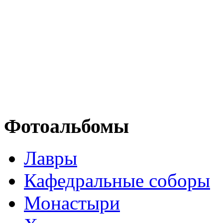
Фотоальбомы
Лавры
Кафедральные соборы
Монастыри