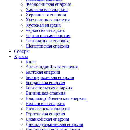
Феодосийская епархия
Харьковская епархия
Херсонская епархия
Хмельницкая епархия
Хустская епархия
Черкасская епархия
Черниговская епархия
Черновицкая епархия
Шепетовская епархия
Соборы
Храмы
Киев
Александрийская епархия
Балтская епархия
Белоцерковская епархия
Бердянская епархия
Бориспольская епархия
Винницкая епархия
Владимир-Волынская епархия
Волынская епархия
Вознесенская епархия
Горловская епархия
Джанкойская епархия
Днепродзержинская епархия
Днепропетровская епархия