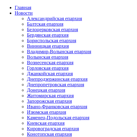
Главная
Новости
Александрийская епархия
Балтская епархия
Белоцерковская епархия
Бердянская епархия
Бориспольская епархия
Винницкая епархия
Владимир-Волынская епархия
Волынская епархия
Вознесенская епархия
Горловская епархия
Джанкойская епархия
Днепродзержинская епархия
Днепропетровская епархия
Донецкая епархия
Житомирская епархия
Запорожская епархия
Ивано-Франковская епархия
Изюмская епархия
Каменец-Подольская епархия
Киевская епархия
Кировоградская епархия
Конотопская епархия