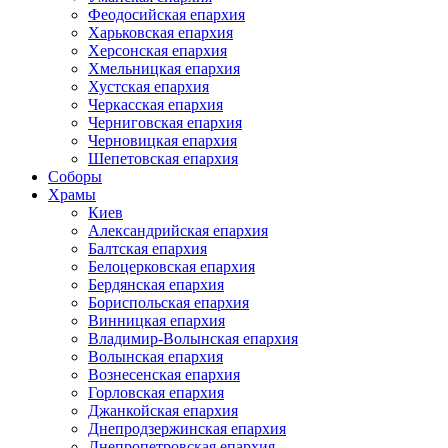
Феодосийская епархия
Харьковская епархия
Херсонская епархия
Хмельницкая епархия
Хустская епархия
Черкасская епархия
Черниговская епархия
Черновицкая епархия
Шепетовская епархия
Соборы
Храмы
Киев
Александрийская епархия
Балтская епархия
Белоцерковская епархия
Бердянская епархия
Бориспольская епархия
Винницкая епархия
Владимир-Волынская епархия
Волынская епархия
Вознесенская епархия
Горловская епархия
Джанкойская епархия
Днепродзержинская епархия
Днепропетровская епархия