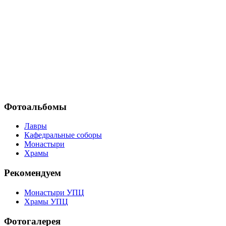
Фотоальбомы
Лавры
Кафедральные соборы
Монастыри
Храмы
Рекомендуем
Монастыри УПЦ
Храмы УПЦ
Фотогалерея