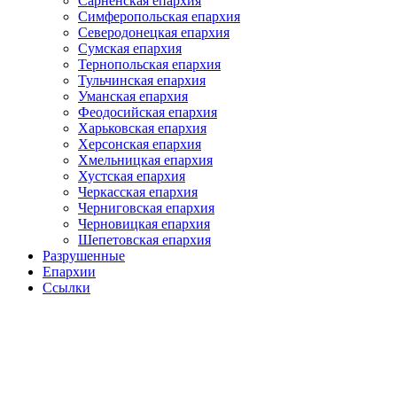
Сарненская епархия
Симферопольская епархия
Северодонецкая епархия
Сумская епархия
Тернопольская епархия
Тульчинская епархия
Уманская епархия
Феодосийская епархия
Харьковская епархия
Херсонская епархия
Хмельницкая епархия
Хустская епархия
Черкасская епархия
Черниговская епархия
Черновицкая епархия
Шепетовская епархия
Разрушенные
Епархии
Ссылки