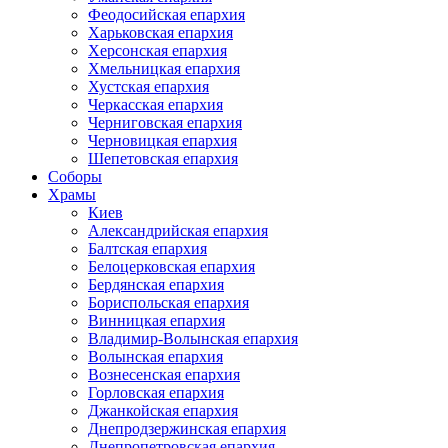
Феодосийская епархия
Харьковская епархия
Херсонская епархия
Хмельницкая епархия
Хустская епархия
Черкасская епархия
Черниговская епархия
Черновицкая епархия
Шепетовская епархия
Соборы
Храмы
Киев
Александрийская епархия
Балтская епархия
Белоцерковская епархия
Бердянская епархия
Бориспольская епархия
Винницкая епархия
Владимир-Волынская епархия
Волынская епархия
Вознесенская епархия
Горловская епархия
Джанкойская епархия
Днепродзержинская епархия
Днепропетровская епархия