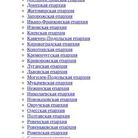
Донецкая епархия
Житомирская епархия
Запорожская епархия
Ивано-Франковская епархия
Изюмская епархия
Киевская епархия
Каменец-Подольская епархия
Кировоградская епархия
Конотопская епархия
Кременчугская епархия
Криворожская епархия
Луганская епархия
Львовская епархия
Могилев-Подольская епархия
Мукачевская епархия
Нежинская епархия
Николаевская епархия
Новокаховская епархия
Овручская епархия
Одесская епархия
Полтавская епархия
Ровенская епархия
Ровеньковская епархия
Роменская епархия