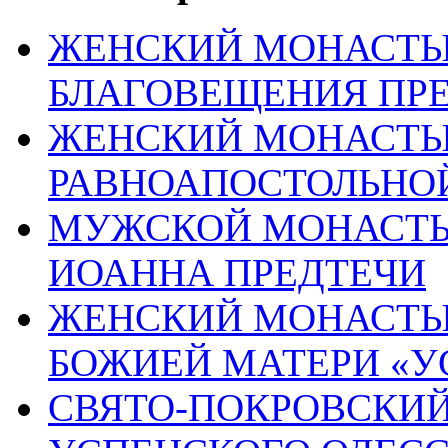
ЖЕНСКИЙ МОНАСТЫР
БЛАГОВЕЩЕНИЯ ПР
ЖЕНСКИЙ МОНАСТЫР
РАВНОАПОСТОЛЬНОЙ
МУЖСКОЙ МОНАСТЫР
ИОАННА ПРЕДТЕЧИ
ЖЕНСКИЙ МОНАСТЫР
БОЖИЕЙ МАТЕРИ «
СВЯТО-ПОКРОВСКИЙ