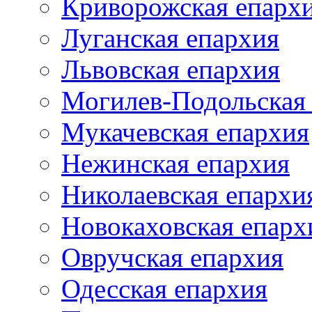
Криворожская епарх
Луганская епархия
Львовская епархия
Могилев-Подольская
Мукачевская епархия
Нежинская епархия
Николаевская епархи
Новокаховская епарх
Овручская епархия
Одесская епархия