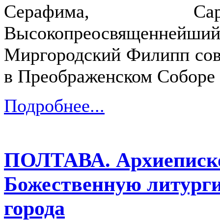
Серафима, Саро
Высокопреосвященнейши
Миргородский Филипп со
в Преображенском Соборе
Подробнее...
ПОЛТАВА. Архиеписк
Божественную литурги
города