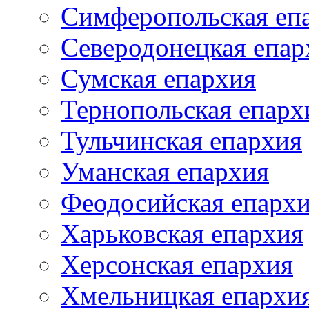
Симферопольская еп
Северодонецкая епар
Сумская епархия
Тернопольская епарх
Тульчинская епархия
Уманская епархия
Феодосийская епарх
Харьковская епархия
Херсонская епархия
Хмельницкая епархи