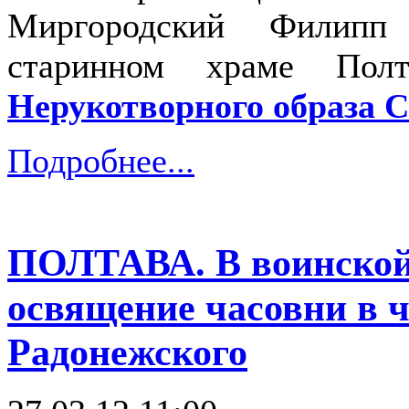
Миргородский Филипп
старинном храме Пол
Нерукотворного образа 
Подробнее...
ПОЛТАВА. В воинской 
освящение часовни в 
Радонежского