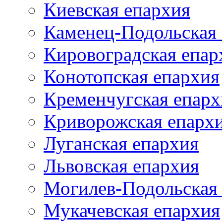
Киевская епархия
Каменец-Подольская
Кировоградская епар
Конотопская епархия
Кременчугская епарх
Криворожская епарх
Луганская епархия
Львовская епархия
Могилев-Подольская
Мукачевская епархия