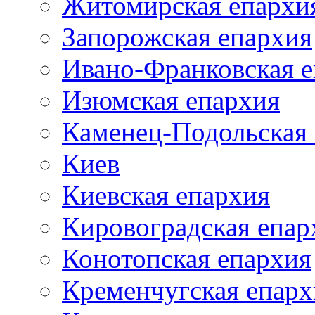
Житомирская епархи
Запорожская епархия
Ивано-Франковская 
Изюмская епархия
Каменец-Подольская
Киев
Киевская епархия
Кировоградская епар
Конотопская епархия
Кременчугская епарх