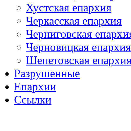
Хустская епархия
Черкасская епархия
Черниговская епархи
Черновицкая епархия
Шепетовская епархи
Разрушенные
Епархии
Ссылки