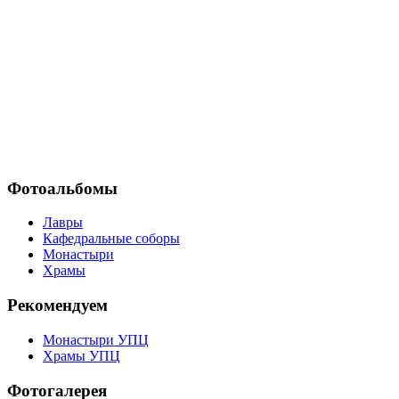
Фотоальбомы
Лавры
Кафедральные соборы
Монастыри
Храмы
Рекомендуем
Монастыри УПЦ
Храмы УПЦ
Фотогалерея