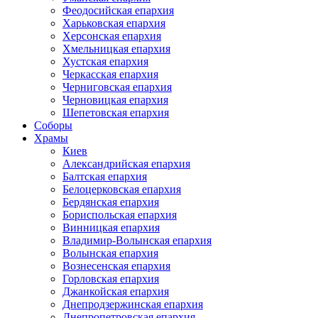
Феодосийская епархия
Харьковская епархия
Херсонская епархия
Хмельницкая епархия
Хустская епархия
Черкасская епархия
Черниговская епархия
Черновицкая епархия
Шепетовская епархия
Соборы
Храмы
Киев
Александрийская епархия
Балтская епархия
Белоцерковская епархия
Бердянская епархия
Бориспольская епархия
Винницкая епархия
Владимир-Волынская епархия
Волынская епархия
Вознесенская епархия
Горловская епархия
Джанкойская епархия
Днепродзержинская епархия
Днепропетровская епархия