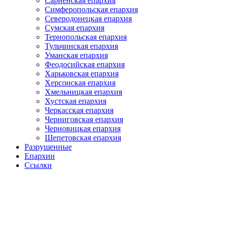
Сарненская епархия
Симферопольская епархия
Северодонецкая епархия
Сумская епархия
Тернопольская епархия
Тульчинская епархия
Уманская епархия
Феодосийская епархия
Харьковская епархия
Херсонская епархия
Хмельницкая епархия
Хустская епархия
Черкасская епархия
Черниговская епархия
Черновицкая епархия
Шепетовская епархия
Разрушенные
Епархии
Ссылки