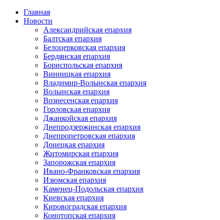
Главная
Новости
Александрийская епархия
Балтская епархия
Белоцерковская епархия
Бердянская епархия
Бориспольская епархия
Винницкая епархия
Владимир-Волынская епархия
Волынская епархия
Вознесенская епархия
Горловская епархия
Джанкойская епархия
Днепродзержинская епархия
Днепропетровская епархия
Донецкая епархия
Житомирская епархия
Запорожская епархия
Ивано-Франковская епархия
Изюмская епархия
Каменец-Подольская епархия
Киевская епархия
Кировоградская епархия
Конотопская епархия