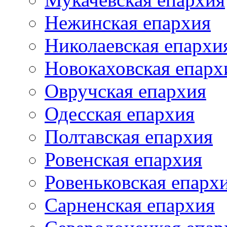
Нежинская епархия
Николаевская епархи
Новокаховская епарх
Овручская епархия
Одесская епархия
Полтавская епархия
Ровенская епархия
Ровеньковская епарх
Сарненская епархия