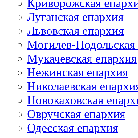
Криворожская епарх
Луганская епархия
Львовская епархия
Могилев-Подольская
Мукачевская епархия
Нежинская епархия
Николаевская епархи
Новокаховская епарх
Овручская епархия
Одесская епархия