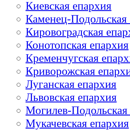
Киевская епархия
Каменец-Подольская
Кировоградская епар
Конотопская епархия
Кременчугская епарх
Криворожская епарх
Луганская епархия
Львовская епархия
Могилев-Подольская
Мукачевская епархия