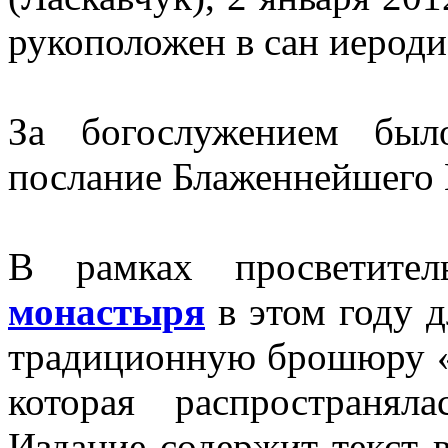
рукоположен в сан иероди
За богослужением был
послание Блаженнейшего
В рамках просветите
монастыря
в этом году 
традиционную брошюру «
которая распространял
Издание содержит текст 