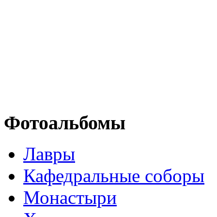
Фотоальбомы
Лавры
Кафедральные соборы
Монастыри