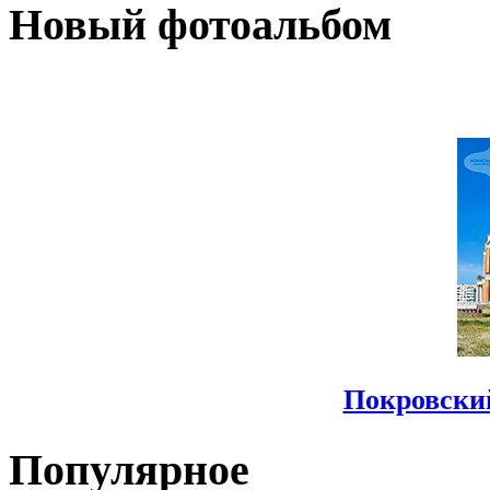
Новый фотоальбом
Покровски
Популярное