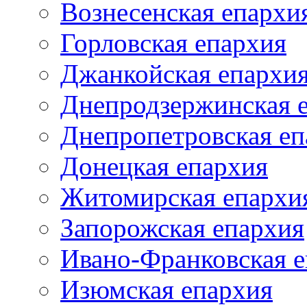
Вознесенская епархи
Горловская епархия
Джанкойская епархи
Днепродзержинская 
Днепропетровская еп
Донецкая епархия
Житомирская епархи
Запорожская епархия
Ивано-Франковская 
Изюмская епархия