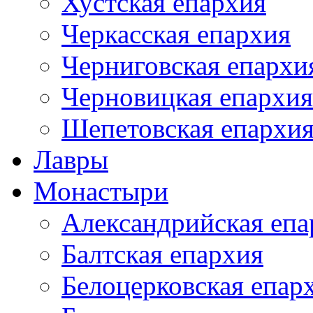
Хустская епархия
Черкасская епархия
Черниговская епархи
Черновицкая епархия
Шепетовская епархи
Лавры
Монастыри
Александрийская епа
Балтская епархия
Белоцерковская епар