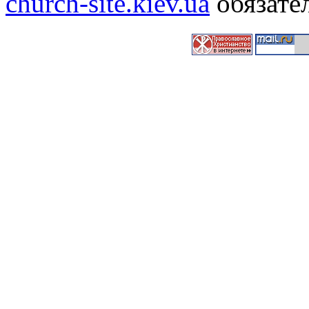
church-site.kiev.ua
обязате