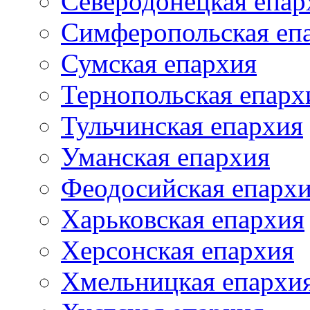
Северодонецкая епар
Симферопольская еп
Сумская епархия
Тернопольская епарх
Тульчинская епархия
Уманская епархия
Феодосийская епарх
Харьковская епархия
Херсонская епархия
Хмельницкая епархи