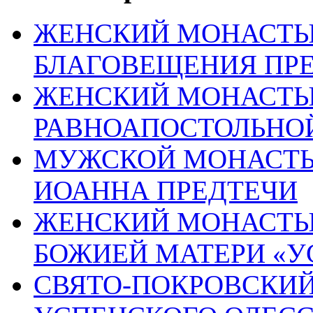
ЖЕНСКИЙ МОНАСТЫР
БЛАГОВЕЩЕНИЯ ПР
ЖЕНСКИЙ МОНАСТЫР
РАВНОАПОСТОЛЬНОЙ
МУЖСКОЙ МОНАСТЫР
ИОАННА ПРЕДТЕЧИ
ЖЕНСКИЙ МОНАСТЫР
БОЖИЕЙ МАТЕРИ «
СВЯТО-ПОКРОВСКИЙ