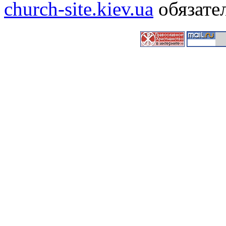
church-site.kiev.ua
обязате