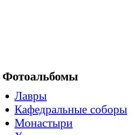
Фотоальбомы
Лавры
Кафедральные соборы
Монастыри