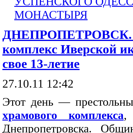
УСПЕНСКОГО ОДЕС
МОНАСТЫРЯ
ДНЕПРОПЕТРОВСК. 
комплекс Иверской и
свое 13-летие
27.10.11 12:42
Этот день ― престольны
храмового комплекса
,
Днепропетровска. Общи