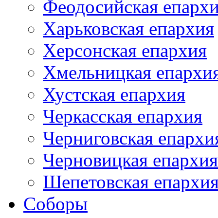
Феодосийская епарх
Харьковская епархия
Херсонская епархия
Хмельницкая епархи
Хустская епархия
Черкасская епархия
Черниговская епархи
Черновицкая епархия
Шепетовская епархи
Соборы