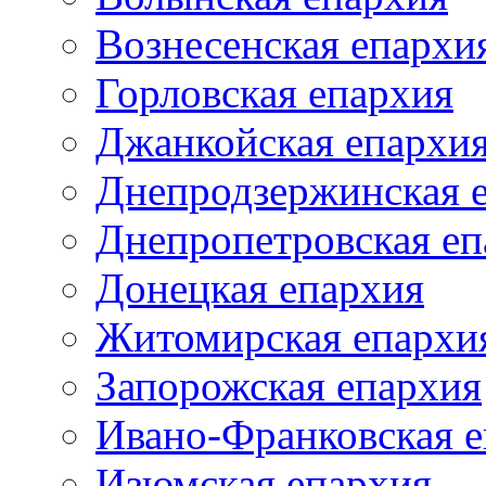
Вознесенская епархи
Горловская епархия
Джанкойская епархи
Днепродзержинская 
Днепропетровская еп
Донецкая епархия
Житомирская епархи
Запорожская епархия
Ивано-Франковская 
Изюмская епархия