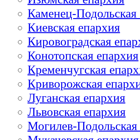
Каменец-Подольская
Киевская епархия
Кировоградская епар
Конотопская епархия
Кременчугская епарх
Криворожская епарх
Луганская епархия
Львовская епархия
Могилев-Подольская
Мукачевская епархия