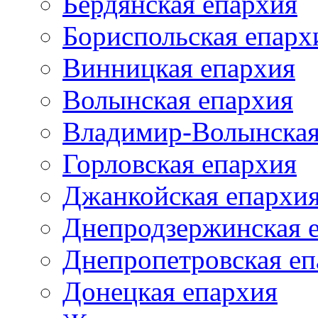
Бердянская епархия
Бориспольская епарх
Винницкая епархия
Волынская епархия
Владимир-Волынская
Горловская епархия
Джанкойская епархи
Днепродзержинская 
Днепропетровская еп
Донецкая епархия