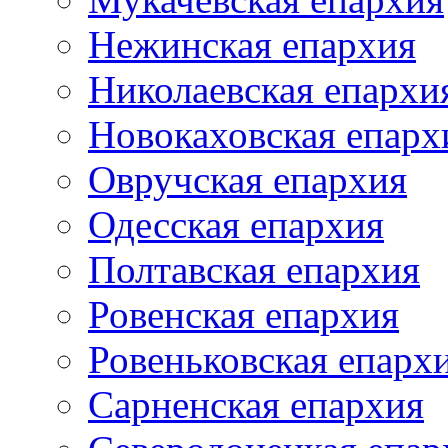
Нежинская епархия
Николаевская епархи
Новокаховская епарх
Овручская епархия
Одесская епархия
Полтавская епархия
Ровенская епархия
Ровеньковская епарх
Сарненская епархия