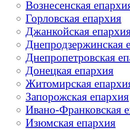
Вознесенская епархи
Горловская епархия
Джанкойская епархи
Днепродзержинская 
Днепропетровская еп
Донецкая епархия
Житомирская епархи
Запорожская епархия
Ивано-Франковская 
Изюмская епархия