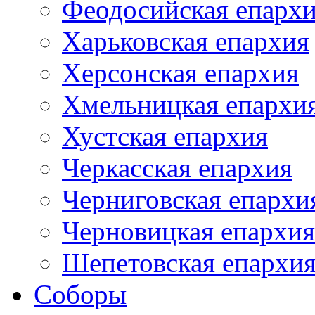
Феодосийская епарх
Харьковская епархия
Херсонская епархия
Хмельницкая епархи
Хустская епархия
Черкасская епархия
Черниговская епархи
Черновицкая епархия
Шепетовская епархи
Соборы