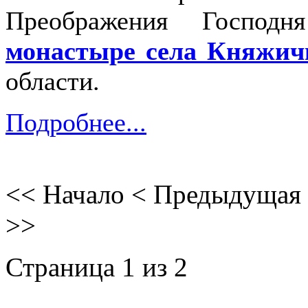
Преображения Госпо
монастыре села Княжич
области.
Подробнее...
<<
Начало
<
Предыдущая
>>
Страница 1 из 2