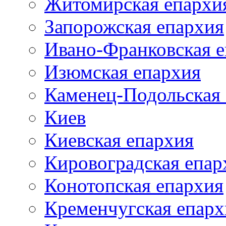
Житомирская епархи
Запорожская епархия
Ивано-Франковская 
Изюмская епархия
Каменец-Подольская
Киев
Киевская епархия
Кировоградская епар
Конотопская епархия
Кременчугская епарх