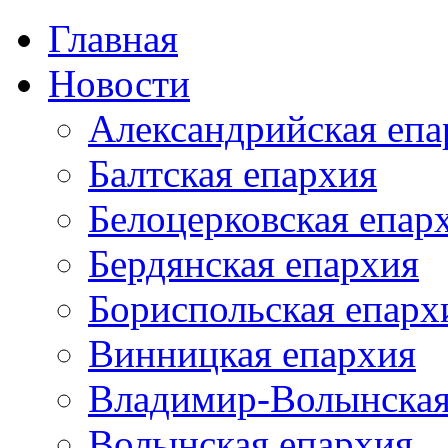
Главная
Новости
Александрийская епа
Балтская епархия
Белоцерковская епар
Бердянская епархия
Бориспольская епарх
Винницкая епархия
Владимир-Волынская
Волынская епархия