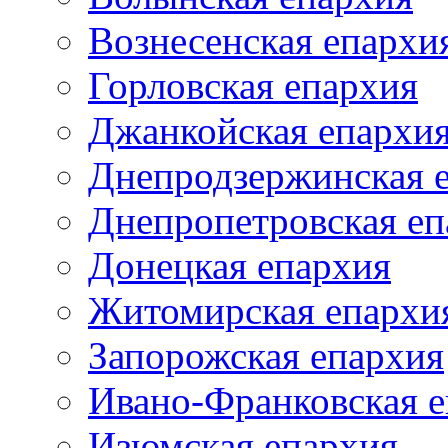
Вознесенская епархи
Горловская епархия
Джанкойская епархи
Днепродзержинская 
Днепропетровская еп
Донецкая епархия
Житомирская епархи
Запорожская епархия
Ивано-Франковская 
Изюмская епархия