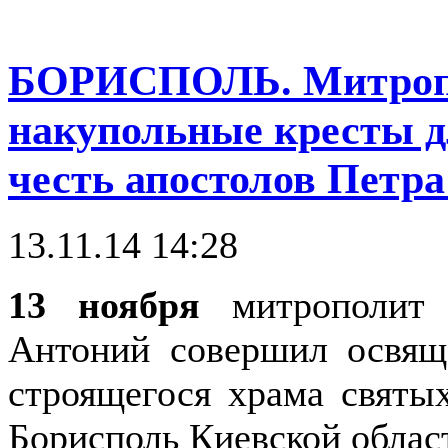
БОРИСПОЛЬ. Митропо
накупольные кресты д
честь апостолов Петра
13.11.14 14:28
13 ноября
митрополит 
Антоний совершил освящ
строящегося храма святых
Борисполь Киевской облас