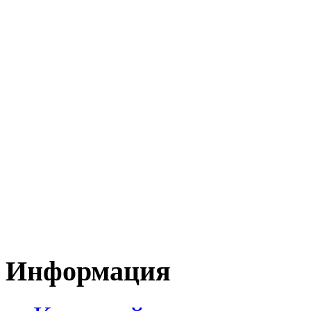
Информация