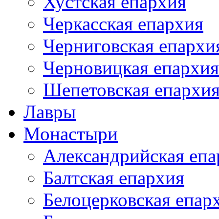
Хустская епархия
Черкасская епархия
Черниговская епархи
Черновицкая епархия
Шепетовская епархи
Лавры
Монастыри
Александрийская епа
Балтская епархия
Белоцерковская епар