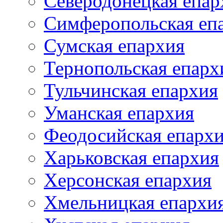
Северодонецкая епар
Симферопольская еп
Сумская епархия
Тернопольская епарх
Тульчинская епархия
Уманская епархия
Феодосийская епарх
Харьковская епархия
Херсонская епархия
Хмельницкая епархи