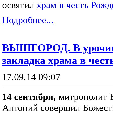
освятил
храм в честь Рож
Подробнее...
ВЫШГОРОД. В урочищ
закладка храма в чест
17.09.14 09:07
14 сентября,
митрополит Б
Антоний совершил Божест