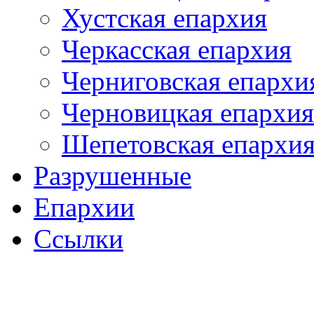
Хустская епархия
Черкасская епархия
Черниговская епархи
Черновицкая епархия
Шепетовская епархи
Разрушенные
Епархии
Ссылки