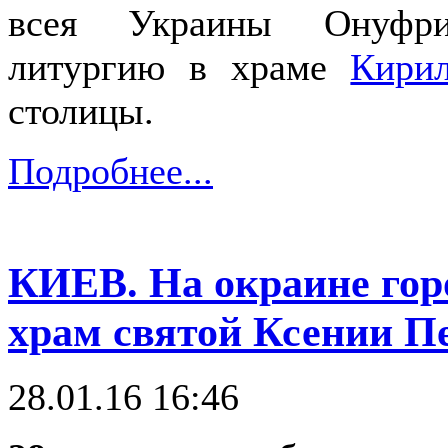
всея Украины Онуфри
литургию в храме
Кирил
столицы.
Подробнее...
КИЕВ. На окраине гор
храм святой Ксении П
28.01.16 16:46