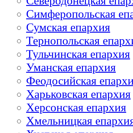
Северодонецкая епар
Симферопольская еп
Сумская епархия
Тернопольская епарх
Тульчинская епархия
Уманская епархия
Феодосийская епарх
Харьковская епархия
Херсонская епархия
Хмельницкая епархи