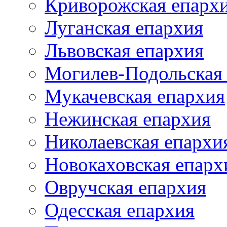
Криворожская епарх
Луганская епархия
Львовская епархия
Могилев-Подольская
Мукачевская епархия
Нежинская епархия
Николаевская епархи
Новокаховская епарх
Овручская епархия
Одесская епархия