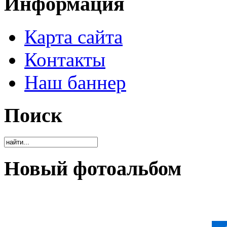
Информация
Карта сайта
Контакты
Наш баннер
Поиск
Новый фотоальбом