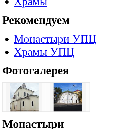
Храмы
Рекомендуем
Монастыри УПЦ
Храмы УПЦ
Фотогалерея
Монастыри