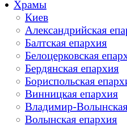
Храмы
Киев
Александрийская епа
Балтская епархия
Белоцерковская епар
Бердянская епархия
Бориспольская епарх
Винницкая епархия
Владимир-Волынская
Волынская епархия