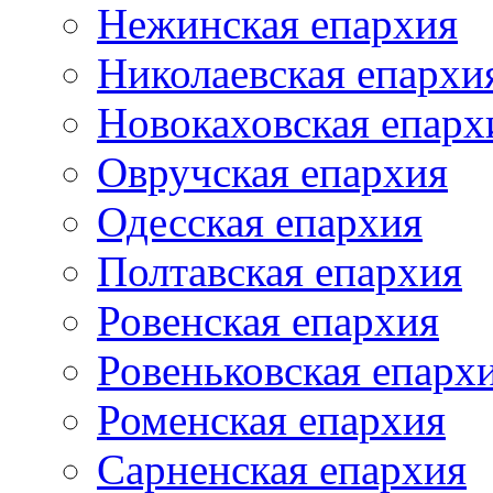
Нежинская епархия
Николаевская епархи
Новокаховская епарх
Овручская епархия
Одесская епархия
Полтавская епархия
Ровенская епархия
Ровеньковская епарх
Роменская епархия
Сарненская епархия