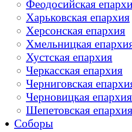
Феодосийская епарх
Харьковская епархия
Херсонская епархия
Хмельницкая епархи
Хустская епархия
Черкасская епархия
Черниговская епархи
Черновицкая епархия
Шепетовская епархи
Соборы