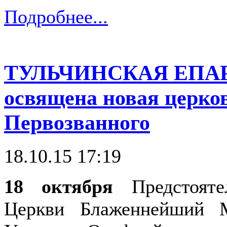
Подробнее...
ТУЛЬЧИНСКАЯ ЕПАРХИ
освящена новая церков
Первозванного
18.10.15 17:19
18 октября
Предстоят
Церкви Блаженнейший 