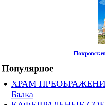
Покровски
Популярное
ХРАМ ПРЕОБРАЖЕНИЯ 
Балка
КАФЕДРАЛЬНЫЕ СО