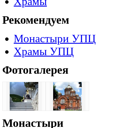
Храмы
Рекомендуем
Монастыри УПЦ
Храмы УПЦ
Фотогалерея
Монастыри