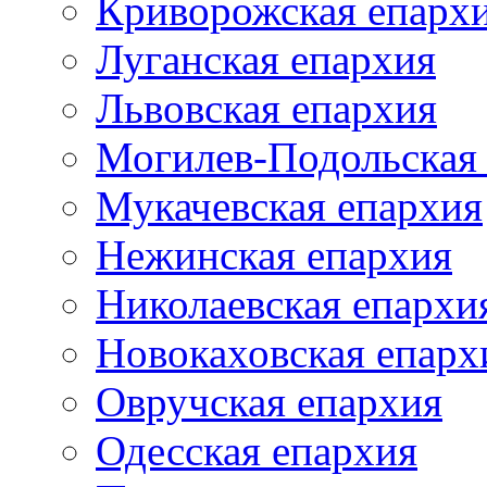
Криворожская епарх
Луганская епархия
Львовская епархия
Могилев-Подольская
Мукачевская епархия
Нежинская епархия
Николаевская епархи
Новокаховская епарх
Овручская епархия
Одесская епархия