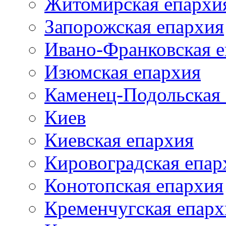
Житомирская епархи
Запорожская епархия
Ивано-Франковская 
Изюмская епархия
Каменец-Подольская
Киев
Киевская епархия
Кировоградская епар
Конотопская епархия
Кременчугская епарх