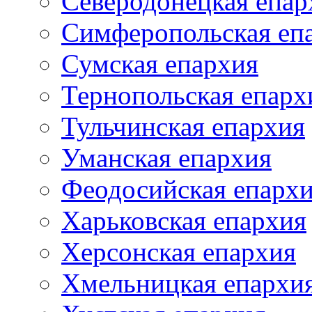
Северодонецкая епар
Симферопольская еп
Сумская епархия
Тернопольская епарх
Тульчинская епархия
Уманская епархия
Феодосийская епарх
Харьковская епархия
Херсонская епархия
Хмельницкая епархи