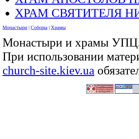
ХРАМ СВЯТИТЕЛЯ Н
Монастыри
|
Соборы
|
Храмы
Монастыри и храмы УПЦ.
При использовании матери
church-site.kiev.ua
обязате