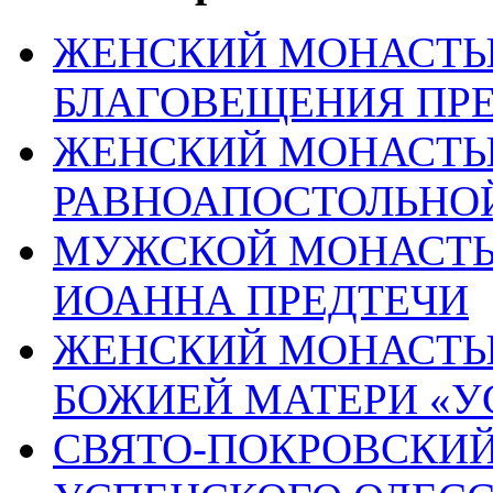
ЖЕНСКИЙ МОНАСТЫР
БЛАГОВЕЩЕНИЯ ПР
ЖЕНСКИЙ МОНАСТЫР
РАВНОАПОСТОЛЬНОЙ
МУЖСКОЙ МОНАСТЫР
ИОАННА ПРЕДТЕЧИ
ЖЕНСКИЙ МОНАСТЫР
БОЖИЕЙ МАТЕРИ «
СВЯТО-ПОКРОВСКИЙ