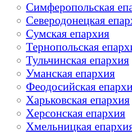
Симферопольская еп
Северодонецкая епар
Сумская епархия
Тернопольская епарх
Тульчинская епархия
Уманская епархия
Феодосийская епарх
Харьковская епархия
Херсонская епархия
Хмельницкая епархи