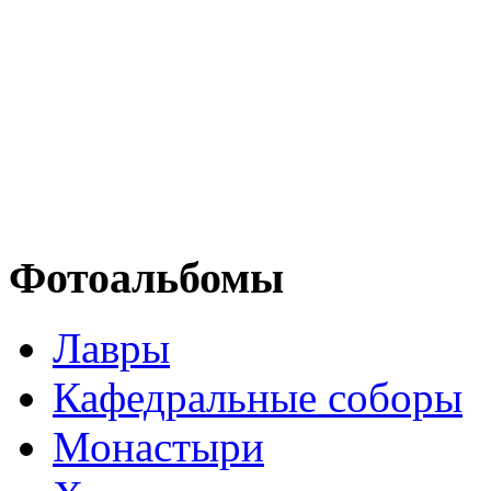
Фотоальбомы
Лавры
Кафедральные соборы
Монастыри