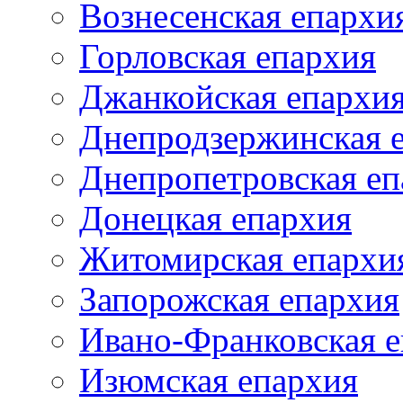
Вознесенская епархи
Горловская епархия
Джанкойская епархи
Днепродзержинская 
Днепропетровская еп
Донецкая епархия
Житомирская епархи
Запорожская епархия
Ивано-Франковская 
Изюмская епархия