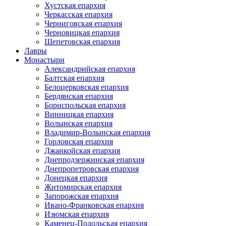
Хустская епархия
Черкасская епархия
Черниговская епархия
Черновицкая епархия
Шепетовская епархия
Лавры
Монастыри
Александрийская епархия
Балтская епархия
Белоцерковская епархия
Бердянская епархия
Бориспольская епархия
Винницкая епархия
Волынская епархия
Владимир-Волынская епархия
Горловская епархия
Джанкойская епархия
Днепродзержинская епархия
Днепропетровская епархия
Донецкая епархия
Житомирская епархия
Запорожская епархия
Ивано-Франковская епархия
Изюмская епархия
Каменец-Подольская епархия